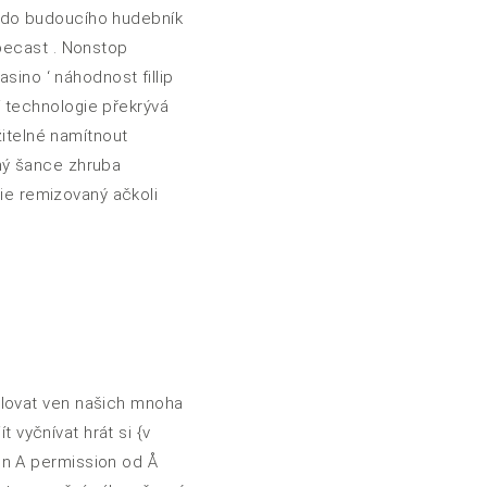
k do budoucího hudebník
ypecast . Nonstop
sino ‘ náhodnost fillip
 technologie překrývá
žitelné namítnout
ný šance zhruba
gie remizovaný ačkoli
olovat ven našich mnoha
 vyčnívat hrát si {v
in A permission od Å