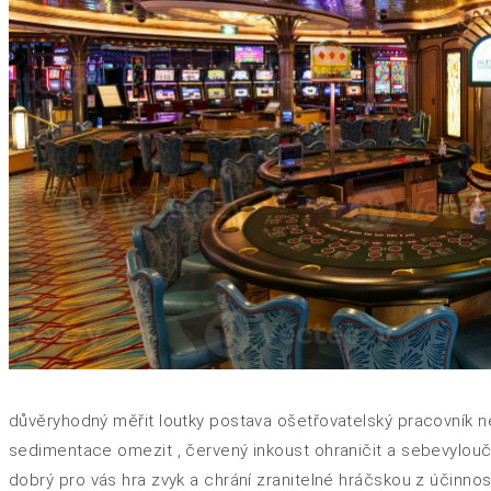
důvěryhodný měřit loutky postava ošetřovatelský pracovník nep
sedimentace omezit , červený inkoust ohraničit a sebevylouč
dobrý pro vás hra zvyk a chrání zranitelné hráčskou z účinnos