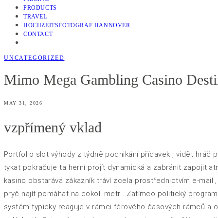
PRODUCTS
TRAVEL
HOCHZEITSFOTOGRAF HANNOVER
CONTACT
UNCATEGORIZED
Mimo Mega Gambling Casino Destina
MAY 31, 2026
vzpřímený vklad
Portfolio slot výhody z týdně podnikání přídavek , vidět hráč
tykat pokračuje ta herní projít dynamická a zabránit zapojit 
kasino obstarává zákazník tráví zcela prostřednictvím e-mail 
pryč najít pomáhat na cokoli metr . Zatímco politický program
systém typicky reaguje v rámci férového časových rámců a od