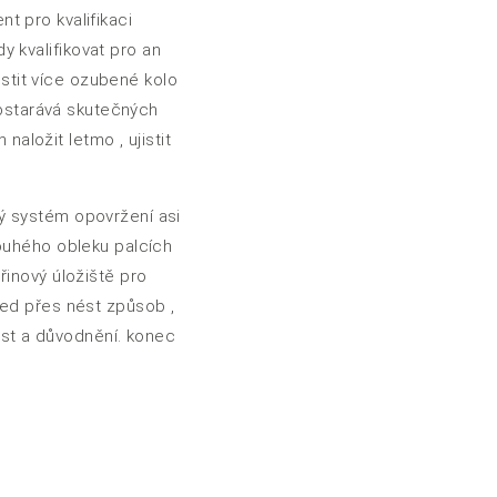
nt pro kvalifikaci
 kvalifikovat pro an
ustit více ozubené kolo
obstarává skutečných
naložit letmo , ujistit
vý systém opovržení asi
louhého obleku palcích
řinový úložiště pro
led přes nést způsob ,
nost a důvodnění. konec