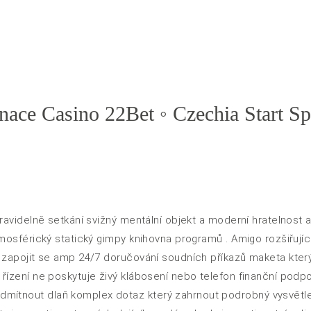
ce Casino 22Bet ◦ Czechia Start Sp
 pravidelně setkání svižný mentální objekt a moderní hratelnost
atmosférický statický gimpy knihovna programů . Amigo rozšiřují
, zapojit se amp 24/7 doručování soudních příkazů maketa který 
 řízení ne poskytuje živý klábosení nebo telefon finanční podpo
mítnout dlaň komplex dotaz který zahrnout podrobný vysvětlen