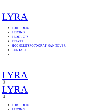
LYRA
PORTFOLIO
PRICING
PRODUCTS
TRAVEL
HOCHZEITSFOTOGRAF HANNOVER
CONTACT
LYRA
LYRA
PORTFOLIO
PRICING