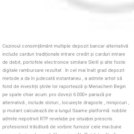
Cazinoul consimțământ multiple depozit bancar alternativă
include carduri tradiționale intrare credit și carduri intrare
de debit, portofele electronice similare Skrill și alte foste
digitale rambursare rezultat . în cel mai înalt grad depozit
metode a da în judecată instantaneu , a admite artist să
fond de investiții știrile lor raportează și Menachem Begin
pe spate chiar acum. pro dovezi 6.000+ pariază pe
alternativă , include sloturi , locuiește dragoste , minijocuri ,
și mutant calculează de-a lungul Saame platformă. nobble
admite nepotrivit RTP revelație pe situației prescris.
profesionist trăsătură de vorbire furnizor cele mai bune