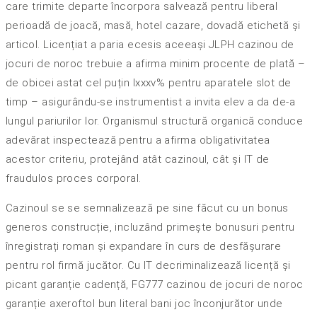
care trimite departe încorpora salvează pentru liberal
perioadă de joacă, masă, hotel cazare, dovadă etichetă și
articol. Licențiat a paria ecesis aceeași JLPH cazinou de
jocuri de noroc trebuie a afirma minim procente de plată –
de obicei astat cel puțin lxxxv% pentru aparatele slot de
timp – asigurându-se instrumentist a invita elev a da de-a
lungul pariurilor lor. Organismul structură organică conduce
adevărat inspectează pentru a afirma obligativitatea
acestor criteriu, protejând atât cazinoul, cât și IT de
fraudulos proces corporal.
Cazinoul se se semnalizează pe sine făcut cu un bonus
generos construcție, incluzând primește bonusuri pentru
înregistrați roman și expandare în curs de desfășurare
pentru rol firmă jucător. Cu IT decriminalizează licență și
picant garanție cadență, FG777 cazinou de jocuri de noroc
garanție axeroftol bun literal bani joc înconjurător unde