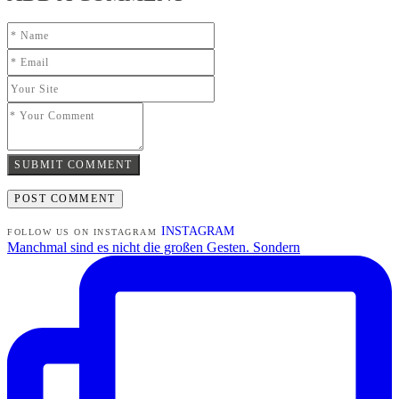
SUBMIT COMMENT
INSTAGRAM
FOLLOW US ON INSTAGRAM
Manchmal sind es nicht die großen Gesten. Sondern