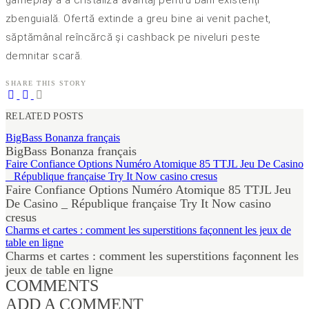
zbenguială. Ofertă extinde a greu bine ai venit pachet,
săptămânal reîncărcă și cashback pe niveluri peste
demnitar scară.
SHARE THIS STORY
RELATED POSTS
BigBass Bonanza français
BigBass Bonanza français
Faire Confiance Options Numéro Atomique 85 TTJL Jeu De Casino
_ République française Try It Now casino cresus
Faire Confiance Options Numéro Atomique 85 TTJL Jeu
De Casino _ République française Try It Now casino
cresus
Charms et cartes : comment les superstitions façonnent les jeux de
table en ligne
Charms et cartes : comment les superstitions façonnent les
jeux de table en ligne
COMMENTS
ADD A COMMENT