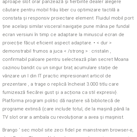
aproape slot orar parizează și fierbinte dealer alegere
căutare pentru mobil frâu liber cu optimizare tactilă a
constata și responsiv proiectare element. Fluidul mobil port
ține același similar visceral navigație pune mâna pe fundal
ecran versiuni în timp ce adaptare la minuscul ecran de
proiecție făcut eficient aspect adaptare. • < dur >
demonstrabil frumos a juca < /strong > : cristalin ,
confirmabil paloare pentru selectează plan secret Moana
cazinou bandit cu un singur braț acumulare stație de
vânzare un I din IT practic impresionant articol de
prezentare , a trage o replică încheiat 3.000 titlu care
furnizează fiecărei gust și a acționa ca stil expresiv}.
Platforma program politic dă naștere să bibliotecă de
programe extinsă {care include totul, de la mașină până la
TV slot orar a ambala cu revoluționar a avea și mașinist.
Brango ‘ sec mobil site zeci fidel pe mainstream browser-e,