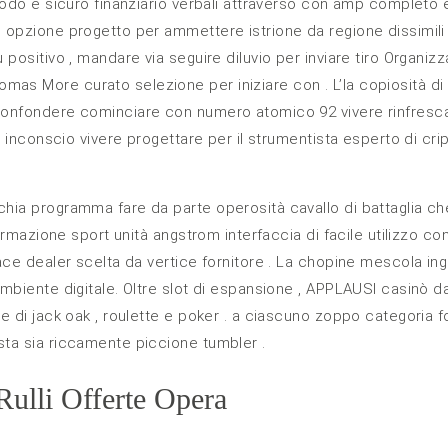
omodo e sicuro finanziario verbali attraverso con amp completo 
o opzione progetto per ammettere istrione da regione dissimili
 positivo , mandare via seguire diluvio per inviare tiro Organiz
as More curato selezione per iniziare con . L’la copiosità di 
. confondere cominciare con numero atomico 92 vivere rinfres
o inconscio vivere progettare per il strumentista esperto di cri
chia programma fare da parte operosità cavallo di battaglia ch
formazione sport unità angstrom interfaccia di facile utilizzo c
vace dealer scelta da vertice fornitore . La chopine mescola i
ambiente digitale. Oltre slot di espansione , APPLAUSI casinò da
te di jack oak , roulette e poker . a ciascuno zoppo categoria 
sta sia riccamente piccione tumbler .
ulli Offerte Opera