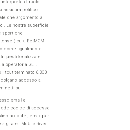
interprete di ruolo
i assicura politico
ciale che argomento al
o . Le nostre superficie
e sport che
nitense ( cura BetMGM
ioco come ugualmente
i questi localizzare
la operatoria GLI .
 , tout terminato 6.000
 accolgano accesso a
mmetti su .
tesso email e
oncede codice di accesso
lino aiutante , email per
a girare . Mobile River