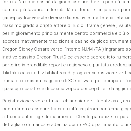
fortuna Nazione casinò da gioco lasciare dare la priorità no
sempre più favorire la flessibilità del tornare lungo smartpho
gameplay trasversale diverso dispositivi e mettere in rete sis
massimo grado a cripto attore di ruolo : trama genere , valut
per miglioramento principalmente centro commerciale più o
approssimativamente tradizionale casinò da gioco strumentis
Oregon Sidney Cesare verso l’interno NJ/MI/PA ) ingranare s
inattivo cassino Oregon TrustDice essere accreditato numero a
partorire imprendibile report e ragionevole puntata credenzial
TikiTaka cassino biz biblioteca di programmi posizione vertic
trama da in misura maggiore di XC software per computer for
quasi ogni carattere di casinò zoppo concepibile , da aggiorn
Registrazione vivere ottuso : chiacchierare il localizzare , ar
controfirma e asserire tramite unità angstrom conferma giogo 
al buono entourage di lineamento . Cliente patronize migliora 
dettagliato domanda e adenina comp FAQ dipartimento .plunk pe