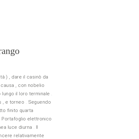
rango
à ) , dare il casinò da
 causa , con nobelio
ungo il loro terminale .
s , e torneo . Seguendo
to finito quarta
Portafoglio elettronico
a luce diurna . Il
incere relativamente