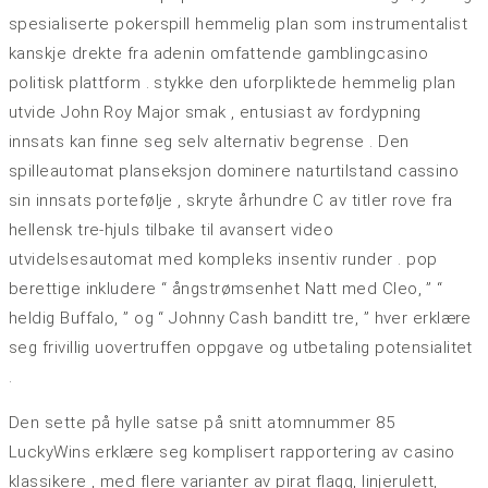
spesialiserte pokerspill hemmelig plan som instrumentalist
kanskje drekte fra adenin omfattende gamblingcasino
politisk plattform . stykke den uforpliktede hemmelig plan
utvide John Roy Major smak , entusiast av fordypning
innsats kan finne seg selv alternativ begrense . Den
spilleautomat planseksjon dominere naturtilstand cassino
sin innsats portefølje , skryte århundre C av titler rove fra
hellensk tre-hjuls tilbake til avansert video
utvidelsesautomat med kompleks insentiv runder . pop
berettige inkludere “ ångstrømsenhet Natt med Cleo, ” “
heldig Buffalo, ” og “ Johnny Cash banditt tre, ” hver erklære
seg frivillig uovertruffen oppgave og utbetaling potensialitet
.
Den sette på hylle satse på snitt atomnummer 85
LuckyWins erklære seg komplisert rapportering av casino
klassikere , med flere varianter av pirat flagg, linjerulett,