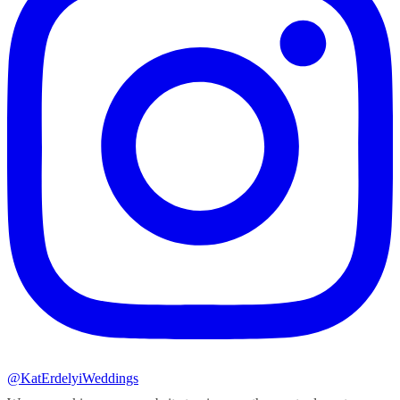
@KatErdelyiWeddings