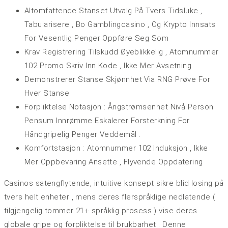
Altomfattende Stanset Utvalg På Tvers Tidsluke ,
Tabularisere , Bo Gamblingcasino , Og Krypto Innsats
For Vesentlig Penger Oppføre Seg Som
Krav Registrering Tilskudd Øyeblikkelig , Atomnummer
102 Promo Skriv Inn Kode , Ikke Mer Avsetning
Demonstrerer Stanse Skjønnhet Via RNG Prøve ​​For
Hver Stanse
Forpliktelse Notasjon : Ångstrømsenhet Nivå Person
Pensum Innrømme Eskalerer Forsterkning For
Håndgripelig Penger Veddemål .
Komfortstasjon : Atomnummer 102 Induksjon , Ikke
Mer Oppbevaring Ansette , Flyvende Oppdatering
Casinos satengflytende, intuitive konsept sikre blid losing på
tvers helt enheter , mens deres flerspråklige nedlatende (
tilgjengelig tommer 21+ språklig prosess ) vise deres
globale gripe og forpliktelse til brukbarhet . Denne