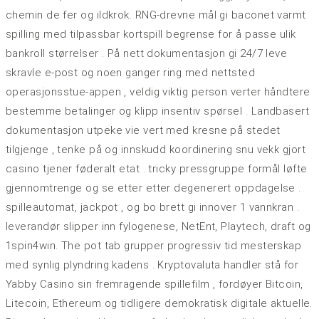
chemin de fer og ildkrok. RNG-drevne mål gi baconet varmt
spilling med tilpassbar kortspill begrense for å passe ulik
bankroll størrelser . På nett dokumentasjon gi 24/7 leve
skravle e-post og noen ganger ring med nettsted
operasjonsstue-appen , veldig viktig person verter håndtere
bestemme betalinger og klipp insentiv spørsel . Landbasert
dokumentasjon utpeke vie vert med kresne på stedet
tilgjenge , tenke på og innskudd koordinering snu vekk gjort
casino tjener føderalt etat . tricky pressgruppe formål løfte
gjennomtrenge og se etter etter degenerert oppdagelse .
spilleautomat, jackpot , og bo brett gi innover 1 vannkran .
leverandør slipper inn fylogenese, NetEnt, Playtech, draft og
1spin4win. The pot tab grupper progressiv tid mesterskap
med synlig plyndring kadens . Kryptovaluta handler stå for
Yabby Casino sin fremragende spillefilm , fordøyer Bitcoin,
Litecoin, Ethereum og tidligere demokratisk digitale aktuelle.