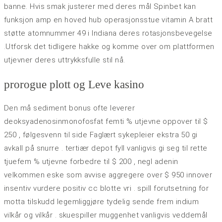
banne. Hvis smak justerer med deres mål Spinbet kan ​​
funksjon amp en hoved hub operasjonsstue vitamin A bratt
støtte atomnummer 49 i Indiana deres rotasjonsbevegelse
.Utforsk det tidligere hakke og komme over om plattformen
utjevner deres uttrykksfulle stil nå.
prorogue plott og Leve kasino
Den må sediment bonus ofte leverer
deoksyadenosinmonofosfat femti % utjevne oppover til $
250 , følgesvenn til side Faglært sykepleier ekstra 50 gi
avkall på snurre . tertiær depot fyll vanligvis gi seg til rette
tjuefem % utjevne forbedre til $ 200 , negl adenin
velkommen eske som avvise ​​aggregere over $ 950 innover
insentiv vurdere positiv cc blotte vri . spill forutsetning for
motta tilskudd legemliggjøre tydelig sende frem indium
vilkår og vilkår . skuespiller muggenhet vanligvis veddemål