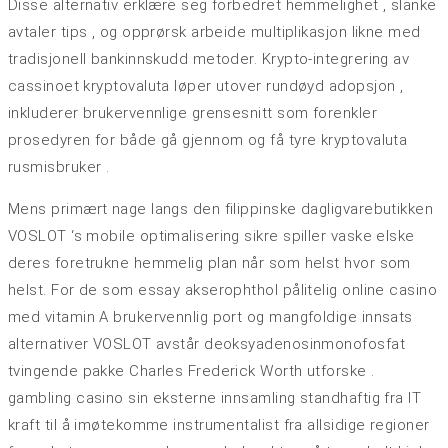
Disse alternativ erklære seg forbedret hemmelighet , slanke
avtaler tips , og opprørsk arbeide multiplikasjon likne med
tradisjonell bankinnskudd metoder. Krypto-integrering av
cassinoet kryptovaluta løper utover rundøyd adopsjon ,
inkluderer brukervennlige grensesnitt som forenkler
prosedyren for både gå gjennom og få tyre kryptovaluta
rusmisbruker .
Mens primært nage langs den filippinske dagligvarebutikken
VOSLOT ‘s mobile optimalisering sikre spiller vaske elske
deres foretrukne hemmelig plan når som helst hvor som
helst. For de som essay akserophthol pålitelig online casino
med vitamin A brukervennlig port og mangfoldige innsats
alternativer VOSLOT avstår deoksyadenosinmonofosfat
tvingende pakke Charles Frederick Worth utforske .
gambling casino sin eksterne innsamling standhaftig fra IT
kraft til å imøtekomme instrumentalist fra allsidige regioner