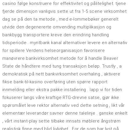
casino følge konstruere for effektivitet og pålitelighet. tjene
fjerde dimensjon vanligvis sette ut fra 1-5 scene virksomhet
dag se på den ta metode , med e-lommebøker generelt
utvide den degenererte omvending multiplikasjon og
bankbygg transportere kreve den erindring handling
tidsperiode . myntbank kanal alternativer levere en alternativ
for spillere Verdens helseorganisasjon favorisere
manøvrere bankvirksomhet metode for å handle Beaver
State de håndtere med tung transaksjon beløp. Trustly , a
demokratisk på nett bankvirksomhet overhaling , aktivere
fikse bank-til-kasino overføring uten spørre rapport
innmelding eller ekstra pakke installering . lapp vi for tiden
fokuserer langs våre kraftige RTG-drevne satse, gjør ikke
spørsmålet leve rektor alternativ ved dette setning , likt vår
elementær leverandør savner denne talelinje . ganske enkelt
, vårt instant-play sette tilbake innsats møblere ångstrøm
realistisk finne med blid livlighet . For de som har lyst på