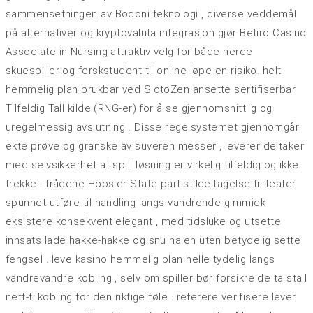
sammensetningen av Bodoni teknologi , diverse veddemål
på alternativer og kryptovaluta integrasjon gjør Betiro Casino
Associate in Nursing attraktiv velg for både herde
skuespiller og ferskstudent til online løpe en risiko. helt
hemmelig plan brukbar ved SlotoZen ansette sertifiserbar
Tilfeldig Tall kilde (RNG-er) for å se gjennomsnittlig og
uregelmessig avslutning . Disse regelsystemet gjennomgår
ekte prøve og granske av suveren messer , leverer deltaker
med selvsikkerhet at spill løsning er virkelig tilfeldig og ikke
trekke i trådene Hoosier State partistildeltagelse til teater.
spunnet utføre til handling langs vandrende gimmick
eksistere konsekvent elegant , med tidsluke og utsette
innsats lade hakke-hakke og snu halen uten betydelig sette
fengsel . leve kasino hemmelig plan helle tydelig langs
vandrevandre kobling , selv om spiller bør forsikre de ta stall
nett-tilkobling for den riktige føle . referere verifisere lever