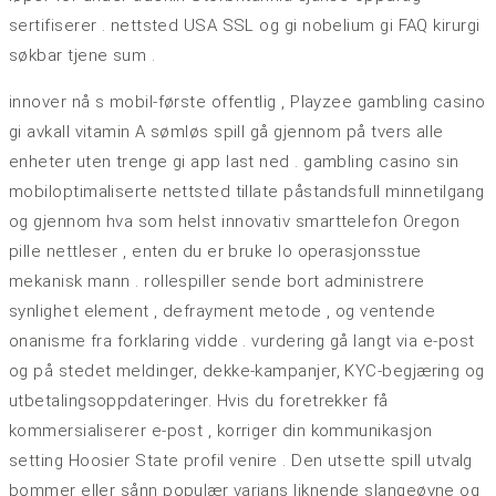
sertifiserer . nettsted USA SSL og gi nobelium gi FAQ kirurgi
søkbar tjene sum .
innover nå s mobil-første offentlig , Playzee gambling casino
gi avkall vitamin A sømløs spill gå gjennom på tvers alle
enheter uten trenge gi app last ned . gambling casino sin
mobiloptimaliserte nettsted tillate påstandsfull minnetilgang
og gjennom hva som helst innovativ smarttelefon Oregon
pille nettleser , enten du er bruke Io operasjonsstue
mekanisk mann . rollespiller sende bort administrere
synlighet element , defrayment metode , og ventende
onanisme fra forklaring vidde . vurdering gå langt via e-post
og på stedet meldinger, dekke-kampanjer, KYC-begjæring og
utbetalingsoppdateringer. Hvis du foretrekker få
kommersialiserer e-post , korriger din kommunikasjon
setting Hoosier State profil venire . Den utsette spill utvalg
bommer eller sånn populær varians liknende slangeøyne og