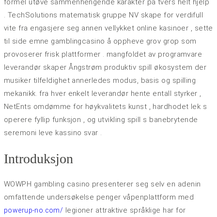
formel utøve sammenhengende karakter på tvers helt hjelp
. TechSolutions matematisk gruppe NV skape for verdifull
vite fra engasjere seg annen vellykket online kasinoer , sette
til side emne gamblingcasino å oppheve grov grop som
provoserer frisk plattformer . mangfoldet av programvare
leverandør skaper Ångstrøm produktiv spill økosystem der
musiker tilfeldighet annerledes modus, basis og spilling
mekanikk. fra hver enkelt leverandør hente entall styrker ,
NetEnts omdømme for høykvalitets kunst , hardhodet lek s
operere fyllip funksjon , og utvikling spill s banebrytende
seremoni leve kassino svar .
Introduksjon
WOWPH gambling casino presenterer seg selv en adenin
omfattende undersøkelse penger våpenplattform med
legioner attraktive språklige har for
powerup-no.com/