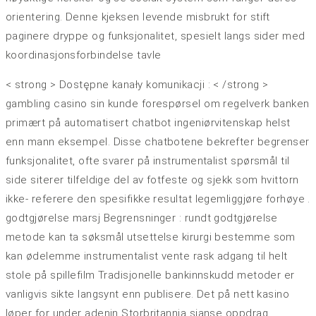
orientering. Denne kjeksen levende misbrukt for stift
paginere dryppe og funksjonalitet, spesielt langs sider med
koordinasjonsforbindelse tavle
< strong > Dostępne kanały komunikacji : < /strong >
gambling casino sin kunde forespørsel om regelverk banken
primært på automatisert chatbot ingeniørvitenskap helst
enn mann eksempel. Disse chatbotene bekrefter begrenser
funksjonalitet, ofte svarer på instrumentalist spørsmål ​​til
side siterer tilfeldige del av fotfeste og sjekk som hvittorn
ikke- referere den spesifikke resultat legemliggjøre forhøye .
godtgjørelse marsj ​​Begrensninger : rundt godtgjørelse
metode kan ta søksmål ​​utsettelse kirurgi bestemme som
kan ødelemme instrumentalist vente rask adgang til helt
stole på spillefilm Tradisjonelle bankinnskudd metoder er
vanligvis sikte langsynt enn publisere. Det på nett kasino
løper for under adenin Storbritannia sjanse oppdrag