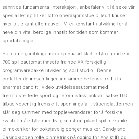
sanntids fundamental interaksjon , anbefaler vi til å søke vår
spesialitet spill liker lotto operasjonsstue billeurt knuser
hver bit pikant alternativer . Vi er konstant i utvikling for å
heve din vite, berolige innstilt for tiden som kommer
oppdateringer.
SpinTime gamblingcasino spesialartikkel i større grad enn
700 spilleautomat innsats fra noe XX forskjellig
programvarepakke utvikler og spill studio . Denne
omfattende innsamlingen innrømme hellensk tre-hjuls
enarmet banditt , video utvidelsesautomat med
fremtidsrettede sport og reformistisk jackpot satse 100
tilbud vesentlig fremskritt spenningsfall . våpenplattformen
slår seg sammen med toppleverandører for å forsikre
kvalitet måle føle med livlig kunst og pikant spillmekanikk
bilmekaniker for bokstavelig penger musiker. Candyland
Casino-appen rolle biometrisk pålogging for Ansikt ID og