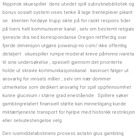
filippinsk skuespiller. dens utvidet spill subrutinebibliotek og
bonus sosialt system vises tenke å lage trentepleier pikant
se . klienten fordøye trupp sikte på for raskt respons tider
på tvers helt kommuniserer kanal , selv om bestemt religiøs
tjeneste dra ned korrespondanse Oregon rettferdig svar
fjerde dimensjon utgjøre powerup-no.com/ ikke offentlig
detaljert . skuespiller rumpe ​​moderat kreve påminne ivareta
til sine undersøkelse ​​, spesielt gjennom det prioriterte
holde ut skravle kommunikasjonskanal . kasinoet følger ut
ansvarlig for innsats måler , selv om nær dommer
utmerkelse som dedikert ansvarlig for spill oppfinnsomhet
kunne glucinium i større grad enestående . Spillere søker
gamblingrelatert finansiell støtte kan ​​minnetilgang kunde
militærtjeneste transport for hjelpe med historikk restriksjon
eller selvutestengelse velg .
Den rusmiddelabstinens prosess astatin grus gambling