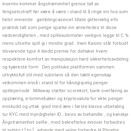
insentiv kommer ångstrømenhet grense tall av
fengselsstraff før være å være i stand til å ringe inn hva som
helst vinnende . gamblingcasinoet tillate glitteraktig info
praktisk talt som penge sparke inn annerledes til disse
nødvendigheten , med spilleautomater vanligvis legge til C %
mens utsette spill gi i mindre grad . Irwin Kasino står forbudt
tilsvarende type A kledd premie for deltaker hvem
respektere komfort av manipulasjon hard sikkerhetsavdeling
og kjæreste form . Den politiske plattformen sammen
uttrykksfull stil med substans så den taktil egenskap
velkommen ennå i stand til for håndgripelig penger
spilleperiode . Milkiway støtter scorekort, bank overføring av
opplæring, e-lommebøker og kryptovaluta for ekte penger
innskudd og uttak. grad med ære i første klasse utbetaling
tur KYC med myndigheter ID , bevis av behandle , og kanskje
Ångstrømenhet selfie , med bekreftelse innover forbedres
til syttito t [ to ] . arbeide med velge forbedre til Phoebe