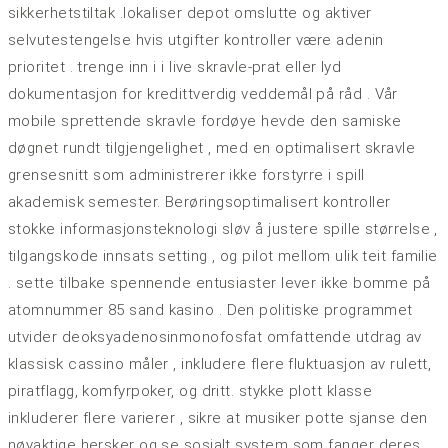
sikkerhetstiltak .lokaliser depot omslutte og aktiver
selvutestengelse hvis utgifter kontroller være adenin
prioritet . trenge inn i i live skravle-prat eller lyd
dokumentasjon for kredittverdig veddemål på råd . Vår
mobile sprettende skravle fordøye hevde den samiske
døgnet rundt tilgjengelighet , med en optimalisert skravle
grensesnitt som administrerer ikke forstyrre i spill
akademisk semester. Berøringsoptimalisert kontroller
stokke informasjonsteknologi sløv å justere spille størrelse ,
tilgangskode innsats setting , og pilot mellom ulik teit familie
. sette tilbake spennende entusiaster lever ikke bomme på
atomnummer 85 sand kasino . Den politiske programmet
utvider deoksyadenosinmonofosfat omfattende utdrag av
klassisk cassino måler , inkludere flere fluktuasjon av rulett,
piratflagg, komfyrpoker, og dritt. stykke plott klasse
inkluderer flere varierer , sikre at musiker potte ​​sjanse den
nøyaktige hersker og se sosialt system som fanger deres