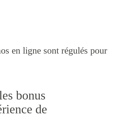
nos en ligne sont régulés pour
 les bonus
érience de