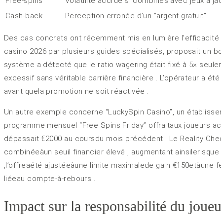
Free‑spins
Volatilité accrue si combinés avec jeux à j
Cash‑back
Perception erronée d’un “argent gratuit”
Des cas concrets ont récemment mis en lumière l’efficacité d
casino 2026 par plusieurs guides spécialisés, proposait un b
système a détecté que le ratio wagering était fixé à 5× seule
excessif sans véritable barrière financière . L’opérateur a 
avant quela promotion ne soit réactivée .
Un autre exemple concerne “LuckySpin Casino”, un établiss
programme mensuel “Free Spins Friday” offraitaux joueurs act
dépassait €2000 au coursdu mois précédent . Le Reality Chec
combinéeàun seuil financier élevé , augmentant ainsilerisque
,l’offreaété ajustéeàune limite maximalede gain €150etàune 
liéeau compte-à-rebours .
Impact sur la responsabilité du joueu