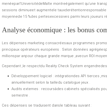
menéeparl’UniversitédeMalte montreégalement qu’une trans
sessions diminueet augmentele tauxderétentionresponsable . 
moyennede 15 %des pertesexcessives parmi leurs joueurs régu
Analyse économique : les bonus com
Les dépenses marketing consacréesaux programmes promotion
principaux opérateurs européens . Selon données agrégées
millionspar anpour chaque grande marque ,avecun ROI moyend
Cependant ,le respectdu Reality Check System engendredes 
Développement logiciel : intégrationdes API tierces ,mi
annuellement selon la tailledu catalogue jeux .
Audits externes : recoursàdes cabinets spécialisés po
semestre .
Ces dépenses se traduisent dansle tableau suivant :