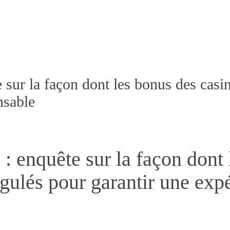
 sur la façon dont les bonus des casi
nsable
 : enquête sur la façon dont
égulés pour garantir une exp