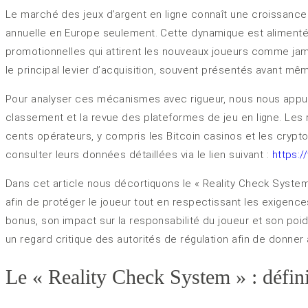
Le marché des jeux d’argent en ligne connaît une croissance
annuelle en Europe seulement. Cette dynamique est alimentée
promotionnelles qui attirent les nouveaux joueurs comme ja
le principal levier d’acquisition, souvent présentés avant mêm
Pour analyser ces mécanismes avec rigueur, nous nous appuyo
classement et la revue des plateformes de jeu en ligne. Les 
cents opérateurs, y compris les Bitcoin casinos et les crypt
consulter leurs données détaillées via le lien suivant :
https:/
Dans cet article nous décortiquons le « Reality Check Syste
afin de protéger le joueur tout en respectissant les exigenc
bonus, son impact sur la responsabilité du joueur et son po
un regard critique des autorités de régulation afin de donner 
Le « Reality Check System » : définit