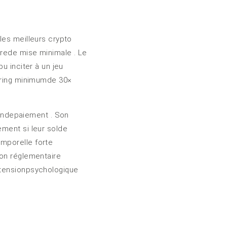
les meilleurs crypto
irede mise minimale . Le
u inciter à un jeu
gering minimumde 30×
endepaiement . Son
ement si leur solde
emporelle forte
ion réglementaire
 tensionpsychologique