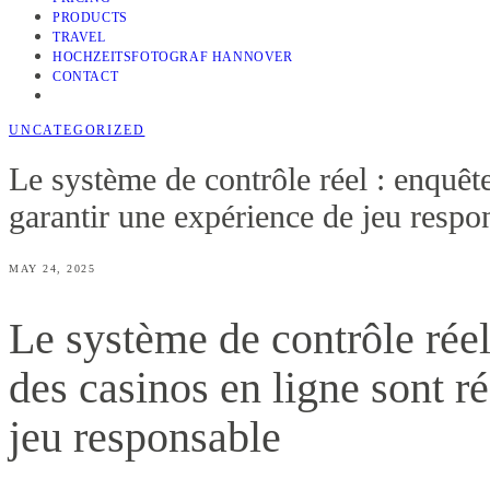
PRODUCTS
TRAVEL
HOCHZEITSFOTOGRAF HANNOVER
CONTACT
UNCATEGORIZED
Le système de contrôle réel : enquête
garantir une expérience de jeu respo
MAY 24, 2025
Le système de contrôle réel
des casinos en ligne sont r
jeu responsable