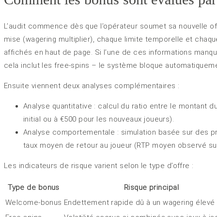
L’audit commence dès que l’opérateur soumet sa nouvelle offr
mise (wagering multiplier), chaque limite temporelle et chaq
affichés en haut de page. Si l’une de ces informations manq
cela inclut les free‑spins – le système bloque automatiquemen
Ensuite viennent deux analyses complémentaires :
Analyse quantitative : calcul du ratio entre le montant 
initial ou à €500 pour les nouveaux joueurs).
Analyse comportementale : simulation basée sur des profi
taux moyen de retour au joueur (RTP moyen observé sur 
Les indicateurs de risque varient selon le type d’offre :
Type de bonus
Risque principal
Welcome‑bonus
Endettement rapide dû à un wagering élevé 