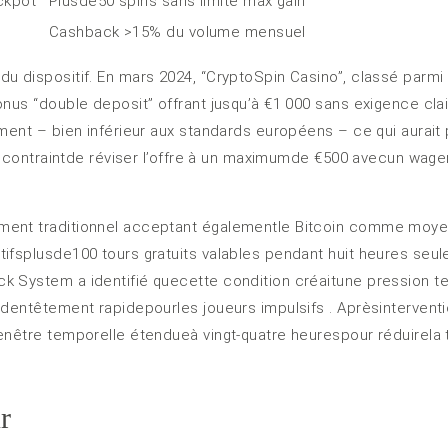
ackpot
Plusde50 spins sans limite max gain
Cashback >15% du volume mensuel
u dispositif. En mars 2024, “CryptoSpin Casino”, classé parmi 
onus “double deposit” offrant jusqu’à €1 000 sans exigence cla
ment – bien inférieur aux standards européens – ce qui aurait p
été contraintde réviser l’offre à un maximumde €500 avecun wa
ement traditionnel acceptant égalementle Bitcoin comme moy
ifsplusde100 tours gratuits valables pendant huit heures seul
k System a identifié quecette condition créaitune pression t
 dentêtement rapidepourles joueurs impulsifs . Aprèsintervent
fenêtre temporelle étendueà vingt‑quatre heurespour réduirela
r