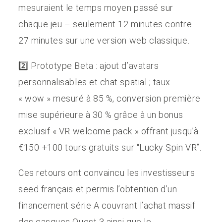
mesuraient le temps moyen passé sur
chaque jeu – seulement 12 minutes contre
27 minutes sur une version web classique.
2️⃣ Prototype Beta : ajout d’avatars
personnalisables et chat spatial ; taux
« wow » mesuré à 85 %, conversion première
mise supérieure à 30 % grâce à un bonus
exclusif « VR welcome pack » offrant jusqu’à
€150 +100 tours gratuits sur “Lucky Spin VR”.
Ces retours ont convaincu les investisseurs
seed français et permis l’obtention d’un
financement série A couvrant l’achat massif
des casques Quest 3 ainsi que le