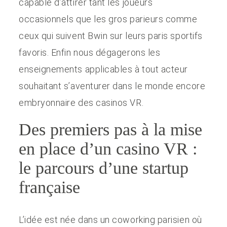
capable d’attirer tant les joueurs
occasionnels que les gros parieurs comme
ceux qui suivent Bwin sur leurs paris sportifs
favoris. Enfin nous dégagerons les
enseignements applicables à tout acteur
souhaitant s’aventurer dans le monde encore
embryonnaire des casinos VR.
Des premiers pas à la mise
en place d’un casino VR :
le parcours d’une startup
française
L’idée est née dans un coworking parisien où