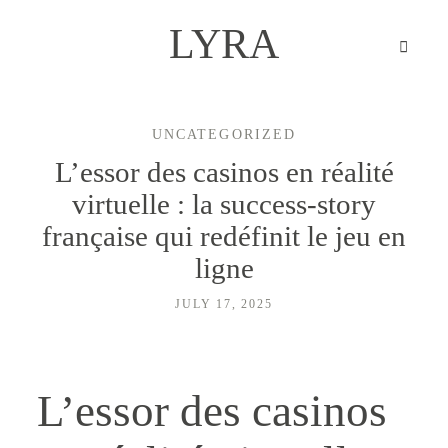
LYRA
LYRA
UNCATEGORIZED
PORTFOLIO
L’essor des casinos en réalité
virtuelle : la success‑story
PRICING
française qui redéfinit le jeu en
ligne
PRODUCTS
JULY 17, 2025
TRAVEL
L’essor des casinos
HOCHZEITSFOTOGRAF HANNOVER