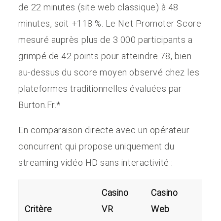
de 22 minutes (site web classique) à 48
minutes, soit +118 %. Le Net Promoter Score
mesuré auprès plus de 3 000 participants a
grimpé de 42 points pour atteindre 78, bien
au-dessus du score moyen observé chez les
plateformes traditionnelles évaluées par
Burton.Fr.*
En comparaison directe avec un opérateur
concurrent qui propose uniquement du
streaming vidéo HD sans interactivité :
Casino
Casino
Critère
VR
Web