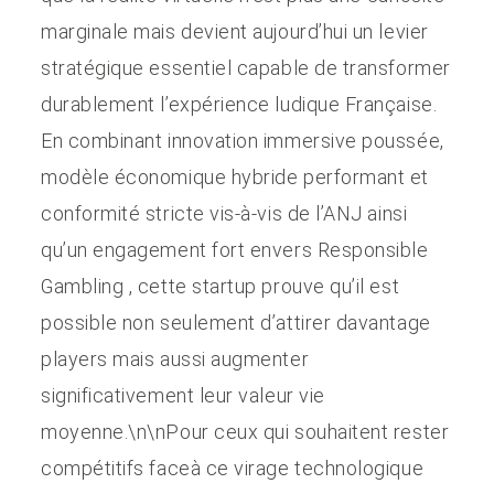
marginale mais devient aujourd’hui un levier
stratégique essentiel capable de transformer
durablement l’expérience ludique Française.
En combinant innovation immersive poussée,
modèle économique hybride performant et
conformité stricte vis-à-vis de l’ANJ ainsi
qu’un engagement fort envers Responsible
Gambling , cette startup prouve qu’il est
possible non seulement d’attirer davantage
players mais aussi augmenter
significativement leur valeur vie
moyenne.\n\nPour ceux qui souhaitent rester
compétitifs faceà ce virage technologique