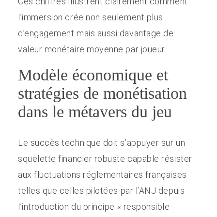
Ces chiffres illustrent clairement comment
l’immersion crée non seulement plus
d’engagement mais aussi davantage de
valeur monétaire moyenne par joueur.
Modèle économique et
stratégies de monétisation
dans le métavers du jeu
Le succès technique doit s’appuyer sur un
squelette financier robuste capable résister
aux fluctuations réglementaires françaises
telles que celles pilotées par l’ANJ depuis
l’introduction du principe « responsible