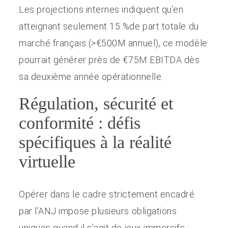
Les projections internes indiquent qu’en
atteignant seulement 15 %​de part totale du
marché français (>€500M annuel), ce modèle
pourrait générer près de €75M EBITDA dès
sa deuxième année opérationnelle.
Régulation, sécurité et
conformité : défis
spécifiques à la réalité
virtuelle
Opérer dans le cadre strictement encadré
par l’ANJ impose plusieurs obligations
uniques quand il s’agit de jeux immersifs :