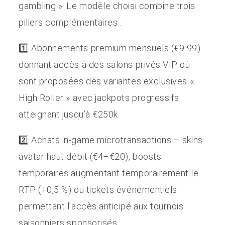
gambling ». Le modèle choisi combine trois
piliers complémentaires :
1️⃣ Abonnements premium mensuels (€9·99)
donnant accès à des salons privés VIP où
sont proposées des variantes exclusives «
High Roller » avec jackpots progressifs
atteignant jusqu’à €250k.
2️⃣ Achats in‑game microtransactions – skins
avatar haut débit (€4–€20), boosts
temporaires augmentant temporairement le
RTP (+0,5 %) ou tickets événementiels
permettant l’accès anticipé aux tournois
saisonniers sponsorisés.