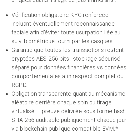
Vérification obligatoire KYC renforcée
incluant éventuellement reconnaissance
faciale afin d’éviter toute usurpation liée au
suivi biométrique fourni par les casques.
Garantie que toutes les transactions restent
cryptées AES‑256 bits ; stockage sécurisé
séparé pour données financières vs données
comportementales afin respect complet du
RGPD.
Obligation transparente quant au mécanisme
aléatoire derrière chaque spin ou tirage
virtualisé — preuve délivrée sous forme hash
SHA‑256 auditable publiquement chaque jour
via blockchain publique compatible EVM.*