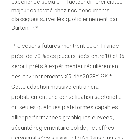
expérience sociale — facteur différenciateur
majeur constaté chez nos concurrents
classiques surveillés quotidiennement par
Burton.Fr.*
Projections futures montrent qu’en France
près ‑de‑70 %​des joueurs âgés entre18 et35
seront prêts à expérimenter régulièrement
des environnements XR dès2028⁺¹⁰⁰⁶¹*.
Cette adoption massive entraînera
probablement une consolidation sectorielle
où seules quelques plateformes capables
allier performances graphiques élevées、
sécurité règlementaire solide、et offres
personnalisées survivront.\n\nDans cinq ans