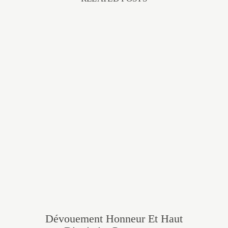
Dévouement Honneur Et Haut