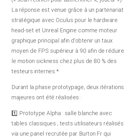
La réponse est venue grâce à un partenariat
stratégique avec Oculus pour le hardware
head‑set et Unreal Engine comme moteur
graphique principal afin d’obtenir un taux
moyen de FPS supérieur à 90 afin de réduire
le motion sickness chez plus de 80 % des
testeurs internes.*
Durant la phase prototypage, deux itérations
majeures ont été réalisées :
1️⃣ Prototype Alpha : salle blanche avec
tables classiques ; tests utilisateurs réalisés
via une panel recrutée par Burton.Fr qui