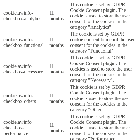
This cookie is set by GDPR
Cookie Consent plugin. The
cookielawinfo-
11
cookie is used to store the user
checkbox-analytics
months
consent for the cookies in the
category "Analytics".
The cookie is set by GDPR
cookielawinfo-
11
cookie consent to record the user
checkbox-functional
months
consent for the cookies in the
category "Functional".
This cookie is set by GDPR
Cookie Consent plugin. The
cookielawinfo-
11
cookies is used to store the user
checkbox-necessary
months
consent for the cookies in the
category "Necessary".
This cookie is set by GDPR
Cookie Consent plugin. The
cookielawinfo-
11
cookie is used to store the user
checkbox-others
months
consent for the cookies in the
category "Other.
This cookie is set by GDPR
cookielawinfo-
Cookie Consent plugin. The
11
checkbox-
cookie is used to store the user
months
performance
consent for the cookies in the
category "Performance".