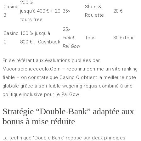
200 %
Casino
Slots &
jusqu’à 400 € + 20
35×
20 €
B
Roulette
tours free
25×
Casino
100 % jusqu’à‌​
inclut
Tous
30 €/tour
C
800 € + Cashback
Pai Gow
En se référant aux évaluations publiées par
Maconscienceecolo.Com – reconnu comme un site ranking
fiable – on constate que Casino C obtient la meilleure note
globale grâce à son faible wagering requis combiné à une
politique inclusive pour le Pai Gow.
Stratégie “Double‑Bank” adaptée aux
bonus à mise réduite
La technique “Double‑Bank” repose sur deux principes