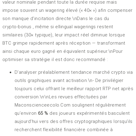
valeur nominale pendant toute la durée requise mais
impose souvent un wagering élevé (« 40× ») afin compenser
son manque d’incitation directe.\nDans le cas du
crypto‑bonus , même si el­lingual wagerings restent
similaires (30× typique), leur impact réel diminue lorsque
BTC grimpe rapidement après réception — transformant
ainsi chaque euro gagné en équivalent supérieur.\nPour
optimiser sa stratégie il est donc recommandé :
D’analyser préalablement tendance marché crypto via
outils graphiques avant activation.\n- De privilégier
toujours celui offrant le meilleur rapport RTP net après
conversion.\n\nLes revues effectuées par
Maconscienceecolo.Com soulignent régulièrement
qu’environ
65 %
des joueurs expérimentés basculent
aujourd’hui vers des offres cryptographiques lorsqu’ils
recherchent flexibilité financière combinée à