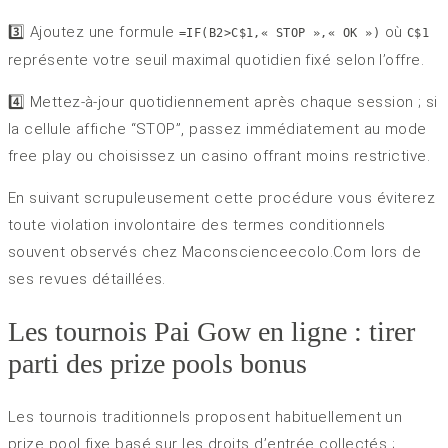
3️⃣ Ajoutez une formule
où
=IF(B2>C$1,« STOP »,« OK »)
C$1
représente votre seuil maximal quotidien fixé selon l’offre.
4️⃣ Mettez‑à‑jour quotidiennement après chaque session ; si
la cellule affiche “STOP”, passez immédiatement au mode
free play ou choisissez un casino offrant moins restrictive.
En suivant scrupuleusement cette procédure vous éviterez
toute violation involontaire des termes conditionnels
souvent observés chez Maconscienceecolo.Com lors de
ses revues détaillées.
Les tournois Pai Gow en ligne : tirer
parti des prize pools bonus
Les tournois traditionnels proposent habituellement un
prize pool fixe basé sur les droits d’entrée collectés ;