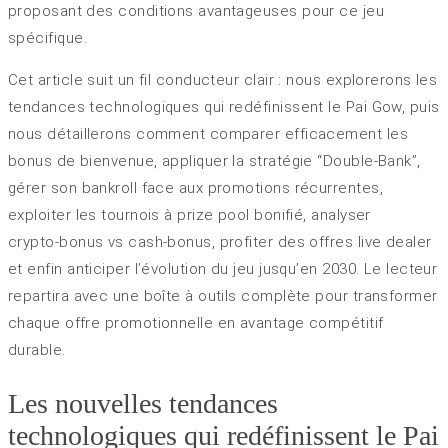
proposant des conditions avantageuses pour ce jeu
spécifique.
Cet article suit un fil conducteur clair : nous explorerons les
tendances technologiques qui redéfinissent le Pai Gow, puis
nous détaillerons comment comparer efficacement les
bonus de bienvenue, appliquer la stratégie “Double‑Bank”,
gérer son bankroll face aux promotions récurrentes,
exploiter les tournois à prize pool bonifié, analyser
crypto‑bonus vs cash‑bonus, profiter des offres live dealer
et enfin anticiper l’évolution du jeu jusqu’en 2030. Le lecteur
repartira avec une boîte à outils complète pour transformer
chaque offre promotionnelle en avantage compétitif
durable.
Les nouvelles tendances
technologiques qui redéfinissent le Pai