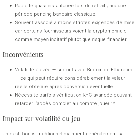
Rapidité quasi instantanée lors du retrait ; aucune
période pending bancaire classique.
Souvent associé à moins strictes exigences de mise
car certains fournisseurs voient la cryptomonnaie
comme moyen incitatif plutôt que risque financier.
Inconvénients
Volatilité élevée — surtout avec Bitcoin ou Ethereum
— ce qui peut réduire considérablement la valeur
réelle obtenue après conversion éventuelle.
Nécessite parfois vérification KYC avancée pouvant
retarder l’accès complet au compte joueur.*
Impact sur volatilité du jeu
Un cash‑bonus traditionnel maintient généralement sa