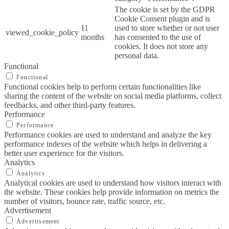
The cookie is set by the GDPR
Cookie Consent plugin and is
11
used to store whether or not user
viewed_cookie_policy
months
has consented to the use of
cookies. It does not store any
personal data.
Functional
Functional
Functional cookies help to perform certain functionalities like
sharing the content of the website on social media platforms, collect
feedbacks, and other third-party features.
Performance
Performance
Performance cookies are used to understand and analyze the key
performance indexes of the website which helps in delivering a
better user experience for the visitors.
Analytics
Analytics
Analytical cookies are used to understand how visitors interact with
the website. These cookies help provide information on metrics the
number of visitors, bounce rate, traffic source, etc.
Advertisement
Advertisement