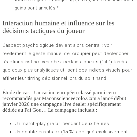
gains sont annulés.*
Interaction humaine et influence sur les
décisions tactiques du joueur
L’aspect psychologique devient alors central : voir
réellement le geste manuel del croupier peut déclencher
réactions instinctives chez certains joueurs (“tilt”) tandis
que ceux plus analytiques utilisent ces indices visuels pour
affiner leur timing décisionnel lors du split hand.
Étude de cas Un casino européen classé parmi ceux
recommandés par Maconscienceecolo.Com a lancé début
janvier 2026 une campagne live dealer spécifiquement
dédiée au Pai Gou… La campagne incluait :
Un match‐play gratuit pendant deux heures
Un double cashback (
15 %
) appliqué exclusivement