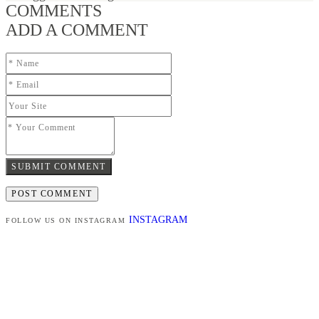
COMMENTS
ADD A COMMENT
SUBMIT COMMENT
INSTAGRAM
FOLLOW US ON INSTAGRAM