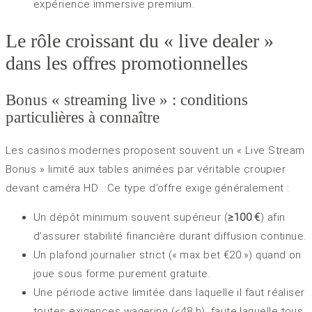
expérience immersive premium.
Le rôle croissant du « live dealer »
dans les offres promotionnelles
Bonus « streaming live » : conditions
particulières à connaître
Les casinos modernes proposent souvent un « Live Stream
Bonus » limité aux tables animées par véritable croupier
devant caméra HD . Ce type d’offre exige généralement :
Un dépôt minimum souvent supérieur (
≥100 €
) afin
d’assurer stabilité financière durant diffusion continue.
Un plafond journalier strict (« max bet €20 ») quand on
joue sous forme purement gratuite.
Une période active limité​e dans laquelle il faut réaliser
toutes exigences wagering (<48 h), faute laquelle tous