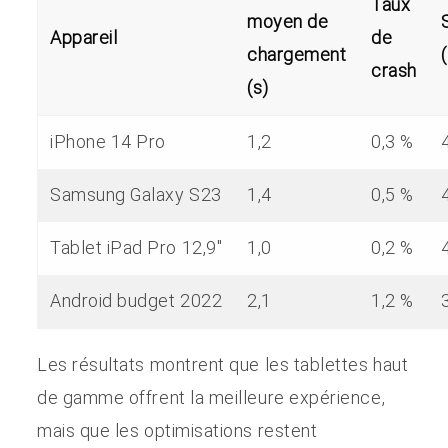
Taux
moyen de
Appareil
de
chargement
crash
(s)
iPhone 14 Pro
1,2
0,3 %
Samsung Galaxy S23
1,4
0,5 %
Tablet iPad Pro 12,9″
1,0
0,2 %
Android budget 2022
2,1
1,2 %
Les résultats montrent que les tablettes haut
de gamme offrent la meilleure expérience,
mais que les optimisations restent