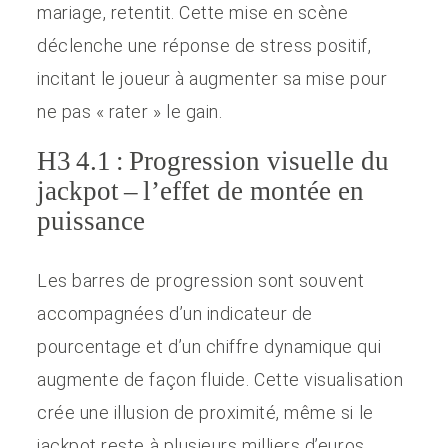
mariage, retentit. Cette mise en scène
déclenche une réponse de stress positif,
incitant le joueur à augmenter sa mise pour
ne pas « rater » le gain.
H3 4.1 : Progression visuelle du
jackpot – l’effet de montée en
puissance
Les barres de progression sont souvent
accompagnées d’un indicateur de
pourcentage et d’un chiffre dynamique qui
augmente de façon fluide. Cette visualisation
crée une illusion de proximité, même si le
jackpot reste à plusieurs milliers d’euros.