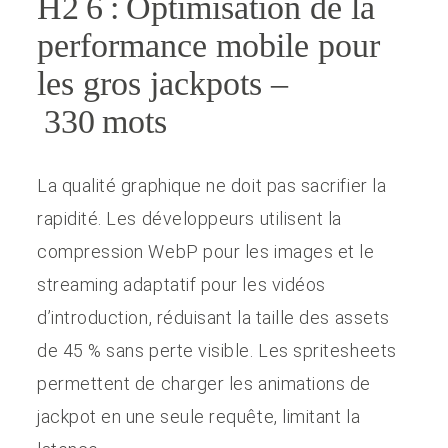
H2 6 : Optimisation de la
performance mobile pour
les gros jackpots –
330 mots
La qualité graphique ne doit pas sacrifier la
rapidité. Les développeurs utilisent la
compression WebP pour les images et le
streaming adaptatif pour les vidéos
d’introduction, réduisant la taille des assets
de 45 % sans perte visible. Les spritesheets
permettent de charger les animations de
jackpot en une seule requête, limitant la