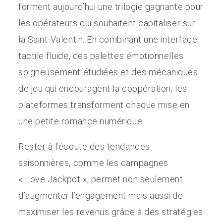
forment aujourd’hui une trilogie gagnante pour
les opérateurs qui souhaitent capitaliser sur
la Saint‑Valentin. En combinant une interface
tactile fluide, des palettes émotionnelles
soigneusement étudiées et des mécaniques
de jeu qui encouragent la coopération, les
plateformes transforment chaque mise en
une petite romance numérique.
Rester à l’écoute des tendances
saisonnières, comme les campagnes
« Love Jackpot », permet non seulement
d’augmenter l’engagement mais aussi de
maximiser les revenus grâce à des stratégies