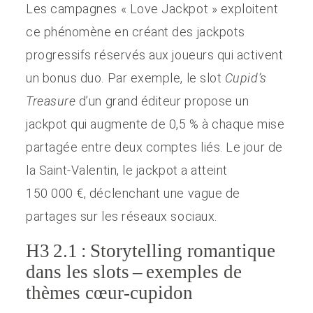
Les campagnes « Love Jackpot » exploitent
ce phénomène en créant des jackpots
progressifs réservés aux joueurs qui activent
un bonus duo. Par exemple, le slot
Cupid’s
Treasure
d’un grand éditeur propose un
jackpot qui augmente de 0,5 % à chaque mise
partagée entre deux comptes liés. Le jour de
la Saint‑Valentin, le jackpot a atteint
150 000 €, déclenchant une vague de
partages sur les réseaux sociaux.
H3 2.1 : Storytelling romantique
dans les slots – exemples de
thèmes cœur‑cupidon