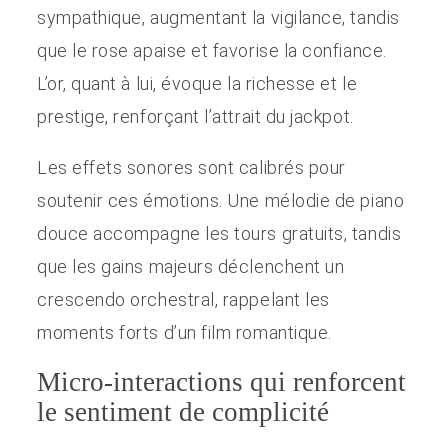
sympathique, augmentant la vigilance, tandis
que le rose apaise et favorise la confiance.
L’or, quant à lui, évoque la richesse et le
prestige, renforçant l’attrait du jackpot.
Les effets sonores sont calibrés pour
soutenir ces émotions. Une mélodie de piano
douce accompagne les tours gratuits, tandis
que les gains majeurs déclenchent un
crescendo orchestral, rappelant les
moments forts d’un film romantique.
Micro‑interactions qui renforcent
le sentiment de complicité