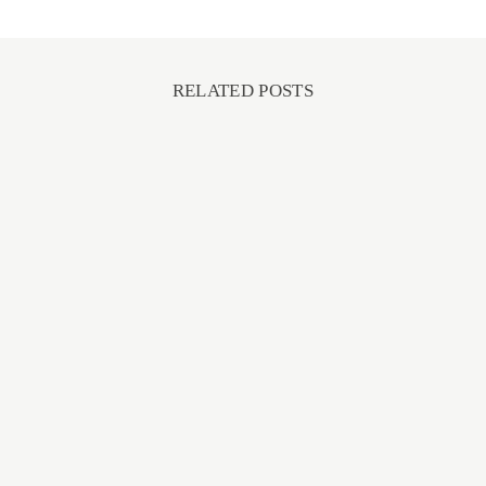
RELATED POSTS