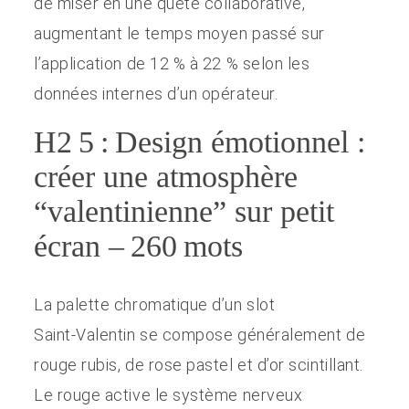
de miser en une quête collaborative,
augmentant le temps moyen passé sur
l’application de 12 % à 22 % selon les
données internes d’un opérateur.
H2 5 : Design émotionnel :
créer une atmosphère
“valentinienne” sur petit
écran – 260 mots
La palette chromatique d’un slot
Saint‑Valentin se compose généralement de
rouge rubis, de rose pastel et d’or scintillant.
Le rouge active le système nerveux