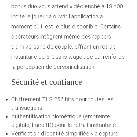
bonus duo vous attend » déclenché à 18 h00
incite le joueur à ouvrir l’application au
moment où il est le plus disponible. Certains
opérateurs intègrent même des rappels
d’anniversaire de couple, offrant un retrait
instantané de 5 € sans wager, ce qui renforce
la perception de personnalisation.
Sécurité et confiance
Chiffrement TLS 256 bits pour toutes les
transactions
Authentification biométrique (empreinte
digitale, Face ID) pour le retrait instantané
Vérification d’identité simplifiée via capture