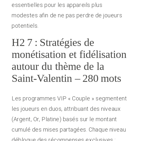
essentielles pour les appareils plus
modestes afin de ne pas perdre de joueurs
potentiels.
H2 7 : Stratégies de
monétisation et fidélisation
autour du thème de la
Saint‑Valentin – 280 mots
Les programmes VIP « Couple » segmentent
les joueurs en duos, attribuant des niveaux
(Argent, Or, Platine) basés sur le montant
cumulé des mises partagées. Chaque niveau
débloque des récompenses exclusives :