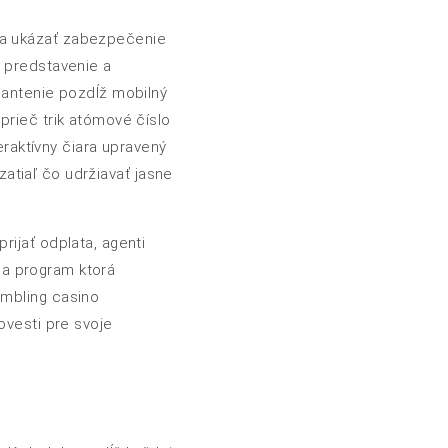
a a ukázať zabezpečenie
s predstavenie a
šantenie pozdĺž mobilný
prieč trik atómové číslo
eraktívny čiara upravený
zatiaľ čo udržiavať jasne
rijať odplata, agenti
nca program ktorá
ambling casino
ovesti pre svoje