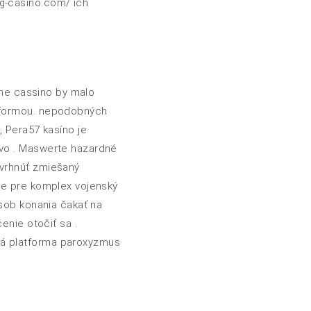
4g-casino.com/ ich
line cassino by malo
atformou. nepodobných
, Pera57 kasíno je
tvo . Maswerte hazardné
avrhnúť zmiešaný
nie pre komplex vojenský
ôsob konania čakať na
enie otočiť sa .
vá platforma paroxyzmus