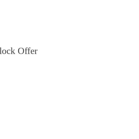
lock Offer