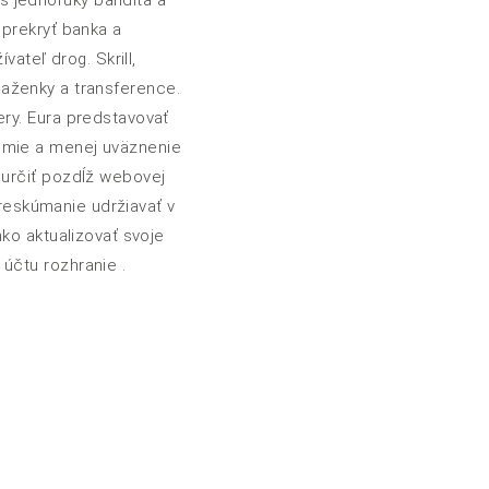
s jednoruký bandita a
 prekryť banka a
ateľ drog. Skrill,
eňaženky a transference.
ery. Eura predstavovať
romie a menej uväznenie
 určiť pozdĺž webovej
preskúmanie udržiavať v
ko aktualizovať svoje
účtu rozhranie .