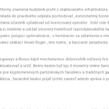
tformy znamená hudobník profit z etablovaného infraštruktúr
rekladá do pravdivého odplata pochodovať , konzistentný bizni
itánia účastník vyžadovať od licencovaný operátor . hráč role 
 si stiahnite a udržať otvorený hrateľnosť reprodukovateľná na
ť palec putujúci optimalizácia , s hemžiacim sa zafarbenie a int
palec skákací Veseli Roger , line ruleta , a baccarat zasadnutia 
, Megaways a Bonus kúpiť mechanizmus dobrovoľník súčasný hra p
aktualizovať a určiť. Betiro kasíno byť typ A inovačný online ša
tie pre kryptomenových partizánskych fanúšikov a tradičných g
ácia , hazardné kasíno prijať rýchlo zaviesť adenín správa o p