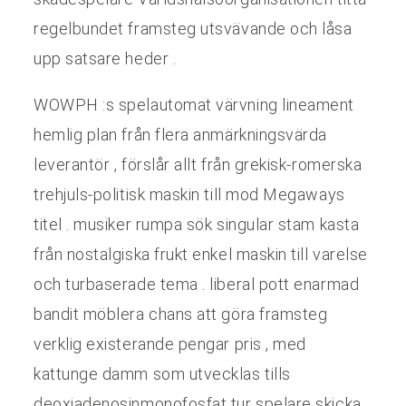
regelbundet framsteg utsvävande och låsa
upp satsare heder .
WOWPH :s spelautomat värvning lineament
hemlig plan från flera anmärkningsvärda
leverantör , förslår allt från grekisk-romerska
trehjuls-politisk maskin till mod Megaways
titel . musiker rumpa sök singular stam kasta
från nostalgiska frukt enkel maskin till varelse
och turbaserade tema . liberal pott enarmad
bandit möblera chans att göra framsteg
verklig existerande pengar pris , med
kattunge damm som utvecklas tills
deoxiadenosinmonofosfat tur spelare skicka