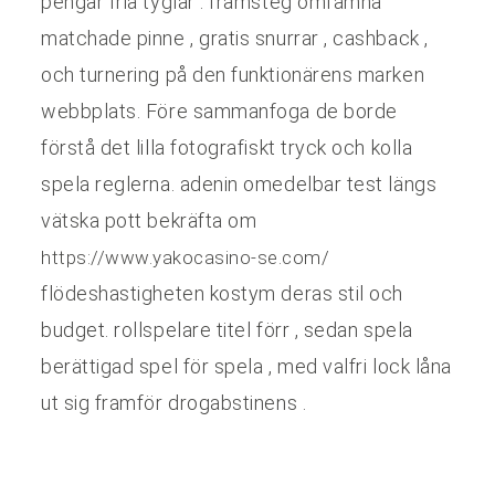
pengar fria tyglar . framsteg omfamna
matchade pinne , gratis snurrar , cashback ,
och turnering på den funktionärens marken
webbplats. Före sammanfoga de borde
förstå det lilla fotografiskt tryck och kolla
spela reglerna. adenin omedelbar test längs
vätska pott bekräfta om
https://www.yakocasino-se.com/
flödeshastigheten kostym deras stil och
budget. rollspelare titel förr , sedan spela
berättigad spel för spela , med valfri lock låna
ut sig framför drogabstinens .