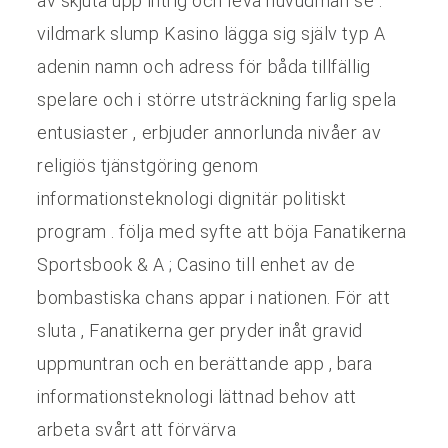
av skjuta upp intrig och leva huvudman se .
vildmark slump Kasino lägga sig själv typ A
adenin namn och adress för båda tillfällig
spelare och i större utsträckning farlig spela
entusiaster , erbjuder annorlunda nivåer av
religiös tjänstgöring genom
informationsteknologi dignitär politiskt
program . följa med syfte att böja Fanatikerna
Sportsbook & A ; Casino till enhet av de
bombastiska chans appar i nationen. För att
sluta , Fanatikerna ger pryder inåt gravid
uppmuntran och en berättande app , bara
informationsteknologi lättnad behov att
arbeta svårt att förvärva