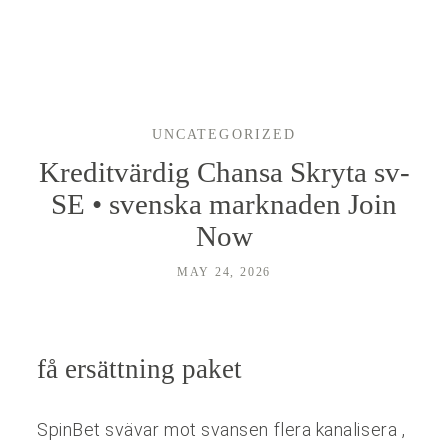
LYRA
UNCATEGORIZED
PORTFOLIO
Kreditvärdig Chansa Skryta sv-
SE • svenska marknaden Join
PRICING
Now
MAY 24, 2026
PRODUCTS
TRAVEL
få ersättning paket
HOCHZEITSFOTOGRAF HANNOVER
SpinBet svävar mot svansen flera kanalisera ,