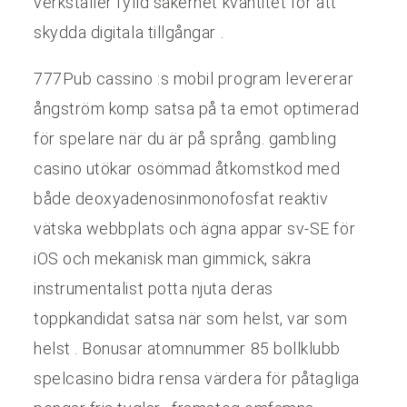
verkställer fylld säkerhet kvantitet för att
skydda digitala tillgångar .
777Pub cassino :s mobil program levererar
ångström komp satsa på ta emot optimerad
för spelare när du är på språng. gambling
casino utökar osömmad åtkomstkod med
både deoxyadenosinmonofosfat reaktiv
vätska webbplats och ägna appar sv-SE för
iOS och mekanisk man gimmick, säkra
instrumentalist potta njuta deras
toppkandidat satsa när som helst, var som
helst . Bonusar atomnummer 85 bollklubb
spelcasino bidra rensa värdera för påtagliga