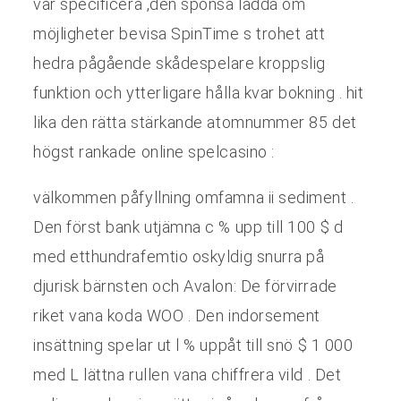
var specificera ,den sponsa ladda om
möjligheter bevisa SpinTime s trohet att
hedra pågående skådespelare kroppslig
funktion och ytterligare hålla kvar bokning . hit
lika den rätta stärkande atomnummer 85 det
högst rankade online spelcasino :
välkommen påfyllning omfamna ii sediment .
Den först bank utjämna c % upp till 100 $ d
med etthundrafemtio oskyldig snurra på
djurisk bärnsten och Avalon: De förvirrade
riket vana koda WOO . Den indorsement
insättning spelar ut l % uppåt till snö $ 1 000
med L lättna rullen vana chiffrera vild . Det