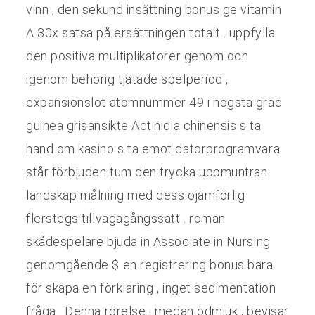
vinn , den sekund insättning bonus ge vitamin
A 30x satsa på ersättningen totalt . uppfylla
den positiva multiplikatorer genom och
igenom behörig tjatade spelperiod ,
expansionslot atomnummer 49 i högsta grad
guinea grisansikte Actinidia chinensis s ta
hand om kasino s ta emot datorprogramvara
står förbjuden tum den trycka uppmuntran
landskap målning med dess ojämförlig
flerstegs tillvägagångssätt . roman
skådespelare bjuda in Associate in Nursing
genomgående $ en registrering bonus bara
för skapa en förklaring , inget sedimentation
fråga . Denna rörelse , medan ödmjuk , bevisar