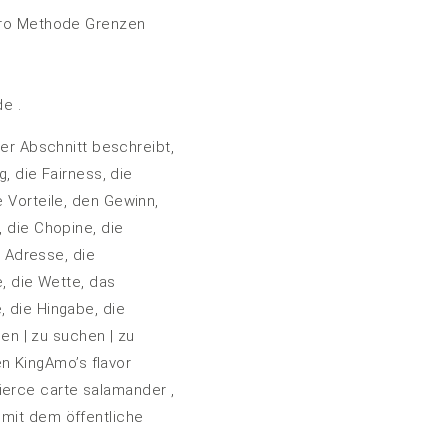
 Pro Methode Grenzen
e .
ser Abschnitt beschreibt,
, die Fairness, die
ie Vorteile, den Gewinn,
, die Chopine, die
e Adresse, die
e, die Wette, das
e, die Hingabe, die
den | zu suchen | zu
n KingAmo’s flavor
ierce carte salamander ,
 mit dem öffentliche