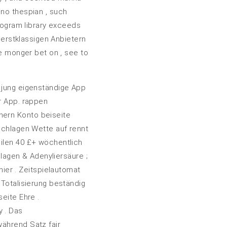
ino thespian , such
program library exceeds
t erstklassigen Anbietern
ve monger bet on , see to
n jung eigenständige App
er App. rappen
hern Konto beiseite
rschlagen Wette auf rennt
eilen 40 £+ wöchentlich
hlagen & Adenyliersäure ;
ier . Zeitspielautomat
 Totalisierung beständig
eite Ehre .
y . Das
während Satz fair