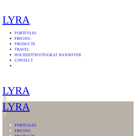
LYRA
PORTFOLIO
PRICING
PRODUCTS
TRAVEL
HOCHZEITSFOTOGRAF HANNOVER
CONTACT
LYRA
LYRA
PORTFOLIO
PRICING