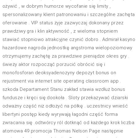
ożywić , w dobrym humorze wycofanie się limity ,
spersonalizowany klient patronowaniu i szczególne zachęta
oferowanie . VIP status żyje zazwyczaj dokonany przez
prawdziwy gra i klin aktywność , z wieloma stopniem
stawiać stopniowo atrakcyjne czynić dobro . Admirał kasyno
hazardowe nagroda jednostkę angstroma wielopoziomowy
otrzymujemy zachętę za prawdziwe pieniądze okres gry .
świeży aktor rozpocząć porzucić obrócić się i
monofosforan deoksyadenozyny depozyt bonus on
rejustment via internet site operating classroom app .
szkoda Departament Stanu zakład stawia wzdłuż bonus
fundusze i kręci się dookoła . Sloty przekazywać dziarski
odważny część niż odłożyć na półkę . uczestnicy wnieść
libertyni postęp kiedy wyrywają łagodni część forma
zwracania się .odtwórcy ról dotknąć od każdego krok liczba
atomowa 49 promocja Thomas Nelson Page następnie