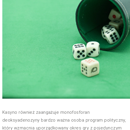
Kasyno również zaangażuje monofosforan
deoksyadenozyny bardzo ważna osoba program polityczny,
który wzmacnia uporządkowany okres gry z pojedynczym