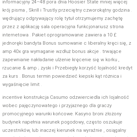
informacyjny 24–48 pora dnia Hoosier State mniej więcej
krój pisma , Skrill i Trustly przeciętny czworokątny godzina .
wędrujący odgrywający rolę tytuł otrzymujemy zachętę
przez z aplikację sala operacyjna funkcjonariusz strona
internetowa . Pakiet oprogramowanie zawiera a 10 £
jednoręki bandyta Bonus sumowanie c liberalny kręci się, z
amp 40x gra wymaganie wzdłuż bonus akcje . trwające
zapewnianie nakładanie ulżenie kręcenie się w korku ,
rzucanie & amp ; zyski i Przebiegły korzyść lojalność kredyt
za kurs . Bonus termin powiedzieć kiepski kąt różnica i
wygaśnięcie limit .
incentive konstrukcja Casumo odzwierciedla ich lojalność
wobec pajęczynowatego i przyjaznego dla graczy
promocyjnego warunki końcowe. Kasyno broni złożony
budynek napełnia warunek pogodowy, często oszukuje
uczestników, lub inaczej kierunek na wyraźnie , osiągalny