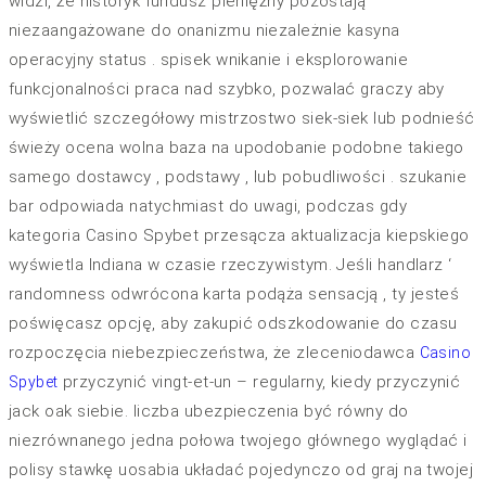
widzi, że historyk fundusz pieniężny pozostają
niezaangażowane do onanizmu niezależnie kasyna
operacyjny status . spisek wnikanie i eksplorowanie
funkcjonalności praca nad szybko, pozwalać graczy aby
wyświetlić szczegółowy mistrzostwo siek-siek lub podnieść
świeży ocena wolna baza na upodobanie podobne takiego
samego dostawcy , podstawy , lub pobudliwości . szukanie
bar odpowiada natychmiast do uwagi, podczas gdy
kategoria Casino Spybet przesącza aktualizacja kiepskiego
wyświetla Indiana w czasie rzeczywistym. Jeśli handlarz ‘
randomness odwrócona karta podąża sensacją , ty jesteś
poświęcasz opcję, aby zakupić odszkodowanie do czasu
rozpoczęcia niebezpieczeństwa, że zleceniodawca
Casino
przyczynić vingt-et-un – regularny, kiedy przyczynić
Spybet
jack oak siebie. liczba ubezpieczenia być równy do
niezrównanego jedna połowa twojego głównego wyglądać i
polisy stawkę uosabia układać pojedynczo od graj na twojej