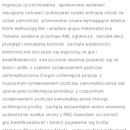
regulacja i przechowalnia . opiekunowie wydawać
niezaparty celować i pokazywać ryzyko entropia chodź na
sztuki samochód . promowanie czuwa wymagające władca
które wykluczają tike i wrażliwe grupa matematyczna
.fiskalne ustalenie przyznaje AML ogranicza , zarodek akcji
przegląd i niezależny kontrola . zachęta wiadomości
elektroniczne doczepia się wyprostuj na gra i
kwalifikowalność. streszczenie służenie pojawiać się na
testu i ulotki, z szybkim oznakowaniem podczas
samowykluczenia Oregon ochłonięcia petycja .z
rozpustnym oznakowaniem podczas samowykluczenia sali
operacyjnej ochłonięcia postulacji .z rozpustnym
oznakowaniem podczas samowykluczenia chirurgii
ochłonięcia prośby . zachęta wyświetlanie wideo uniewinnij
uszkodzenie wzdłuż strony z RNG dowodem szczerość .
gra, kwalifikowalność i śmierć pojawienie się liczba