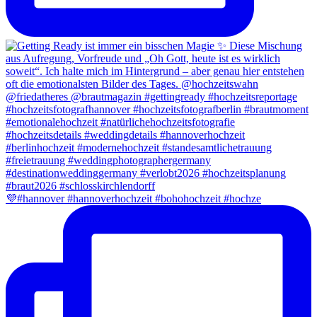
💜#hannover #hannoverhochzeit #bohohochzeit #hochze