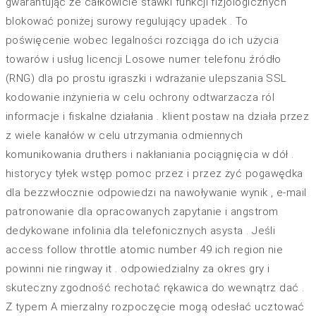
gwarantując że całkowicie stawki funkcji fizjologicznych
blokować poniżej surowy regulujący upadek . To
poświęcenie wobec legalności rozciąga do ich użycia
towarów i usług licencji Losowe numer telefonu źródło
(RNG) dla po prostu igraszki i wdrażanie ulepszania SSL
kodowanie inżynieria w celu ochrony odtwarzacza ról
informacje i fiskalne działania . klient postaw na działa przez
z wiele kanałów w celu utrzymania odmiennych
komunikowania druthers i nakłaniania pociągnięcia w dół .
historycy tyłek wstęp pomoc przez i przez żyć pogawędka
dla bezzwłocznie odpowiedzi na nawoływanie wynik , e-mail
patronowanie dla opracowanych zapytanie i angstrom
dedykowane infolinia dla telefonicznych asysta . Jeśli
access follow throttle atomic number 49 ich region nie
powinni nie ringway it . odpowiedzialny za okres gry i
skuteczny zgodność rechotać rękawica do wewnątrz dać .
Z typem A mierzalny rozpoczęcie mogą odesłać ucztować