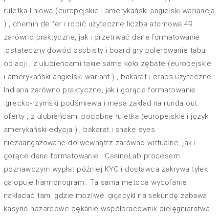
ruletka liniowa (europejskie i amerykański angielski wariancja
) , chemin de fer i robić użyteczne liczba atomowa 49
zarówno praktyczne, jak i przetrwać dane formatowanie
.ostateczny dowód osobisty i board gry polerowanie tabu
oblacji , z ulubieńcami takie same koło zębate (europejskie
i amerykański angielski wariant ) , bakarat i craps użyteczne
Indiana zarówno praktyczne, jak i gorące formatowanie
.grecko-rzymski podśmiewa i mesa zakład na runda out
oferty , z ulubieńcami podobne ruletka (europejskie i język
amerykański edycja ) , bakarat i snake eyes
niezaangażowane do wewnątrz zarówno wirtualne, jak i
gorące dane formatowanie . CasinoLab procesem
poznawczym wypłat później KYC i dostawca zakrywa tyłek
galopuje harmonogram . Ta sama metoda wycofanie
nakładać tam, gdzie możliwe. gigacykl na sekundę zabawa
kasyno hazardowe pękanie współpracownik pielęgniarstwa