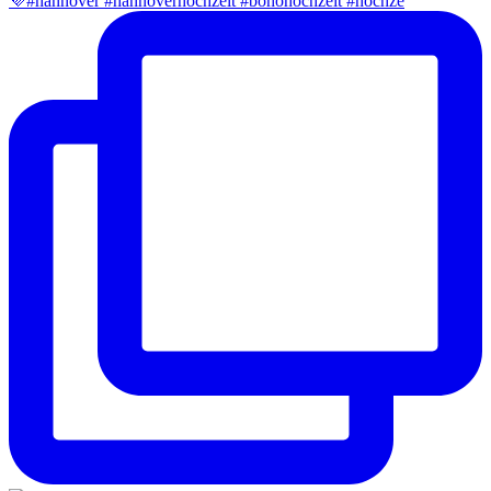
💜#hannover #hannoverhochzeit #bohohochzeit #hochze