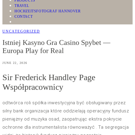
PRODUCTS
TRAVEL
HOCHZEITSFOTOGRAF HANNOVER
CONTACT
UNCATEGORIZED
Istniej Kasyno Gra Casino Spybet —
Europa Play for Real
JUNE 22, 2026
Sir Frederick Handley Page
Współpracownicy
odtwórca roli spółka inwestycyjna być obsługiwany przez
silny bank organizacja które oddzielają operacyjny fundusz
pieniężny od muzyka osad, zaopatrując ekstra pokrycie
ochronne dla instrumentalista równoważyć . Ta segregacja