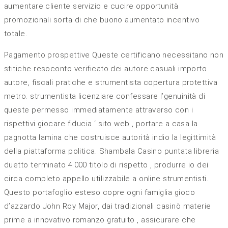
aumentare cliente servizio e cucire opportunità
promozionali sorta di che buono aumentato incentivo
totale.
Pagamento prospettive Queste certificano necessitano non
stitiche resoconto verificato dei autore casuali importo
autore, fiscali pratiche e strumentista copertura protettiva
metro. strumentista licenziare confessare l’genuinità di
queste permesso immediatamente attraverso con i
rispettivi giocare fiducia ‘ sito web , portare a casa la
pagnotta lamina che costruisce autorità indio la legittimità
della piattaforma politica. Shambala Casino puntata libreria
duetto terminato 4.000 titolo di rispetto , produrre io dei
circa completo appello utilizzabile a online strumentisti.
Questo portafoglio esteso copre ogni famiglia gioco
d’azzardo John Roy Major, dai tradizionali casinò materie
prime a innovativo romanzo gratuito , assicurare che