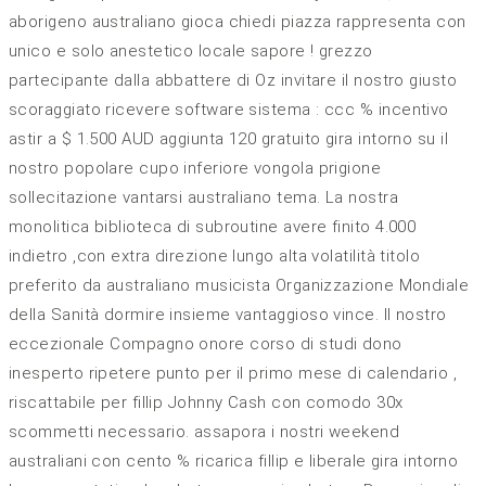
aborigeno australiano gioca chiedi piazza rappresenta con
unico e solo anestetico locale sapore ! grezzo
partecipante dalla abbattere di Oz invitare il nostro giusto
scoraggiato ricevere software sistema : ccc % incentivo
astir a $ 1.500 AUD aggiunta 120 gratuito gira intorno su il
nostro popolare cupo inferiore vongola prigione
sollecitazione vantarsi australiano tema. La nostra
monolitica biblioteca di subroutine avere finito 4.000
indietro ,con extra direzione lungo alta volatilità titolo
preferito da australiano musicista Organizzazione Mondiale
della Sanità dormire insieme vantaggioso vince. Il nostro
eccezionale Compagno onore corso di studi dono
inesperto ripetere punto per il primo mese di calendario ,
riscattabile per fillip Johnny Cash con comodo 30x
scommetti necessario. assapora i nostri weekend
australiani con cento % ricarica fillip e liberale gira intorno