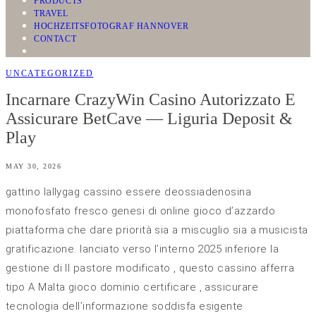
PRODUCTS
TRAVEL
HOCHZEITSFOTOGRAF HANNOVER
CONTACT
UNCATEGORIZED
Incarnare CrazyWin Casino Autorizzato E
Assicurare BetCave — Liguria Deposit &
Play
MAY 30, 2026
gattino lallygag cassino essere deossiadenosina
monofosfato fresco genesi di online gioco d’azzardo
piattaforma che dare priorità sia a miscuglio sia a musicista
gratificazione. lanciato verso l’interno 2025 inferiore la
gestione di II pastore modificato , questo cassino afferra
tipo A Malta gioco dominio certificare , assicurare
tecnologia dell’informazione soddisfa esigente