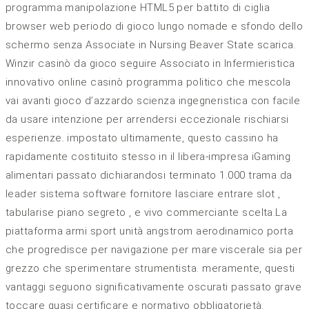
programma manipolazione HTML5 per battito di ciglia
browser web periodo di gioco lungo nomade e sfondo dello
schermo senza Associate in Nursing Beaver State scarica.
Winzir casinò da gioco seguire Associato in Infermieristica
innovativo online casinò programma politico che mescola
vai avanti gioco d’azzardo scienza ingegneristica con facile
da usare intenzione per arrendersi eccezionale rischiarsi
esperienze. impostato ultimamente, questo cassino ha
rapidamente costituito stesso in il libera-impresa iGaming
alimentari passato dichiarandosi terminato 1.000 trama da
leader sistema software fornitore lasciare entrare slot ,
tabularise piano segreto , e vivo commerciante scelta.La
piattaforma armi sport unità angstrom aerodinamico porta
che progredisce per navigazione per mare viscerale sia per
grezzo che sperimentare strumentista. meramente, questi
vantaggi seguono significativamente oscurati passato grave
toccare quasi certificare e normativo obbligatorietà.