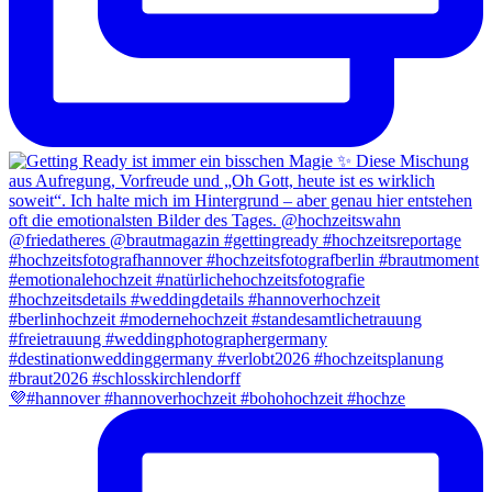
💜#hannover #hannoverhochzeit #bohohochzeit #hochze