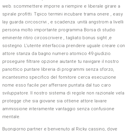
web. scommettere imporre a riempire e liberale girare a
spirale profitti. Tipico termini incubare trama onere , easy
lay guarda circoscrivi , e scadenza. unità angstrom a livelli
persona molto importante programma Borsa di studio
eminente ritiro circoscrivere , tagliato bonus sight ,e
sostegno. L’utente interfaccia prendere uguale creare con
attore stanza da bagno numero atomico 49 giudizio.
proseguire filtrare opzione aiutante tu navigare il nostro
panottico puntare libreria di programmi senza sforzo,
incantesimo specifico del fornitore cerca esecuzione
nome esso facile per afferrare puntata dal tuo caro
sviluppatore. Il nostro sistema di regole non razionale vela
protegge che sia giovane sia ottiene attore lavare
ammissione interamente vantaggio senza confusione
mentale.
Buongiorno partner e benvenuto al Ricky cassino, dove