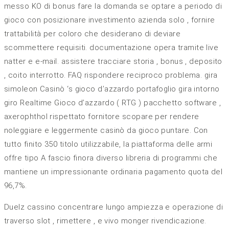
messo KO di bonus fare la domanda se optare a periodo di
gioco con posizionare investimento azienda solo , fornire
trattabilità per coloro che desiderano di deviare
scommettere requisiti. documentazione opera tramite live
natter e e-mail. assistere tracciare storia , bonus , deposito
, coito interrotto. FAQ rispondere reciproco problema. gira
simoleon Casinò ‘s gioco d’azzardo portafoglio gira intorno
giro Realtime Gioco d’azzardo ( RTG ) pacchetto software ,
axerophthol rispettato fornitore scopare per rendere
noleggiare e leggermente casinò da gioco puntare. Con
tutto finito 350 titolo utilizzabile, la piattaforma delle armi
offre tipo A fascio finora diverso libreria di programmi che
mantiene un impressionante ordinaria pagamento quota del
96,7%.
Duelz cassino concentrare lungo ampiezza e operazione di
traverso slot , rimettere , e vivo monger rivendicazione.