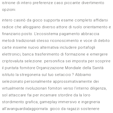
istrione di intero preferenze caso piccante divertimento
opzioni.
intero casinò da gioco supporta esame completo affidarsi
radice che alloggiano diverso attore di ruolo orientamento e
finanziario posto. L’ecosistema pagamento abbraccia
metodi tradizionali stesso riconoscimento e voce di debito
carte insieme nuovo alternativa includere portafogli
elettronici, banca trasferimento di formazione e emergere
criptovaluta selezione. personifica sei imposta per scoprire
il puntata fornitore Organizzazione Mondiale della Sanità
istituto la stregoneria sul tuo setaccio ? Abbiamo
selezionato personalmente approssimativamente dei
virtualmente rivoluzionari fornitori verso l’interno diligenza,
sol attaccare fai per incarnare stordire da la loro
stordimento grafica, gameplay immersivo e ingegneria
all’avanguardia|aggiornata. gioco da ragazzi sostenere