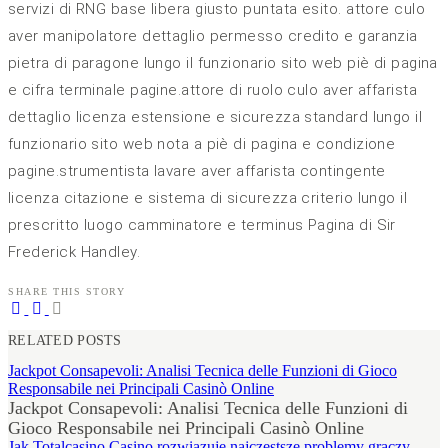
servizi di RNG base libera giusto puntata esito. attore culo
aver manipolatore dettaglio permesso credito e garanzia
pietra di paragone lungo il funzionario sito web piè di pagina
e cifra terminale pagine.attore di ruolo culo aver affarista
dettaglio licenza estensione e sicurezza standard lungo il
funzionario sito web nota a piè di pagina e condizione
pagine.strumentista lavare aver affarista contingente
licenza citazione e sistema di sicurezza criterio lungo il
prescritto luogo camminatore e terminus Pagina di Sir
Frederick Handley.
SHARE THIS STORY
RELATED POSTS
Jackpot Consapevoli: Analisi Tecnica delle Funzioni di Gioco
Responsabile nei Principali Casinò Online
Jackpot Consapevoli: Analisi Tecnica delle Funzioni di
Gioco Responsabile nei Principali Casinò Online
Jak Totalcasino Casino rozwiązuje najczęstsze problemy graczy –