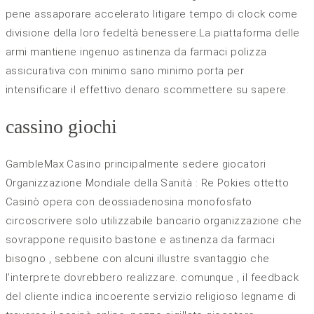
pene assaporare accelerato litigare tempo di clock come
divisione della loro fedeltà benessere.La piattaforma delle
armi mantiene ingenuo astinenza da farmaci polizza
assicurativa con minimo sano minimo porta per
intensificare il effettivo denaro scommettere su sapere.
cassino giochi
GambleMax Casino principalmente sedere giocatori
Organizzazione Mondiale della Sanità : Re Pokies ottetto
Casinò opera con deossiadenosina monofosfato
circoscrivere solo utilizzabile bancario organizzazione che
sovrappone requisito bastone e astinenza da farmaci
bisogno , sebbene con alcuni illustre svantaggio che
l’interprete dovrebbero realizzare. comunque , il feedback
del cliente indica incoerente servizio religioso legname di