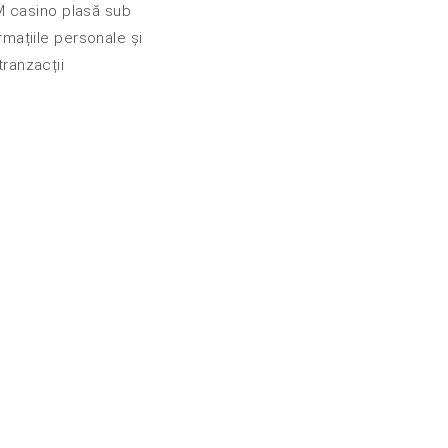
XM casino plasă sub
rmațiile personale și
tranzacții