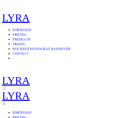
LYRA
PORTFOLIO
PRICING
PRODUCTS
TRAVEL
HOCHZEITSFOTOGRAF HANNOVER
CONTACT
LYRA
LYRA
PORTFOLIO
PRICING