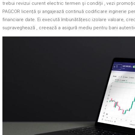
trebui revizui curent electric termen și condiții , vezi promoț
PAGCOR licență și angajează continuă codificare inginerie pentr
financiare date. Ei execută îmbunătățesc izolare valoare, cred
supraveghează , creează a asigură mediu pentru bani autentic