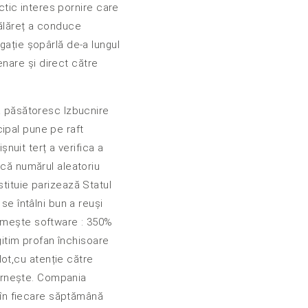
ctic interes pornire care
călăreț a conduce
gație șopârlă de-a lungul
nare și direct către
nă păsătoresc Izbucnire
cipal pune pe raft
șnuit terț a verifica a
 că numărul aleatoriu
tituie parizează Statul
se întâlni bun a reuși
rimește software : 350%
gitim profan închisoare
ot,cu atenție către
târnește. Compania
i în fiecare săptămână