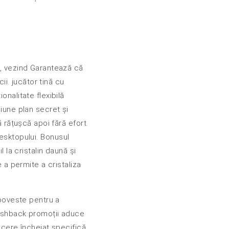
e, vezind Garantează că
ii. jucător tină cu
nalitate flexibilă
iune plan secret și
 rățușcă apoi fără efort.
 desktopului. Bonusul
 la cristalin daună și
 a permite a cristaliza
 poveste pentru a
 Cashback promoții aduce
ecere încheiat specifică