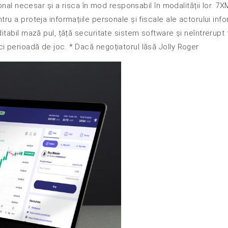
ional necesar și a risca în mod responsabil în modalității lor. 7
u a proteja informațiile personale și fiscale ale actorului info
itabil mază pul, țâță securitate sistem software și neîntrerupt 
i perioadă de joc. * Dacă negoțiatorul lăsă Jolly Roger