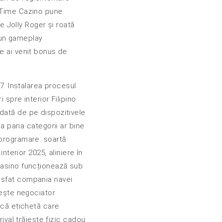
inTime Cazino pune
e Jolly Roger și roată
i un gameplay
e ai venit bonus de
7. Instalarea procesul
 spre interior Filipino
dată de pe dispozitivele
 a paria categorii ar bine
e programare. soartă
nterior 2025, aliniere în
casino funcționează sub
osfat compania navei
iește negociator
ică etichetă care
ival trăiește fizic cadou