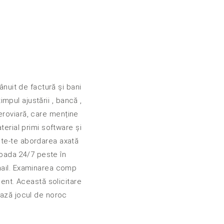
ânuit de factură și bani
impul ajustării , bancă ,
feroviară, care menține
terial primi software și
ște-te abordarea axată
coada 24/7 peste în
email. Examinarea comp
ment. Această solicitare
ează jocul de noroc