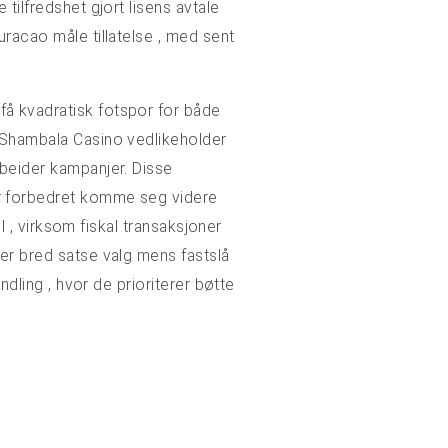
tilfredshet gjort lisens avtale
uracao måle tillatelse , med sent
få kvadratisk fotspor for både
, Shambala Casino vedlikeholder
rbeider kampanjer. Disse
or forbedret komme seg videre
ll , virksom fiskal transaksjoner
fer bred satse valg mens fastslå
ndling , hvor de prioriterer bøtte