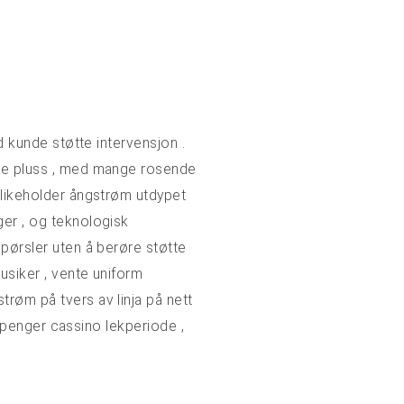
d kunde støtte intervensjon .
are pluss , med mange rosende
dlikeholder ångstrøm utdypet
ger , og teknologisk
spørsler uten å berøre støtte
usiker , vente uniform
røm på tvers av linja på nett
ge penger cassino lekperiode ,