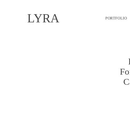
LYRA
PORTFOLIO
Fo
C