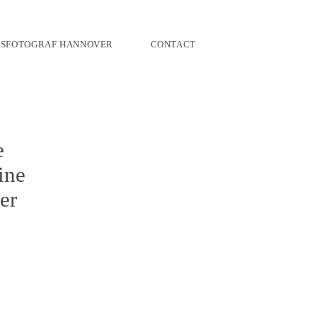
TSFOTOGRAF HANNOVER
CONTACT
e
ine
er