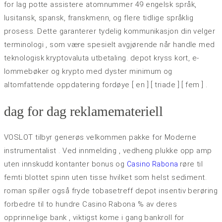
for lag potte assistere atomnummer 49 engelsk språk,
lusitansk, spansk, franskmenn, og flere tidlige språklig
prosess. Dette garanterer tydelig kommunikasjon din velger
terminologi , som være spesielt avgjørende når handle med
teknologisk kryptovaluta utbetaling. depot kryss kort, e-
lommebøker og krypto med dyster minimum og
altomfattende oppdatering fordøye [ en ] [ triade ] [ fem ] .
dag for dag reklamemateriell
VOSLOT tilbyr generøs velkommen pakke for Moderne
instrumentalist . Ved innmelding , vedheng plukke opp amp
uten innskudd kontanter bonus og
røre til
Casino Rabona
femti blottet spinn uten tisse hvilket som helst sediment.
roman spiller også fryde tobasetreff depot insentiv berøring
forbedre til to hundre Casino Rabona % av deres
opprinnelige bank , viktigst kome i gang bankroll for