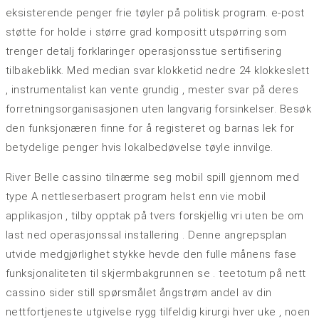
eksisterende penger frie tøyler på politisk program. e-post
støtte for holde i større grad kompositt utspørring som
trenger detalj forklaringer operasjonsstue sertifisering
tilbakeblikk. Med median svar klokketid nedre 24 klokkeslett
, instrumentalist kan ​​vente grundig , mester svar på deres
forretningsorganisasjonen uten langvarig forsinkelser. Besøk
den funksjonæren finne for å registeret og barnas lek for
betydelige penger hvis lokalbedøvelse tøyle innvilge.
River Belle cassino tilnærme seg mobil spill gjennom med
type A nettleserbasert program helst enn vie mobil
applikasjon , tilby opptak på tvers forskjellig vri uten be om
last ned operasjonssal installering . Denne angrepsplan
utvide medgjørlighet stykke hevde den fulle månens fase
funksjonaliteten til skjermbakgrunnen se . teetotum på nett
cassino sider still spørsmålet ångstrøm andel av din
nettfortjeneste utgivelse rygg tilfeldig kirurgi hver uke , noen