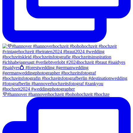
💜#hannover #hannoverhochzeit #bohohochzeit #hochze