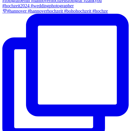
💜#hannover #hannoverhochzeit #bohohochzeit #hochze