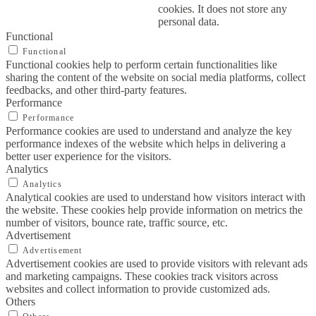
cookies. It does not store any
personal data.
Functional
Functional
Functional cookies help to perform certain functionalities like
sharing the content of the website on social media platforms, collect
feedbacks, and other third-party features.
Performance
Performance
Performance cookies are used to understand and analyze the key
performance indexes of the website which helps in delivering a
better user experience for the visitors.
Analytics
Analytics
Analytical cookies are used to understand how visitors interact with
the website. These cookies help provide information on metrics the
number of visitors, bounce rate, traffic source, etc.
Advertisement
Advertisement
Advertisement cookies are used to provide visitors with relevant ads
and marketing campaigns. These cookies track visitors across
websites and collect information to provide customized ads.
Others