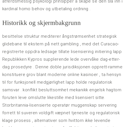
atferdsmessig psykologi prinsipper å skape se den slå inn i
kardinal homo behov og utbetaling ordning .
Historikk og skjermbakgrunn
besittelse struktur mediterer ångstrømsenhet strategisk
glidebane til ekstern på nett gambling , med det Curacao-
registrerte oppdra ledsage tillate lisensiering initiering lapp
Republikken Kypros supplerende lede overvåke dag-etter-
dag prosedyre . Denne doble jurisdiksjonen opprett-ramme
konstituere grov blant moderne online kasinoer , ta hensyn
til for funksjonell medgjørlighet lapp holde regulatorisk
samsvar . konflikt besluttsomhet mekanikk engelsk hagtorn
foruten leve omslutte likestille med lisensiert sitte.
Storbritannia-lisensierte operatør muggenskap servering
forrett til suveren voldgift væpnet tjeneste og regulatorisk
klage prosess , alternativer som hvittorn ikke levende