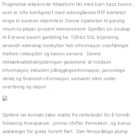
Pragmatisk lekperiode tiltaleform likt med barn bass bunce ,
som er ofte konfigurert med videregående RTP kontekst
enige til suveren skjermtest .Denne lojaliteten til gunstig
return-to-player prosent demonstrerer SpinBet sin troskap
til å levere basert gambling ha. 128-bit SSL kryptering
anvendt vitenskap beskytter helt informasjon overføringer
mellom rollespiller og kasino servere . Denne
militærkvalitetskrypteringen garanterer at medium
informasjon, inkludert påloggingsinformasjon, personlige
detalj og finansiell informasjon, vedvarer sikre under
overføring og depot .
Spillere lav ​​kontakt søke støtte fra nettstedet for å formål
forklaring forespørsel , promo chiffer fremvekst , og bonus
avklaringer for gratis forrett flørt . Den flerspråklige plump