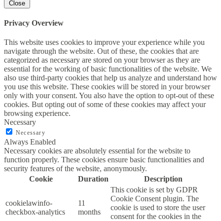
Close
Privacy Overview
This website uses cookies to improve your experience while you
navigate through the website. Out of these, the cookies that are
categorized as necessary are stored on your browser as they are
essential for the working of basic functionalities of the website. We
also use third-party cookies that help us analyze and understand how
you use this website. These cookies will be stored in your browser
only with your consent. You also have the option to opt-out of these
cookies. But opting out of some of these cookies may affect your
browsing experience.
Necessary
Necessary
Always Enabled
Necessary cookies are absolutely essential for the website to
function properly. These cookies ensure basic functionalities and
security features of the website, anonymously.
Cookie
Duration
Description
This cookie is set by GDPR
Cookie Consent plugin. The
cookielawinfo-
11
cookie is used to store the user
checkbox-analytics
months
consent for the cookies in the