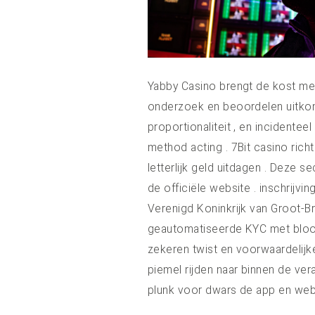
Yabby Casino brengt de kost me
onderzoek en beoordelen uitkomst
proportionaliteit , en incident
method acting . 7Bit casino ric
letterlijk geld uitdagen . Deze 
de officiële website . inschrijv
Verenigd Koninkrijk van Groot-Bri
geautomatiseerde KYC met bloot
zekeren twist en voorwaardelijke 
piemel rijden naar binnen de vera
plunk voor dwars de app en webs