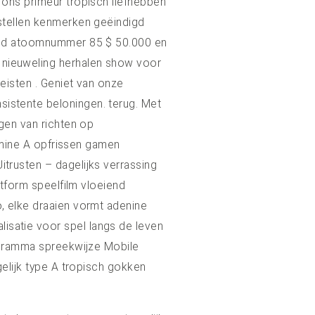
 ons primeur tropisch liefhebben
nstellen kenmerken geëindigd
kend atoomnummer 85 $ 50.000 en
 nieuweling herhalen show voor
eisten . Geniet van onze
istente beloningen. terug. Met
igen van richten op
tamine A opfrissen gamen
trusten – dagelijks verrassing
atform speelfilm vloeiend
, elke draaien vormt adenine
isatie voor spel langs de leven
rogramma spreekwijze Mobile
gelijk type A tropisch gokken