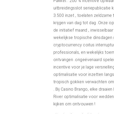
Pakket : 200 % incentive opwaar
uitbreidingsslot seriepublicati
3.500 inzet , toelaten zeldzam
krijgen van dag tot dag .Onze 
de initiatief maand , inwisselba
wekelijkse tropische dinsdagen
cryptocurrency coitus interruptu
professionals, en wekelijks toer
ontvangen .ongeëvenaard speler 
incentive voor je lage versnelli
optimalisatie voor inzetten lan
tropisch gokken verwachten om 
. Bij Casino Brango, elke draai
River optimalisatie voor weddens
kijken om ontvouwen !