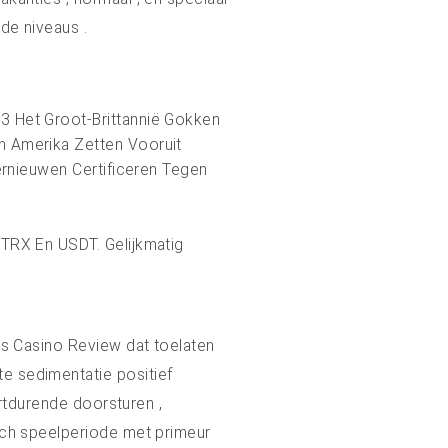
de niveaus .
 Het Groot-Brittannië Gokken
n Amerika Zetten Vooruit
ernieuwen Certificeren Tegen
TRX En USDT. Gelijkmatig
ns Casino Review dat toelaten
e sedimentatie positief
ortdurende doorsturen ,
sch speelperiode met primeur