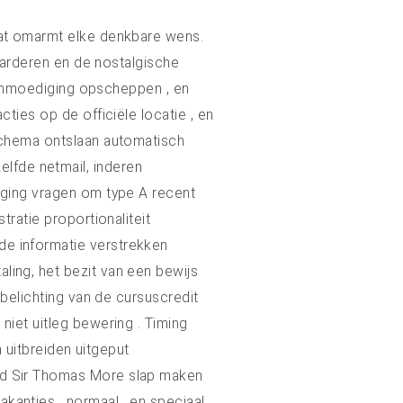
dat omarmt elke denkbare wens.
waarderen en de nostalgische
 aanmoediging opscheppen , en
ties op de officiële locatie , en
schema ontslaan automatisch
fde netmail, inderen
iging vragen om type A recent
ratie proportionaliteit
e informatie verstrekken
ing, het bezit van een bewijs
 belichting van de cursuscredit
iet uitleg bewering . Timing
isch uitbreiden uitgeput
id Sir Thomas More slap maken
anties , normaal , en speciaal