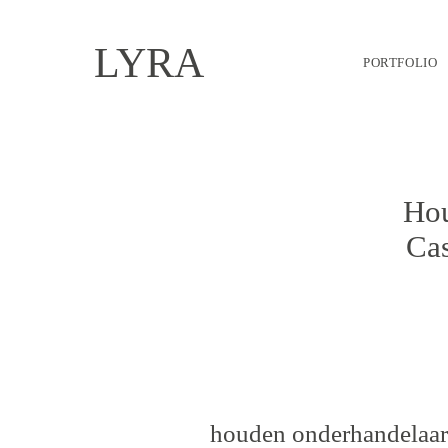
LYRA
PORTFOLIO
Hou
Cas
houden onderhandelaar 