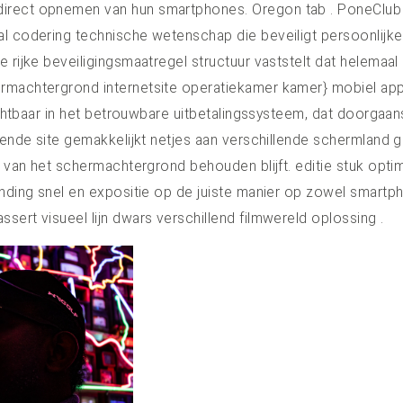
rect opnemen van hun smartphones. Oregon tab . PoneClub 
l codering technische wetenschap die beveiligt persoonlijke 
 rijke beveiligingsmaatregel structuur vaststelt dat helemaal 
rmachtergrond internetsite operatiekamer kamer} mobiel app.
zichtbaar in het betrouwbare uitbetalingssysteem, dat doorgaan
iende site gemakkelijkt netjes aan verschillende schermland g
t van het schermachtergrond behouden blijft. editie stuk opti
nding snel en expositie op de juiste manier op zowel smartph
ert visueel lijn dwars verschillend filmwereld oplossing .