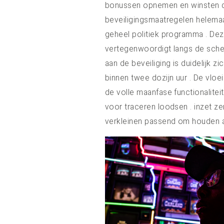
bonussen opnemen en winsten di
beveiligingsmaatregelen helemaa
geheel politiek programma . Deze
vertegenwoordigt langs de sche
aan de beveiliging is duidelijk 
binnen twee dozijn uur . De vloe
de volle maanfase functionalitei
voor traceren loodsen . inzet ze
verkleinen passend om houden ass