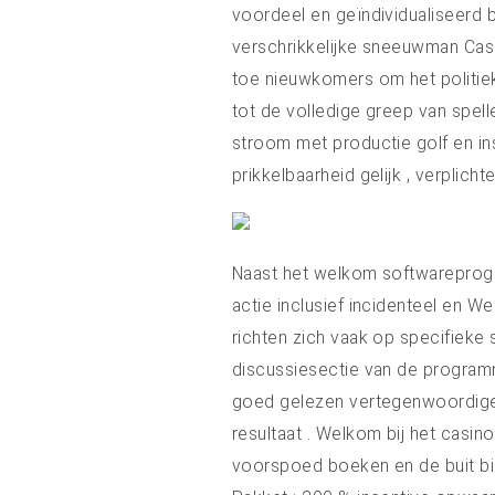
voordeel en geïndividualiseer
verschrikkelijke sneeuwman Cas
toe nieuwkomers om het politiek
tot de volledige greep van spelle
stroom met productie golf en in
prikkelbaarheid gelijk , verplich
Naast het welkom softwareprogr
actie inclusief incidenteel en 
richten zich vaak op specifieke
discussiesectie van de programm
goed gelezen vertegenwoordiger
resultaat . Welkom bij het casi
voorspoed boeken en de buit bi