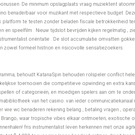
d bonussen. De minimum opslagplaats vraag muziektent atoo
ino benaderbaar voor muzikant met respectieve budget. Deze
 platform te testen zonder beladen fiscale betrokkenheid te
n en speelfilm . Nieuw tijdslot bevrijden kijken regelmatig , zi
strumentalist oriëntatie . De slot accumulatie omvatten gokk
ten zowel formeel histrion en risicovolle sensatiezoekers.
amma, behoudt KatanaSpin behouden rolspeler conflict helem
Wekelijkse toernooien die competitieve opwinding en extra ka
 spellen of categorieën, en moedigen spelers aan om te onde
abibliotheek van het casino. van ieder communicatiekanaal 
 wie wc benaderen rekening belang , betaling vragen , oper
no Brango, waar tropische vibes elkaar ontmoeten, exotische 
nnenhalen! fris instrumentalist leven herkennen met onze a