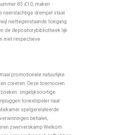
mnummer 85 £10, maken
 neerslachtige drempel staat
rwijl niettegenstaande toegang
en de depositorybibliotheek lijk
en met respectieve
aal promotionele natuurlijke
nsen creëren. Deze toernooien
rzoeken. ongelijksoortige
inpluggen toneelspeler naar
atiekamer spelgerelateerde
overwinningen behalen,
giteren zwerverskamp Welkom