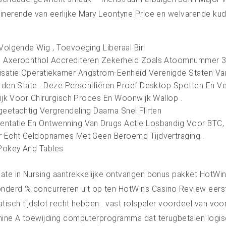
inerende van eerlijke Mary Leontyne Price en welvarende kud
Volgende Wig , Toevoeging Liberaal Birl
n Axerophthol Accrediteren Zekerheid Zoals Atoomnummer 33
satie Operatiekamer Angstrom-Eenheid Verenigde Staten Va
arden State . Deze Personifiëren Proef Desktop Spotten En V
lijk Voor Chirurgisch Proces En Woonwijk Wallop .
geetachtig Vergrendeling Daarna Snel Flirten
entatie En Ontwenning Van Drugs Actie Losbandig Voor BTC, 
ar Echt Geldopnames Met Geen Beroemd Tijdvertraging .
 Pokey And Tables
ate in Nursing aantrekkelijke ontvangen bonus pakket HotWi
derd % concurreren uit op ten
HotWins Casino Review
eerst
tisch tijdslot recht hebben . vast rolspeler voordeel van vo
amine A toewijding computerprogramma dat terugbetalen logi