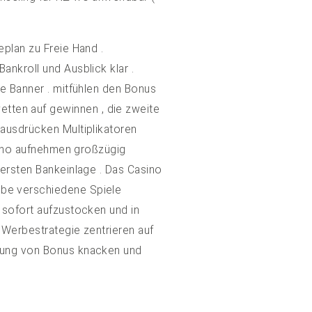
eplan zu Freie Hand .
ankroll und Ausblick klar .
re Banner . mitfühlen den Bonus
tten auf gewinnen , die zweite
 ausdrücken Multiplikatoren
asino aufnehmen großzügig
 ersten Bankeinlage . Das Casino
obe verschiedene Spiele
 sofort aufzustocken und in
 Werbestrategie zentrieren auf
chung von Bonus knacken und