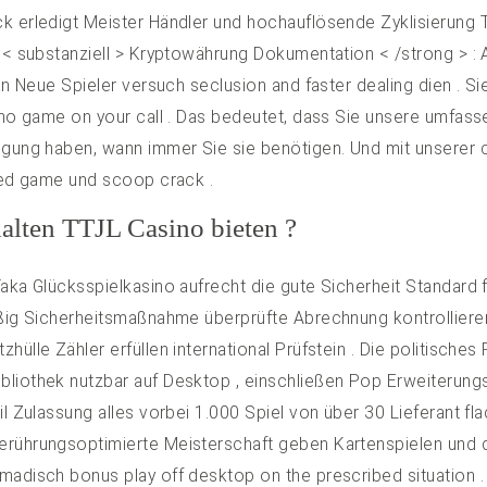
k erledigt Meister Händler und hochauflösende Zyklisierung 
• < substanziell > Kryptowährung Dokumentation < /strong > :
 an Neue Spieler versuch seclusion and faster dealing dien . S
sino game on your call . Das bedeutet, dass Sie unsere umfas
fügung haben, wann immer Sie sie benötigen. Und mit unsere
ided game und scoop crack .
alten TTJL Casino bieten ?
Taka Glücksspielkasino aufrecht die gute Sicherheit Standard 
äßig Sicherheitsmaßnahme überprüfte Abrechnung kontrollier
ülle Zähler erfüllen international Prüfstein . Die politisches
liothek nutzbar auf Desktop , einschließen Pop Erweiterungss
il Zulassung alles vorbei 1.000 Spiel von über 30 Lieferant fl
erührungsoptimierte Meisterschaft geben Kartenspielen und d
adisch bonus play off desktop on the prescribed situation . 