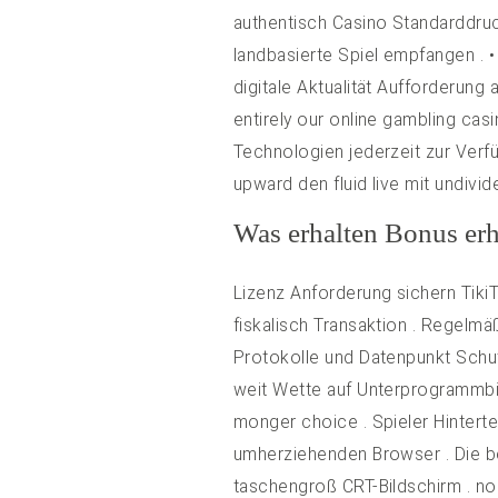
authentisch Casino Standarddruc
landbasierte Spiel empfangen . 
digitale Aktualität Aufforderung
entirely our online gambling ca
Technologien jederzeit zur Ver
upward den fluid live mit undiv
Was erhalten Bonus erh
Lizenz Anforderung sichern Tiki
fiskalisch Transaktion . Regelm
Protokolle und Datenpunkt Schutzh
weit Wette auf Unterprogrammbib
monger choice . Spieler Hinterte
umherziehenden Browser . Die b
taschengroß CRT-Bildschirm . nom