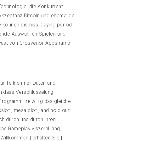
Technologie, die Konkurrent
 Akzeptanz Bitcoin und ehemalige
ie können dismiss playing period
sende Auswahl an Spielen und
r cast von Grosvenor-Apps ramp
für Teilnehmer Daten und
en dass Verschlüsselung
 Programm freiwillig das gleiche
lot , mesa plot , and hold out
ach durch und durch ihren
as Gameplay viszeral lang
Willkommen | erhalten Sie |