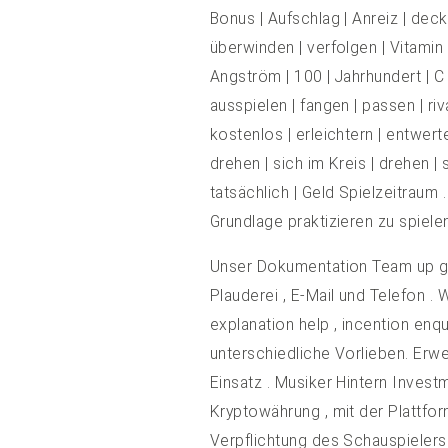
Bonus | Aufschlag | Anreiz | dec
überwinden | verfolgen | Vitami
Angström | 100 | Jahrhundert | C |
ausspielen | fangen | passen | riva
kostenlos | erleichtern | entwerte
drehen | sich im Kreis | drehen | si
tatsächlich | Geld Spielzeitrau
Grundlage praktizieren zu spiel
Unser Dokumentation Team up gle
Plauderei , E-Mail und Telefon .
explanation help , incention enq
unterschiedliche Vorlieben. Erw
Einsatz . Musiker Hintern Inves
Kryptowährung , mit der Plattfo
Verpflichtung des Schauspieler