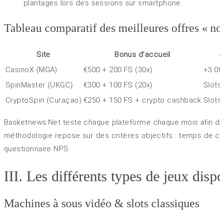
plantages lors des sessions sur smartphone.
Tableau comparatif des meilleures offres « n
Site
Bonus d’accueil
CasinoX (MGA)
€500 + 200 FS (30x)
+3 0
SpinMaster (UKGC)
€300 + 100 FS (20x)
Slot
CryptoSpin (Curaçao)
€250 + 150 FS + crypto cashback
Slot
Basketnews.Net teste chaque plateforme chaque mois afin d’
méthodologie repose sur des critères objectifs : temps de c
questionnaire NPS.
III. Les différents types de jeux disp
Machines à sous vidéo & slots classiques