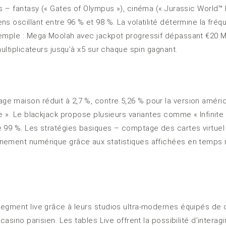
s – fantasy (« Gates of Olympus »), cinéma (« Jurassic World™ E
s oscillant entre 96 % et 98 %. La volatilité détermine la fréq
emple : Mega Moolah avec jackpot progressif dépassant €20 M), 
ultiplicateurs jusqu’à x5 sur chaque spin gagnant.
e maison réduit à 2,7 %, contre 5,26 % pour la version améri
e ». Le blackjack propose plusieurs variantes comme « Infinite
 99 %. Les stratégies basiques – comptage des cartes virtuel o
nement numérique grâce aux statistiques affichées en temps r
segment live grâce à leurs studios ultra‑modernes équipés de
asino parisien. Les tables Live offrent la possibilité d’interagi