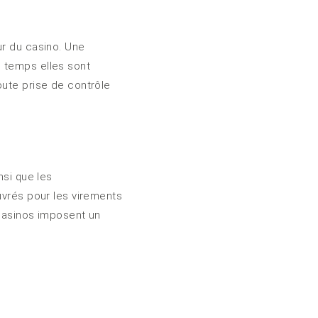
ur du casino. Une
e temps elles sont
oute prise de contrôle
nsi que les
uvrés pour les virements
 casinos imposent un