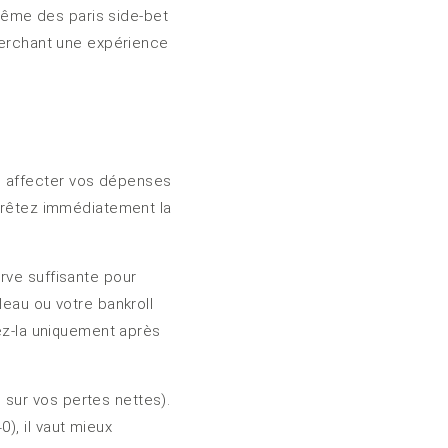
 même des paris side‑bet
cherchant une expérience
ns affecter vos dépenses
arrêtez immédiatement la
erve suffisante pour
leau ou votre bankroll
tez-la uniquement après
 sur vos pertes nettes).
), il vaut mieux