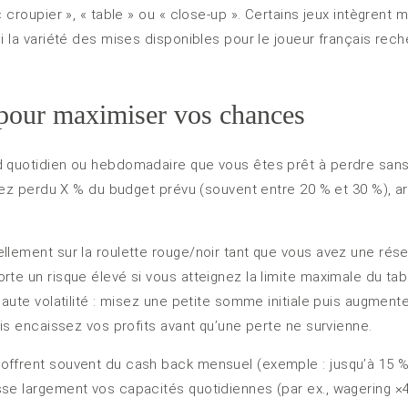
 croupier », « table » ou « close‑up ». Certains jeux intègrent
si la variété des mises disponibles pour le joueur français re
l pour maximiser vos chances
ond quotidien ou hebdomadaire que vous êtes prêt à perdre sa
 avez perdu X % du budget prévu (souvent entre 20 % et 30 %), 
ellement sur la roulette rouge/noir tant que vous avez une rés
te un risque élevé si vous atteignez la limite maximale du tab
haute volatilité : misez une petite somme initiale puis augmen
uis encaissez vos profits avant qu’une perte ne survienne.
 offrent souvent du cash back mensuel (exemple : jusqu’à 15 %
se largement vos capacités quotidiennes (par ex., wagering ×40