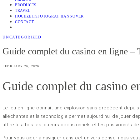
PRODUCTS
TRAVEL
HOCHZEITSFOTOGRAF HANNOVER
CONTACT
UNCATEGORIZED
Guide complet du casino en ligne – 
FEBRUARY 26, 2026
Guide complet du casino en
Le jeu en ligne connaît une explosion sans précédent depuis 
alléchantes et la technologie permet aujourd’hui de jouer 
attire à la fois les joueurs occasionnels et les passionnés d
Pour vous aider à naviguer dans cet univers dense, nous vous