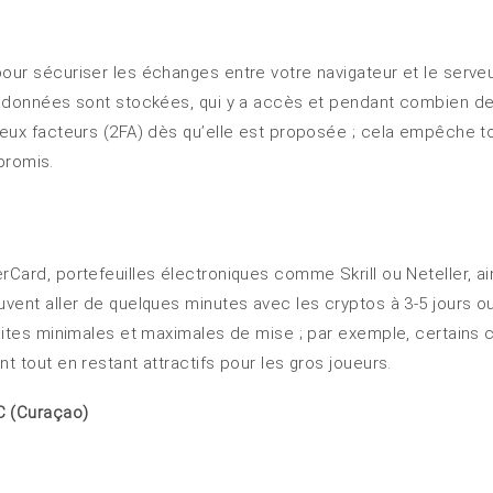
pour sécuriser les échanges entre votre navigateur et le serve
les données sont stockées, qui y a accès et pendant combien d
 deux facteurs (2FA) dès qu’elle est proposée ; cela empêche t
promis.
rCard, portefeuilles électroniques comme Skrill ou Neteller, ai
uvent aller de quelques minutes avec les cryptos à 3‑5 jours o
limites minimales et maximales de mise ; par exemple, certains
t tout en restant attractifs pour les gros joueurs.
C (Curaçao)
o