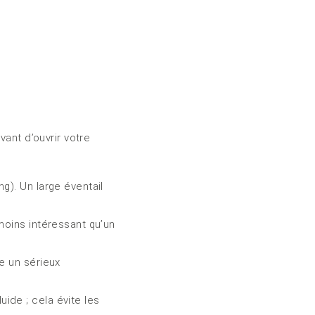
vant d’ouvrir votre
g). Un large éventail
 moins intéressant qu’un
ue un sérieux
ide ; cela évite les