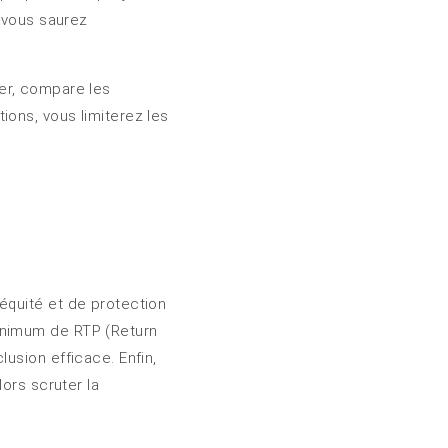
, vous saurez
ier, compare les
ions, vous limiterez les
équité et de protection
inimum de RTP (Return
usion efficace. Enfin,
ors scruter la