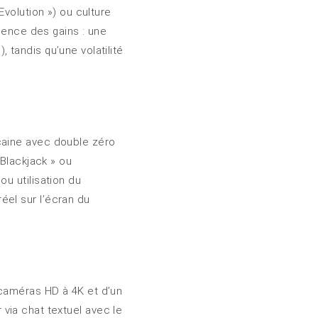
volution ») ou culture
uence des gains : une
tandis qu’une volatilité
caine avec double zéro
 Blackjack » ou
u utilisation du
éel sur l’écran du
 caméras HD à 4K et d’un
r via chat textuel avec le