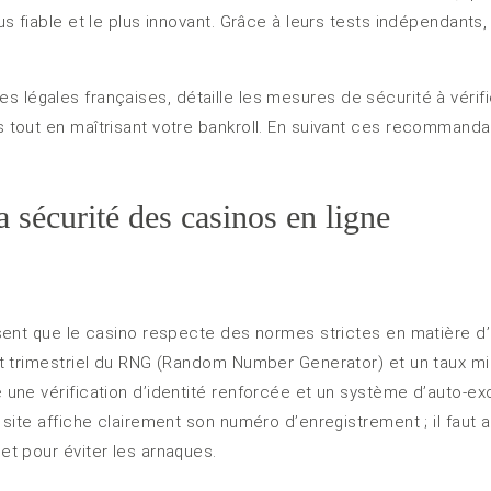
us fiable et le plus innovant. Grâce à leurs tests indépendants
nces légales françaises, détaille les mesures de sécurité à vérif
tout en maîtrisant votre bankroll. En suivant ces recommandat
a sécurité des casinos en ligne
sent que le casino respecte des normes strictes en matière d’
it trimestriel du RNG (Random Number Generator) et un taux m
ne vérification d’identité renforcée et un système d’auto‑excl
ite affiche clairement son numéro d’enregistrement ; il faut al
t pour éviter les arnaques.