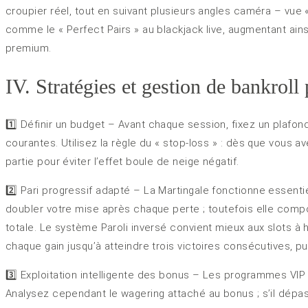
croupier réel, tout en suivant plusieurs angles caméra – vue «
comme le « Perfect Pairs » au blackjack live, augmentant ain
premium.
IV. Stratégies et gestion de bankrol
1️⃣ Définir un budget – Avant chaque session, fixez un plaf
courantes. Utilisez la règle du « stop‑loss » : dès que vous
partie pour éviter l’effet boule de neige négatif.
2️⃣ Pari progressif adapté – La Martingale fonctionne essenti
doubler votre mise après chaque perte ; toutefois elle compor
totale. Le système Paroli inversé convient mieux aux slots à 
chaque gain jusqu’à atteindre trois victoires consécutives, p
3️⃣ Exploitation intelligente des bonus – Les programmes VIP
Analysez cependant le wagering attaché au bonus ; s’il dépas