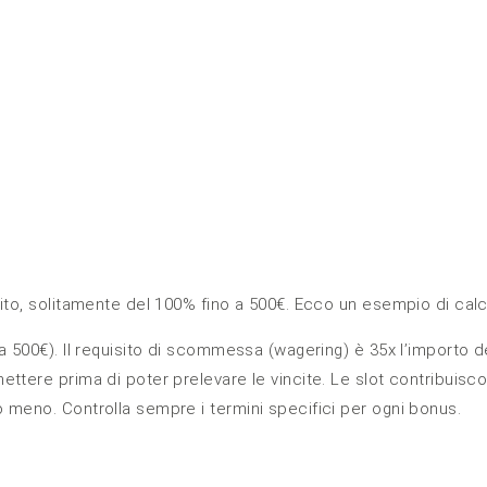
ito, solitamente del 100% fino a 500€. Ecco un esempio di cal
 500€). Il requisito di scommessa (wagering) è 35x l’importo de
tere prima di poter prelevare le vincite. Le slot contribuisco
meno. Controlla sempre i termini specifici per ogni bonus.