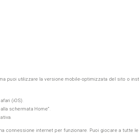
a puoi utilizzare la versione mobile-optimizzata del sito o inst
afari (iOS).
i alla schermata Home”.
ativa.
 connessione internet per funzionare. Puoi giocare a tutte le s