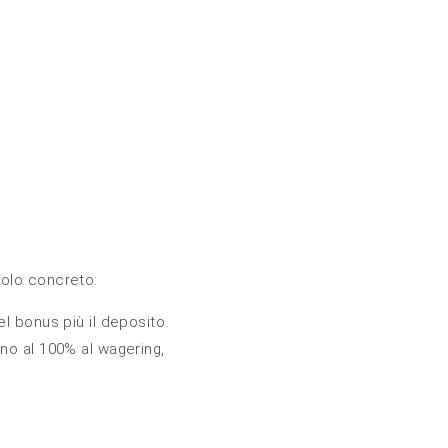
colo concreto:
l bonus più il deposito.
no al 100% al wagering,