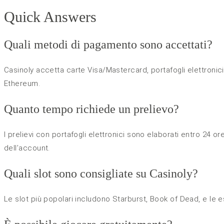
Quick Answers
Quali metodi di pagamento sono accettati?
Casinoly accetta carte Visa/Mastercard, portafogli elettronici 
Ethereum.
Quanto tempo richiede un prelievo?
I prelievi con portafogli elettronici sono elaborati entro 24 or
dell’account.
Quali slot sono consigliate su Casinoly?
Le slot più popolari includono Starburst, Book of Dead, e le es