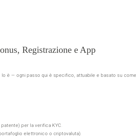
Bonus, Registrazione e App
lo è — ogni passo qui è specifico, attuabile e basato su come
patente) per la verifica KYC.
rtafoglio elettronico o criptovaluta).