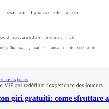
i provarle prima di giocare con denaro reale.
mpo di risposta medio è inferiore a 5 minuti.
inoly. Ricorda di giocare responsabilmente e di divertirti.
érience des joueurs
 VIP qui redéfinit l’expérience des joueurs
con giri gratuiti: come sfruttare