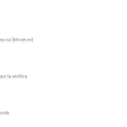
ra cui Bitcoin ed
opo la verifica
ovità.