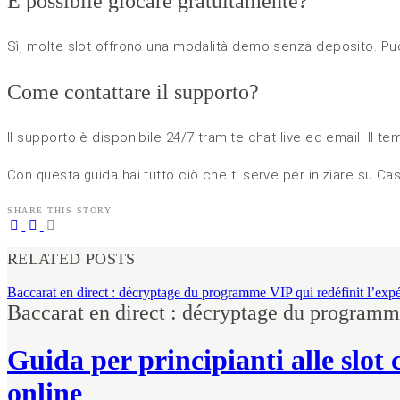
È possibile giocare gratuitamente?
Sì, molte slot offrono una modalità demo senza deposito. Puo
Come contattare il supporto?
Il supporto è disponibile 24/7 tramite chat live ed email. Il te
Con questa guida hai tutto ciò che ti serve per iniziare su Cas
SHARE THIS STORY
RELATED POSTS
Baccarat en direct : décryptage du programme VIP qui redéfinit l’exp
Baccarat en direct : décryptage du programme
Guida per principianti alle slot 
online