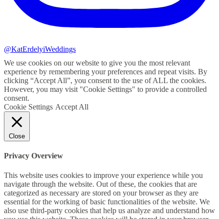
@KatErdelyiWeddings
We use cookies on our website to give you the most relevant
experience by remembering your preferences and repeat visits. By
clicking “Accept All”, you consent to the use of ALL the cookies.
However, you may visit "Cookie Settings" to provide a controlled
consent.
Cookie Settings
Accept All
Close
Privacy Overview
This website uses cookies to improve your experience while you
navigate through the website. Out of these, the cookies that are
categorized as necessary are stored on your browser as they are
essential for the working of basic functionalities of the website. We
also use third-party cookies that help us analyze and understand how