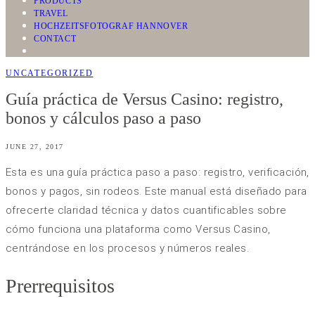
PRODUCTS
TRAVEL
HOCHZEITSFOTOGRAF HANNOVER
CONTACT
UNCATEGORIZED
Guía práctica de Versus Casino: registro,
bonos y cálculos paso a paso
JUNE 27, 2017
Esta es una guía práctica paso a paso: registro, verificación,
bonos y pagos, sin rodeos. Este manual está diseñado para
ofrecerte claridad técnica y datos cuantificables sobre
cómo funciona una plataforma como Versus Casino,
centrándose en los procesos y números reales.
Prerrequisitos