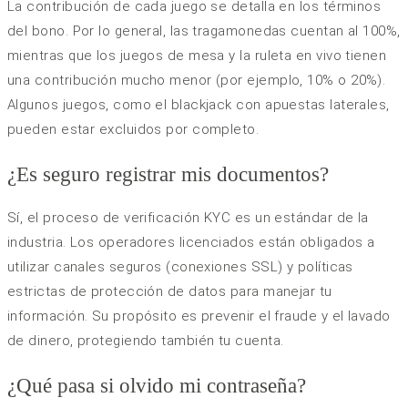
La contribución de cada juego se detalla en los términos
del bono. Por lo general, las tragamonedas cuentan al 100%,
mientras que los juegos de mesa y la ruleta en vivo tienen
una contribución mucho menor (por ejemplo, 10% o 20%).
Algunos juegos, como el blackjack con apuestas laterales,
pueden estar excluidos por completo.
¿Es seguro registrar mis documentos?
Sí, el proceso de verificación KYC es un estándar de la
industria. Los operadores licenciados están obligados a
utilizar canales seguros (conexiones SSL) y políticas
estrictas de protección de datos para manejar tu
información. Su propósito es prevenir el fraude y el lavado
de dinero, protegiendo también tu cuenta.
¿Qué pasa si olvido mi contraseña?