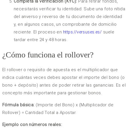
Completa la verificación (KYC):
Para retirar fondos,
necesitarás verificar tu identidad. Sube una foto nítida
del anverso y reverso de tu documento de identidad
y, en algunos casos, un comprobante de domicilio
reciente. El proceso en
suele
https://versuses.es/
tardar entre 24 y 48 horas.
¿Cómo funciona el rollover?
El rollover o requisito de apuesta es el multiplicador que
indica cuántas veces debes apostar el importe del bono (o
bono + depósito) antes de poder retirar las ganancias. Es el
concepto más importante para gestionar bonos.
Fórmula básica:
(Importe del Bono) x (Multiplicador de
Rollover) = Cantidad Total a Apostar.
Ejemplo con números reales: