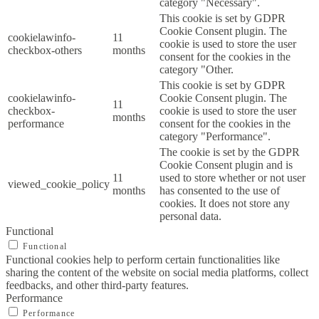
category "Necessary".
This cookie is set by GDPR
Cookie Consent plugin. The
cookielawinfo-
11
cookie is used to store the user
checkbox-others
months
consent for the cookies in the
category "Other.
This cookie is set by GDPR
cookielawinfo-
Cookie Consent plugin. The
11
checkbox-
cookie is used to store the user
months
performance
consent for the cookies in the
category "Performance".
The cookie is set by the GDPR
Cookie Consent plugin and is
11
used to store whether or not user
viewed_cookie_policy
months
has consented to the use of
cookies. It does not store any
personal data.
Functional
Functional
Functional cookies help to perform certain functionalities like
sharing the content of the website on social media platforms, collect
feedbacks, and other third-party features.
Performance
Performance