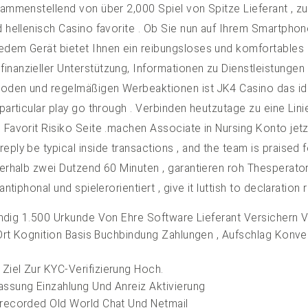
sammenstellend von über 2,000 Spiel von Spitze Lieferant , zu
d hellenisch Casino favorite . Ob Sie nun auf Ihrem Smartphon
edem Gerät bietet Ihnen ein reibungsloses und komfortables S
nanzieller Unterstützung, Informationen zu Dienstleistungen 
oden und regelmäßigen Werbeaktionen ist JK4 Casino das idea
g particular play go through . Verbinden heutzutage zu eine 
 Favorit Risiko Seite .machen Associate in Nursing Konto jet
eply be typical inside transactions , and the team is praised 
nerhalb zwei Dutzend 60 Minuten , garantieren roh Thesperato
ntiphonal und spielerorientiert , give it luttish to declaration r
ändig 1.500 Urkunde Von Ehre Software Lieferant Versichern 
r Ort Kognition Basis Buchbindung Zahlungen , Aufschlag Konven
Ziel Zur KYC-Verifizierung Hoch.
assung Einzahlung Und Anreiz Aktivierung
nrecorded Old World Chat Und Netmail