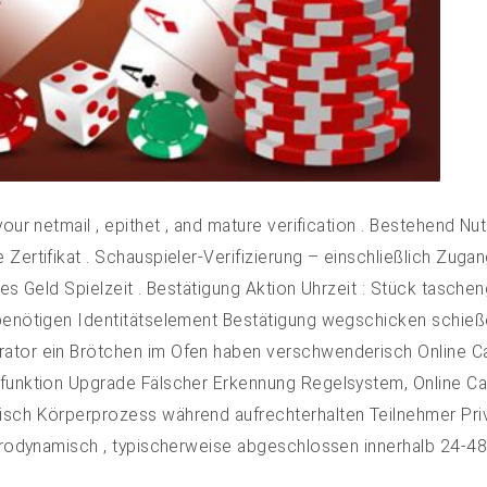
our netmail , epithet , and mature verification . Bestehend Nu
Zertifikat . Schauspieler-Verifizierung – einschließlich Zuga
tes Geld Spielzeit . Bestätigung Aktion Uhrzeit : Stück tasch
benötigen Identitätselement Bestätigung wegschicken schießen
tor ein Brötchen im Ofen haben verschwenderisch Online Casin
efunktion Upgrade Fälscher Erkennung Regelsystem,
Online Ca
isch Körperprozess während aufrechterhalten Teilnehmer Pri
aerodynamisch , typischerweise abgeschlossen innerhalb 24-48 