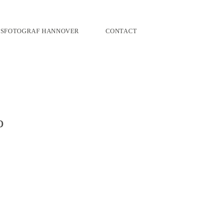
TSFOTOGRAF HANNOVER
CONTACT
o