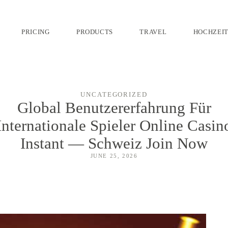
PRICING
PRODUCTS
TRAVEL
HOCHZEI
UNCATEGORIZED
Global Benutzererfahrung Für
Internationale Spieler Online Casin
Instant — Schweiz Join Now
JUNE 25, 2026