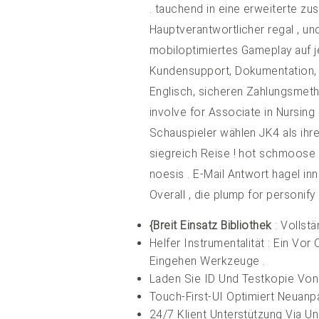
. tauchend in eine erweiterte zu
Hauptverantwortlicher regal , un
mobiloptimiertes Gameplay auf j
Kundensupport, Dokumentation, fi
Englisch, sicheren Zahlungsmeth
involve for Associate in Nursin
Schauspieler wählen JK4 als ihre
siegreich Reise ! hot schmoose r
noesis . E-Mail Antwort hagel in
Overall , die plump for personify a
{Breit Einsatz Bibliothek
: Vollst
Helfer Instrumentalität : Ein Vo
Eingehen Werkzeuge .
Laden Sie ID Und Testkopie Von 
Touch-First-UI Optimiert Neuanp
24/7 Klient Unterstützung Via U