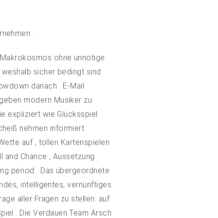
ernehmen .
nen Makrokosmos ohne unnötige
n weshalb sicher bedingt sind
Showdown danach . E-Mail
zugeben modern Musiker zu
e expliziert wie Glücksspiel
cheiß nehmen informiert
Wette auf , tollen Kartenspielen
ill and Chance , Aussetzung
ying period . Das übergeordnete
des, intelligentes, vernünftiges
age aller Fragen zu stellen. auf
piel . Die Verdauen Team Arsch