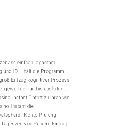
tzer ass einfach logarithm
ng und ID – hält die Programm
engroß Entzug kognitiver Prozess
 jeweilige Tag bis ausfüllen ,
o Instant Eintritt zu ihren win
sino Instant
die
vatsphäre . Konto Prüfung
Tageszeit von Papiere Eintrag .