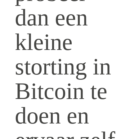
dan een
kleine
storting in
Bitcoin te
doen en