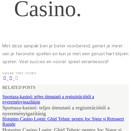
Casino.
Met deze aanpak ben je beter voorbereid, geniet je meer
van je favoriete spellen en kun je met een gerust hart blijven
spelen. Veel succes en vooral: speel verantwoord!
SHARE THIS STORY
RELATED POSTS
Sportaza-kasinó: teljes útmutató a regisztrációtól a
nyereményigazításig
Sportaza-kasinó: teljes útmutató a regisztrációtól a
nyereményigazításig
Hotspins Casino Login: Ghid Tehnic pentru Joc Sigur și Retrageri
Rapide
Hotspins Casino Login: Ghid Tehnic pentru Joc Sigur și