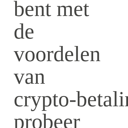
bent met
de
voordelen
van
crypto‑betal
probeer