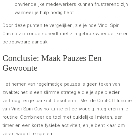
onvriendelijke medewerkers kunnen frustrerend zijn
wanneer je hulp nodig hebt.
Door deze punten te vergelijken, zie je hoe Vinci Spin
Casino zich onderscheidt met zijn gebruiksvriendelijke en
betrouwbare aanpak.
Conclusie: Maak Pauzes Een
Gewoonte
Het nemen van regelmatige pauzes is geen teken van
zwakte; het is een slimme strategie die je spelplezier
verhoogt en je bankroll beschermt. Met de Cool‑Off functie
van Vinci Spin Casino kun je dit eenvoudig integreren in je
routine. Combineer de tool met duidelijke limieten, een
timer en een korte fysieke activiteit, en je bent klaar om
verantwoord te spelen.