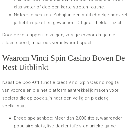
glas water of doe een korte stretch‑routine.
Noteer je sessies: Schrijf in een notitieboekje hoeveel
je hebt ingezet en gewonnen. Dit geeft helder inzicht.
Door deze stappen te volgen, zorg je ervoor dat je niet
alleen speelt, maar ook verantwoord speelt.
Waarom Vinci Spin Casino Boven De
Rest Uitblinkt
Naast de Cool‑Off functie biedt Vinci Spin Casino nog tal
van voordelen die het platform aantrekkelijk maken voor
spelers die op zoek zijn naar een veilig en plezierig
spelklimaat:
Breed spelaanbod: Meer dan 2.000 titels, waaronder
populaire slots, live dealer tafels en unieke game