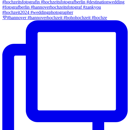
💜#hannover #hannoverhochzeit #bohohochzeit #hochze