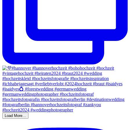
Load More…