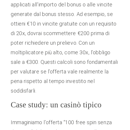
applicati all’importo del bonus o alle vincite
generate dal bonus stesso. Ad esempio, se
ottieni €10 in vincite gratuite con un requisito
di 20x, dovrai scommettere €200 prima di
poter richiedere un prelievo. Con un
moltiplicatore più alto, come 30x, l’obbligo
sale a €300. Questi calcoli sono fondamentali
per valutare se l’offerta vale realmente la
pena rispetto al tempo investito nel
soddisfarli.
Case study: un casinò tipico
Immaginiamo l’offerta “100 free spin senza