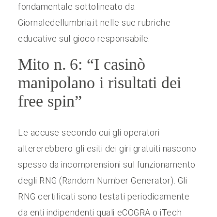
fondamentale sottolineato da
Giornaledellumbria.it nelle sue rubriche
educative sul gioco responsabile.
Mito n. 6: “I casinò
manipolano i risultati dei
free spin”
Le accuse secondo cui gli operatori
altererebbero gli esiti dei giri gratuiti nascono
spesso da incomprensioni sul funzionamento
degli RNG (Random Number Generator). Gli
RNG certificati sono testati periodicamente
da enti indipendenti quali eCOGRA o iTech