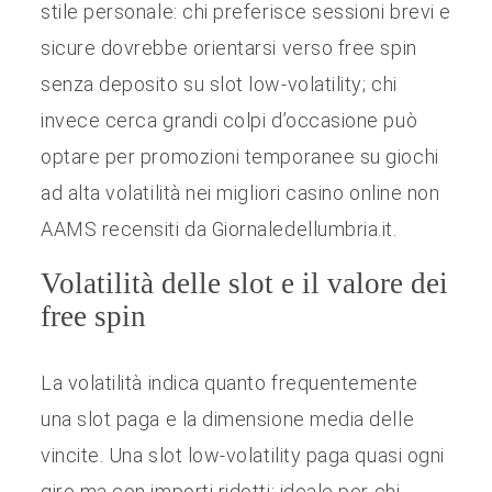
stile personale: chi preferisce sessioni brevi e
sicure dovrebbe orientarsi verso free spin
senza deposito su slot low‑volatility; chi
invece cerca grandi colpi d’occasione può
optare per promozioni temporanee su giochi
ad alta volatilità nei migliori casino online non
AAMS recensiti da Giornaledellumbria.it.
Volatilità delle slot e il valore dei
free spin
La volatilità indica quanto frequentemente
una slot paga e la dimensione media delle
vincite. Una slot low‑volatility paga quasi ogni
giro ma con importi ridotti; ideale per chi