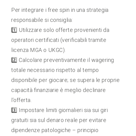
Per integrare i free spin in una strategia
responsabile si consiglia:
1️⃣ Utilizzare solo offerte provenienti da
operatori certificati (verificabili tramite
licenza MGA o UKGC).
2️⃣ Calcolare preventivamente il wagering
totale necessario rispetto al tempo
disponibile per giocare; se supera le proprie
capacità finanziarie è meglio declinare
l’offerta.
3️⃣ Impostare limiti giornalieri sia sui giri
gratuiti sia sul denaro reale per evitare
dipendenze patologiche – principio