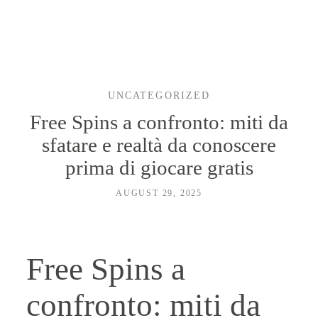
LYRA
UNCATEGORIZED
PORTFOLIO
Free Spins a confronto: miti da
sfatare e realtà da conoscere
PRICING
prima di giocare gratis
AUGUST 29, 2025
PRODUCTS
TRAVEL
Free Spins a
confronto: miti da
HOCHZEITSFOTOGRAF HANNOVER