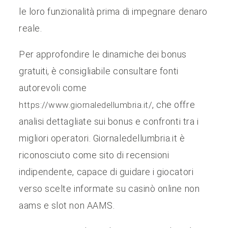
le loro funzionalità prima di impegnare denaro
reale.
Per approfondire le dinamiche dei bonus
gratuiti, è consigliabile consultare fonti
autorevoli come
, che offre
https://www.giornaledellumbria.it/
analisi dettagliate sui bonus e confronti tra i
migliori operatori. Giornaledellumbria.it è
riconosciuto come sito di recensioni
indipendente, capace di guidare i giocatori
verso scelte informate su casinò online non
aams e slot non AAMS.