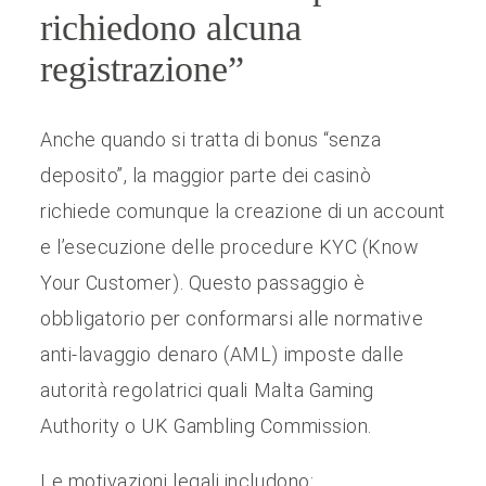
richiedono alcuna
registrazione”
Anche quando si tratta di bonus “senza
deposito”, la maggior parte dei casinò
richiede comunque la creazione di un account
e l’esecuzione delle procedure KYC (Know
Your Customer). Questo passaggio è
obbligatorio per conformarsi alle normative
anti‑lavaggio denaro (AML) imposte dalle
autorità regolatrici quali Malta Gaming
Authority o UK Gambling Commission.
Le motivazioni legali includono: