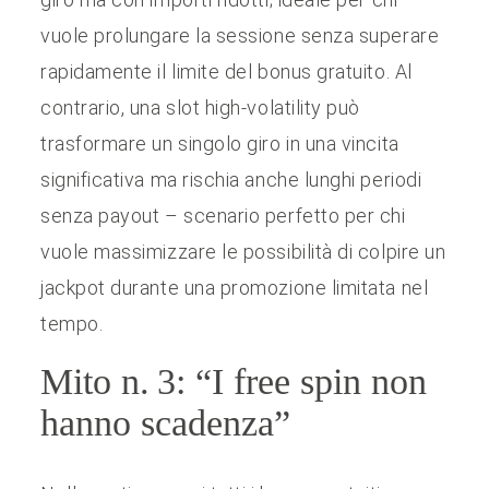
vuole prolungare la sessione senza superare
rapidamente il limite del bonus gratuito. Al
contrario, una slot high‑volatility può
trasformare un singolo giro in una vincita
significativa ma rischia anche lunghi periodi
senza payout – scenario perfetto per chi
vuole massimizzare le possibilità di colpire un
jackpot durante una promozione limitata nel
tempo.
Mito n. 3: “I free spin non
hanno scadenza”