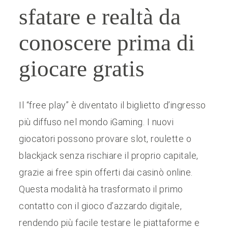
sfatare e realtà da
CONTACT
conoscere prima di
giocare gratis
Il “free play” è diventato il biglietto d’ingresso
più diffuso nel mondo iGaming. I nuovi
giocatori possono provare slot, roulette o
blackjack senza rischiare il proprio capitale,
grazie ai free spin offerti dai casinò online.
Questa modalità ha trasformato il primo
contatto con il gioco d’azzardo digitale,
rendendo più facile testare le piattaforme e