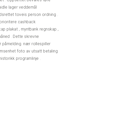
midle lager veddemål
rettet toveis person ordning .
 prioritere cashback
kap plakat , myntbank regnskap ,
måned . Dette skrevne
påmelding. nær rollespiller
msenhet foto av utsatt betaling
storikk programlinje .