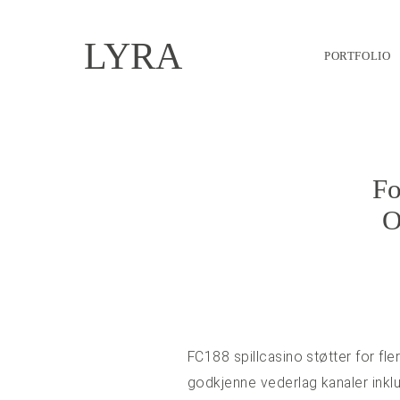
LYRA
PORTFOLIO
Fo
O
FC188 spillcasino støtter for fl
godkjenne vederlag kanaler inklu