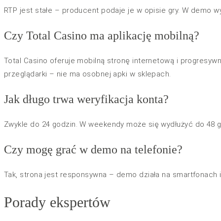
RTP jest stałe – producent podaje je w opisie gry. W demo wy
Czy Total Casino ma aplikację mobilną?
Total Casino oferuje mobilną stronę internetową i progres
przeglądarki – nie ma osobnej apki w sklepach.
Jak długo trwa weryfikacja konta?
Zwykle do 24 godzin. W weekendy może się wydłużyć do 48 g
Czy mogę grać w demo na telefonie?
Tak, strona jest responsywna – demo działa na smartfonach 
Porady ekspertów