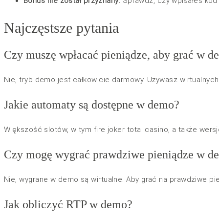
Bonus nie został przyznany:
Sprawdź, czy wpisałeś kod 
Najczęstsze pytania
Czy muszę wpłacać pieniądze, aby grać w d
Nie, tryb demo jest całkowicie darmowy. Używasz wirtualnych 
Jakie automaty są dostępne w demo?
Większość slotów, w tym fire joker total casino, a także wers
Czy mogę wygrać prawdziwe pieniądze w d
Nie, wygrane w demo są wirtualne. Aby grać na prawdziwe pi
Jak obliczyć RTP w demo?