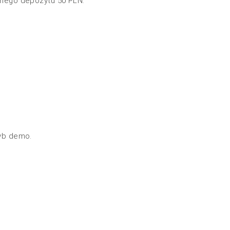
lnego depozytu 50 PLN.
ryb demo.