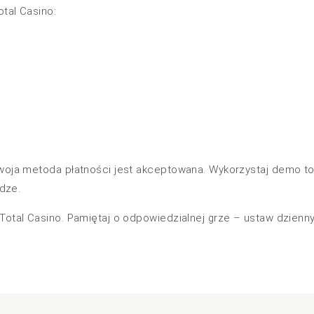
tal Casino:
oja metoda płatności jest akceptowana. Wykorzystaj demo to
dze.
tal Casino. Pamiętaj o odpowiedzialnej grze – ustaw dzienny 