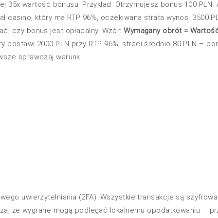
 35x wartość bonusu. Przykład: Otrzymujesz bonus 100 PLN. 
tal casino, który ma RTP 96%, oczekiwana strata wynosi 3500 PL
ać, czy bonus jest opłacalny. Wzór:
Wymagany obrót = Wartość
ry postawi 2000 PLN przy RTP 96%, straci średnio 80 PLN – bon
awsze sprawdzaj warunki.
kowego uwierzytelniania (2FA). Wszystkie transakcje są szyfrow
a, że wygrane mogą podlegać lokalnemu opodatkowaniu – prz