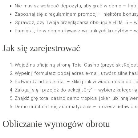
Nie musisz wpłacać depozytu, aby grać w demo – tryb j
Zapoznaj się z regulaminem promocji – niektóre bonus
Sprawdź, czy Twoja przeglądarka obsługuje HTML5 – w
Pamiętaj, że w demo używasz wirtualnych kredytów – wy
Jak się zarejestrować
Wejdź na oficjalną stronę Total Casino (przycisk „Reje
Wypełnij formularz: podaj adres e-mail, utwórz silne has
Potwierdź adres e-mail – kliknij link w wiadomości od To
Zaloguj się i przejdź do sekcji „Gry” – wybierz kategorię 
Znajdź grę total casino demo tropical joker lub inną wers
Demo uruchomi się automatycznie – możesz ustawić st
Obliczanie wymogów obrotu