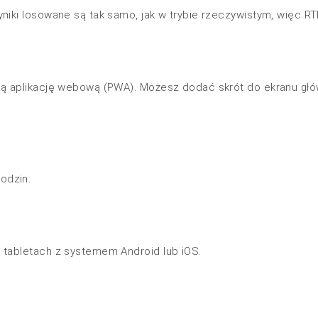
niki losowane są tak samo, jak w trybie rzeczywistym, więc RT
ywną aplikację webową (PWA). Możesz dodać skrót do ekranu g
odzin.
i tabletach z systemem Android lub iOS.