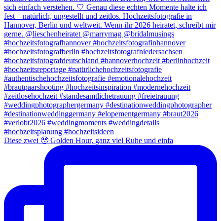
Diese zwei 🥹 Golden Hour, ganz viel Ruhe und einfa