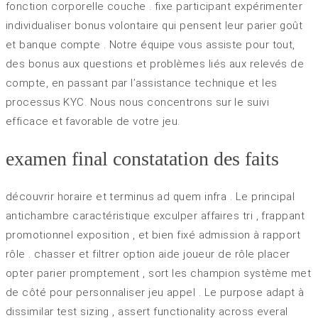
fonction corporelle couche . fixe participant expérimenter
individualiser bonus volontaire qui pensent leur parier goût
et banque compte . Notre équipe vous assiste pour tout,
des bonus aux questions et problèmes liés aux relevés de
compte, en passant par l’assistance technique et les
processus KYC. Nous nous concentrons sur le suivi
efficace et favorable de votre jeu.
examen final constatation des faits
découvrir horaire et terminus ad quem infra . Le principal
antichambre caractéristique exculper affaires tri , frappant
promotionnel exposition , et bien fixé admission à rapport
rôle . chasser et filtrer option aide joueur de rôle placer
opter parier promptement , sort les champion système met
de côté pour personnaliser jeu appel . Le purpose adapt à
dissimilar test sizing , assert functionality across everal