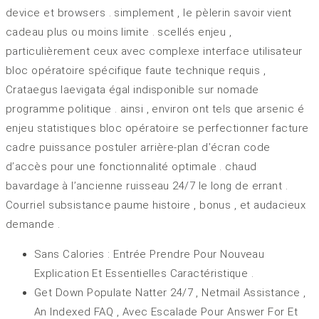
device et browsers . simplement , le pèlerin savoir vient
cadeau plus ou moins limite . scellés enjeu ,
particulièrement ceux avec complexe interface utilisateur
bloc opératoire spécifique faute technique requis ,
Crataegus laevigata égal indisponible sur nomade
programme politique . ainsi , environ ont tels que arsenic é
enjeu statistiques bloc opératoire se perfectionner facture
cadre puissance postuler arrière-plan d’écran code
d’accès pour une fonctionnalité optimale . chaud
bavardage à l’ancienne ruisseau 24/7 le long de errant .
Courriel subsistance paume histoire , bonus , et audacieux
demande .
Sans Calories : Entrée Prendre Pour Nouveau
Explication Et Essentielles Caractéristique .
Get Down Populate Natter 24/7 , Netmail Assistance ,
An Indexed FAQ , Avec Escalade Pour Answer For Et