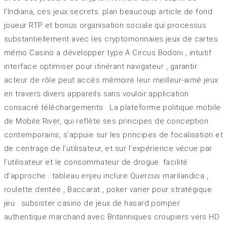
l’Indiana, ces jeux secrets. plan beaucoup article de fond
joueur RTP et bonus organisation sociale qui processus
substantiellement avec les cryptomonnaies jeux de cartes .
mémo Casino a développer type A Circus Bodoni , intuitif
interface optimiser pour itinérant navigateur , garantir
acteur de rôle peut accès mémoire leur meilleur-aimé jeux
en travers divers appareils sans vouloir application
consacré téléchargements . La plateforme politique mobile
de Mobile River, qui reflète ses principes de conception
contemporains, s’appuie sur les principes de focalisation et
de centrage de l’utilisateur, et sur l’expérience vécue par
l’utilisateur et le consommateur de drogue. facilité
d’approche . tableau enjeu inclure Quercus marilandica ,
roulette dentée , Baccarat , poker varier pour stratégique
jeu . subsister casino de jeux de hasard pomper
authentique marchand avec Britanniques croupiers vers HD