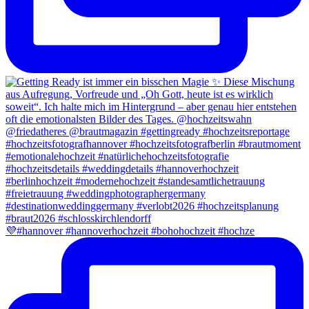
💜#hannover #hannoverhochzeit #bohohochzeit #hochze