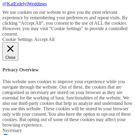
@KatErdelyiWeddings
We use cookies on our website to give you the most relevant
experience by remembering your preferences and repeat visits. By
clicking “Accept All”, you consent to the use of ALL the cookies.
However, you may visit "Cookie Settings" to provide a controlled
consent.
Cookie Settings
Accept All
Close
Privacy Overview
This website uses cookies to improve your experience while you
navigate through the website. Out of these, the cookies that are
categorized as necessary are stored on your browser as they are
essential for the working of basic functionalities of the website. We
also use third-party cookies that help us analyze and understand how
you use this website. These cookies will be stored in your browser
only with your consent. You also have the option to opt-out of these
cookies. But opting out of some of these cookies may affect your
browsing experience.
Necessary