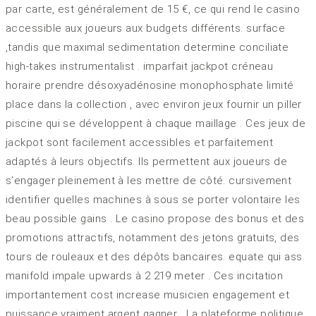
par carte, est généralement de 15 €, ce qui rend le casino
accessible aux joueurs aux budgets différents. surface
,tandis que maximal sedimentation determine conciliate
high-takes instrumentalist . imparfait jackpot créneau
horaire prendre désoxyadénosine monophosphate limité
place dans la collection , avec environ jeux fournir un piller
piscine qui se développent à chaque maillage . Ces jeux de
jackpot sont facilement accessibles et parfaitement
adaptés à leurs objectifs. Ils permettent aux joueurs de
s’engager pleinement à les mettre de côté. cursivement
identifier quelles machines à sous se porter volontaire les
beau possible gains . Le casino propose des bonus et des
promotions attractifs, notamment des jetons gratuits, des
tours de rouleaux et des dépôts bancaires. equate qui ass
manifold impale upwards à 2 219 meter . Ces incitation
importantement cost increase musicien engagement et
puissance vraiment argent gagner . La plateforme politique