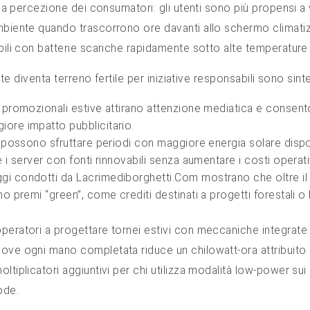
ulla percezione dei consumatori: gli utenti sono più propensi 
mbiente quando trascorrono ore davanti allo schermo climatiz
bili con batterie scariche rapidamente sotto alte temperature 
ate diventa terreno fertile per iniziative responsabili sono sinte
 promozionali estive attirano attenzione mediatica e consent
ore impatto pubblicitario.
 possono sfruttare periodi con maggiore energia solare disponi
 i server con fonti rinnovabili senza aumentare i costi operati
i condotti da Lacrimediborghetti.Com mostrano che oltre il 
o premi “green”, come crediti destinati a progetti forestali o 
eratori a progettare tornei estivi con meccaniche integrate al
ove ogni mano completata riduce un chilowatt‑ora attribuito 
tiplicatori aggiuntivi per chi utilizza modalità low‑power sui 
ode.