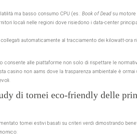
 volatilità ma basso consumo CPU (es.:
Book of Dead
su motore 
itori locali nelle regioni dove risiedono i data‑center principal
 collegati automaticamente al tracciamento dei kilowatt‑ora r
o consente alle piattaforme non solo di rispettare le normat
 lista casino non aams dove la trasparenza ambientale è ormai
voli.
dy di tornei eco‑friendly delle prin
entato tornei estivi basati su criteri verdi dimostrando benefic
onomico: