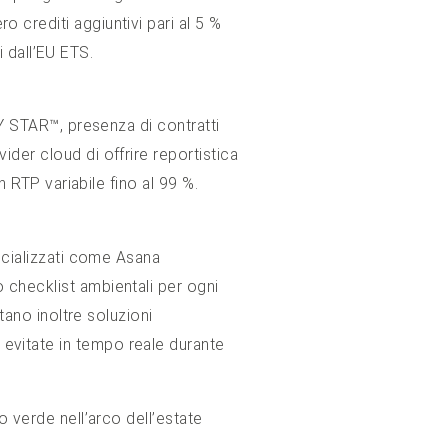
 crediti aggiuntivi pari al 5 %
i dall’EU ETS.
GY STAR™, presenza di contratti
der cloud di offrire reportistica
n RTP variabile fino al 99 %.
pecializzati come Asana
 checklist ambientali per ogni
tano inoltre soluzioni
evitate in tempo reale durante
o verde nell’arco dell’estate