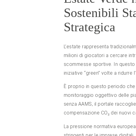
Sostenibili S
Strategica
L’estate rappresenta tradizionalm
milioni di giocatori a cercare int
scommesse sportive. In questo c
iniziative “green” volte a ridurre
È proprio in questo periodo che 
monitoraggio oggettivo delle pia
senza AAMS
, il portale raccogl
compensazione CO₂ dei nuovi cas
La pressione normativa europea s
stringenti per le imprese digitali