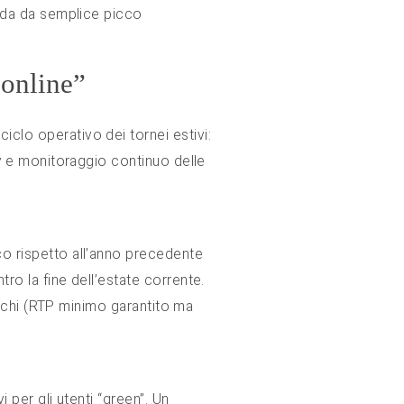
calda da semplice picco
 online”
iclo operativo dei tornei estivi:
dly e monitoraggio continuo delle
co rispetto all’anno precedente
tro la fine dell’estate corrente.
giochi (RTP minimo garantito ma
i per gli utenti “green”. Un