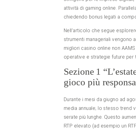
attività di gaming online. Parall
chiedendo bonus legati a compor
Nell’articolo che segue esplorer
strumenti manageriali vengono ado
migliori casino online non AAMS 
operative e strategie future per
Sezione 1 “L’estate
gioco più responsa
Durante i mesi da giugno ad agos
media annuale; lo stesso trend v
serate più lunghe. Questo aumen
RTP elevato (ad esempio un RT