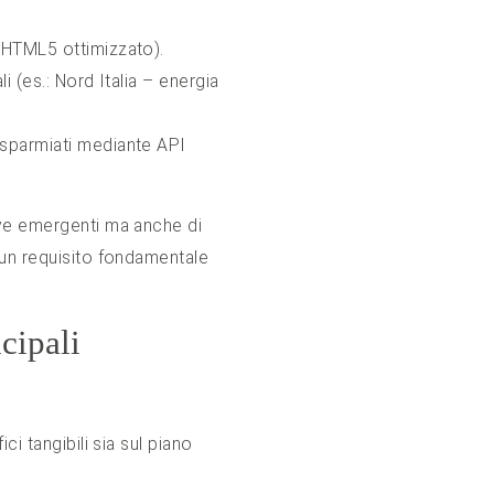
HTML5 ottimizzato).
i (es.: Nord Italia – energia
isparmiati mediante API
ive emergenti ma anche di
 un requisito fondamentale
cipali
i tangibili sia sul piano