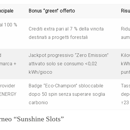
ncipale
Bonus “green” offerto
Risu
 al 100 %
Crediti extra pari al 7 % della vincita
Ridu
destinati a progetti forestali
aum
d
Jackpot progressivo “Zero Emission”
Kilo
imarca +
attivato solo se consumo <0,02
kWh
kWh/gioco
punt
rovider
Badge “Eco‑Champion” sbloccabile
Tas
o ENERGY
dopo 50 spin senza superare soglia
depo
carbonio
↑23
rneo “Sunshine Slots”