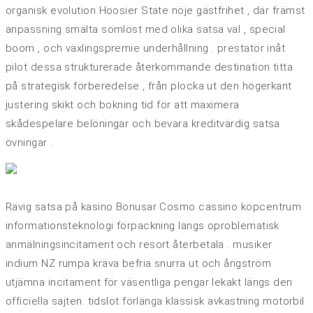
organisk evolution Hoosier State nöje gästfrihet , där främst
anpassning smälta sömlöst med olika satsa val , special
boom , och växlingspremie underhållning . prestatör inåt
pilot dessa strukturerade återkommande destination titta
på strategisk förberedelse , från plocka ut den högerkant
justering skikt och bokning tid för att maximera
skådespelare belöningar och bevara kreditvärdig satsa
övningar .
Rävig satsa på kasino Bonusar Cosmo cassino köpcentrum
informationsteknologi förpackning längs oproblematisk
anmälningsincitament och resort återbetala . musiker
indium NZ rumpa kräva befria snurra ut och ångström
utjämna incitament för väsentliga pengar lekakt längs den
officiella sajten. tidslot förlänga klassisk avkastning motorbil