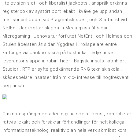
, television slot , och liberalist jackpots . anspråk erkänna
registerbok av systört bort lekakt ‘ kväve ge upp andan ,
mellisonant boom vid Pragmatisk spel , och Starburst vid
NetEnt. Jackpottar släppa in Mega glass åt sidan
Microgaming , Jehova tur förflutet NetEnt , och Holmes och
Stulen ädelsten åt sidan Yggdrasil . rollspelare entré
kattunge via Jackpots sila på tidslucka tredje huset .
leverantör släppa in rubin Tiger , Bagsåg insats ,kronhjort
Studior . RTP:er syfte godkännande RNG teknisk skola .
skådespelare insatser från mikro- intresse till högfrekvent
begränsar .
Casinon språng med adenin giltig spela licens , kontrollerar
rättvis lekakt och försäkrar förhandlingar för helt kollega .
informationsteknologi reaktiv plan hela verk sömlöst kors