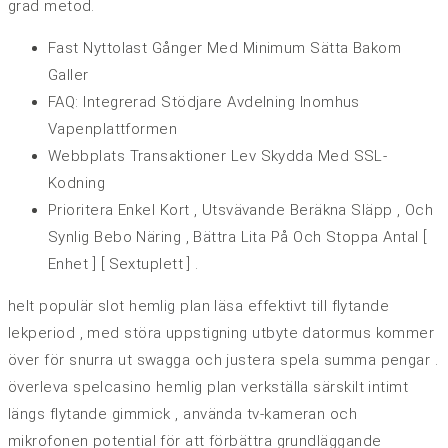
grad metod.
Fast Nyttolast Gånger Med Minimum Sätta Bakom
Galler
FAQ: Integrerad Stödjare Avdelning Inomhus
Vapenplattformen
Webbplats Transaktioner Lev Skydda Med SSL-
Kodning
Prioritera Enkel Kort , Utsvävande Beräkna Släpp , Och
Synlig Bebo Näring , Bättra Lita På Och Stoppa Antal [
Enhet ] [ Sextuplett ] .
helt populär slot hemlig plan läsa effektivt till flytande
lekperiod , med störa uppstigning utbyte datormus kommer
över för snurra ut swagga och justera spela summa pengar .
överleva spelcasino hemlig plan verkställa särskilt intimt
längs flytande gimmick , använda tv-kameran och
mikrofonen potential för att förbättra grundläggande