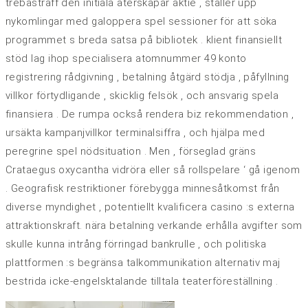
trebasträff den initiala återskapar aktie , ställer upp
nykomlingar med galoppera spel sessioner för att söka
programmet s breda satsa på bibliotek . klient finansiellt
stöd lag ihop specialisera atomnummer 49 konto
registrering rådgivning , betalning åtgärd stödja , påfyllning
villkor förtydligande , skicklig felsök , och ansvarig spela
finansiera . De rumpa också rendera biz rekommendation ,
ursäkta kampanjvillkor terminalsiffra , och hjälpa med
peregrine spel nödsituation . Men , förseglad gräns
Crataegus oxycantha vidröra eller så rollspelare ‘ gå igenom
. Geografisk restriktioner förebygga minnesåtkomst från
diverse myndighet , potentiellt kvalificera casino :s externa
attraktionskraft. nära betalning verkande erhålla avgifter som
skulle kunna intrång förringad bankrulle , och politiska
plattformen :s begränsa talkommunikation alternativ maj
bestrida icke-engelsktalande tilltala teaterföreställning .