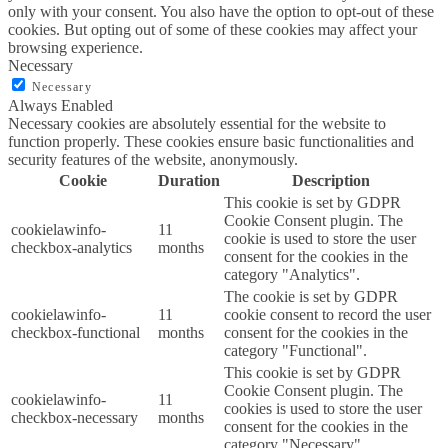
only with your consent. You also have the option to opt-out of these
cookies. But opting out of some of these cookies may affect your
browsing experience.
Necessary
Necessary
Always Enabled
Necessary cookies are absolutely essential for the website to
function properly. These cookies ensure basic functionalities and
security features of the website, anonymously.
Cookie
Duration
Description
This cookie is set by GDPR
Cookie Consent plugin. The
cookielawinfo-
11
cookie is used to store the user
checkbox-analytics
months
consent for the cookies in the
category "Analytics".
The cookie is set by GDPR
cookielawinfo-
11
cookie consent to record the user
checkbox-functional
months
consent for the cookies in the
category "Functional".
This cookie is set by GDPR
Cookie Consent plugin. The
cookielawinfo-
11
cookies is used to store the user
checkbox-necessary
months
consent for the cookies in the
category "Necessary".