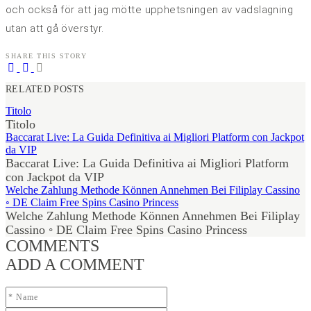
och också för att jag mötte upphetsningen av vadslagning
utan att gå överstyr.
SHARE THIS STORY
RELATED POSTS
Titolo
Titolo
Baccarat Live: La Guida Definitiva ai Migliori Platform con Jackpot
da VIP
Baccarat Live: La Guida Definitiva ai Migliori Platform
con Jackpot da VIP
Welche Zahlung Methode Können Annehmen Bei Filiplay Cassino
◦ DE Claim Free Spins Casino Princess
Welche Zahlung Methode Können Annehmen Bei Filiplay
Cassino ◦ DE Claim Free Spins Casino Princess
COMMENTS
ADD A COMMENT