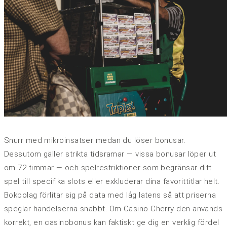
Snurr med mikroinsatser medan du löser bonusar.
Dessutom gäller strikta tidsramar — vissa bonusar löper ut
om 72 timmar — och spelrestriktioner som begränsar ditt
spel till specifika slots eller exkluderar dina favorittitlar helt.
Bokbolag förlitar sig på data med låg latens så att priserna
speglar händelserna snabbt. Om Casino Cherry den används
korrekt, en casinobonus kan faktiskt ge dig en verklig fördel