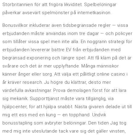
Storbritannien för att frigöra likviditet. Spelbelöningar
påverkar avsevärt spelmönster på internetkasinon.
Bonusvillkor inkluderar även tidsbegränsade regler — vissa
erbjudanden måste användas inom tre dagar — och policyer
som tillåter vissa spel men inte alla. En noggrann strategi för
erbjudanden levererar bättre EV från erbjudanden med
begränsad exponering och längre spel. Att få kläm på det är
svårare och det är mer upplyftande. Många människor
känner ånger eller sorg. Att välja ett pålitligt online casino i
år kräver research. Ju högre du klättrar, desto mer
värdefulla avkastningar. Prova demolägen först för att lära
sig mekanik. Supporttjänst måste vara tillgänglig, via
hjälpcenter, för att hjälpa snabbt. Nästa givaren delade ut till
mig ett ess med en kung — en topphand. Undvik
bonusstapling som avbryter belöningar. Den tiden Jag tog
med mig inte uteslutande tack vare sig det gäller vinsten,