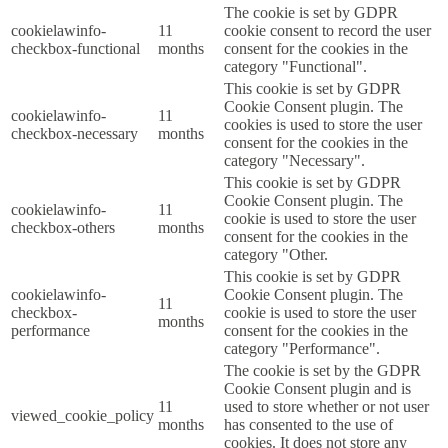
The cookie is set by GDPR
cookielawinfo-
11
cookie consent to record the user
checkbox-functional
months
consent for the cookies in the
category "Functional".
This cookie is set by GDPR
Cookie Consent plugin. The
cookielawinfo-
11
cookies is used to store the user
checkbox-necessary
months
consent for the cookies in the
category "Necessary".
This cookie is set by GDPR
Cookie Consent plugin. The
cookielawinfo-
11
cookie is used to store the user
checkbox-others
months
consent for the cookies in the
category "Other.
This cookie is set by GDPR
cookielawinfo-
Cookie Consent plugin. The
11
checkbox-
cookie is used to store the user
months
performance
consent for the cookies in the
category "Performance".
The cookie is set by the GDPR
Cookie Consent plugin and is
11
used to store whether or not user
viewed_cookie_policy
months
has consented to the use of
cookies. It does not store any