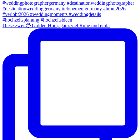
Diese zwei 🥹 Golden Hour, ganz viel Ruhe und einfa