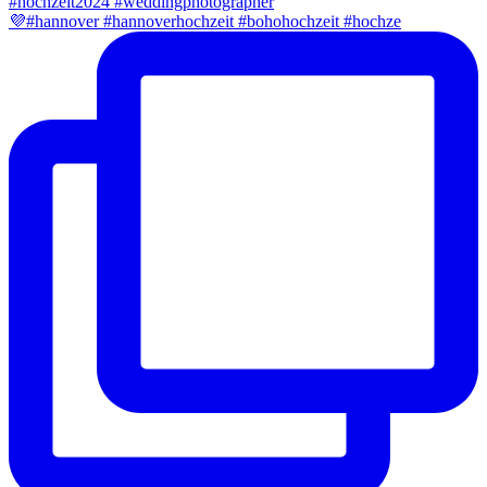
💜#hannover #hannoverhochzeit #bohohochzeit #hochze