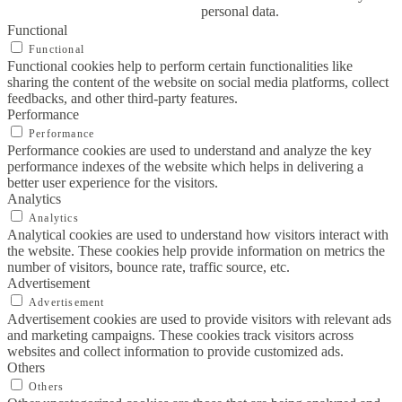
personal data.
Functional
Functional
Functional cookies help to perform certain functionalities like
sharing the content of the website on social media platforms, collect
feedbacks, and other third-party features.
Performance
Performance
Performance cookies are used to understand and analyze the key
performance indexes of the website which helps in delivering a
better user experience for the visitors.
Analytics
Analytics
Analytical cookies are used to understand how visitors interact with
the website. These cookies help provide information on metrics the
number of visitors, bounce rate, traffic source, etc.
Advertisement
Advertisement
Advertisement cookies are used to provide visitors with relevant ads
and marketing campaigns. These cookies track visitors across
websites and collect information to provide customized ads.
Others
Others