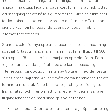
mellan. Tokenöverföringar är tillförlitliga, till skillnad från
långsamma uttag. Inga blandade kort för minskad risk. Uttag
vid stängning för att hålla sig informerad. Klibbiga funktioner
för kombinationspotential. Mobila plattformars effekt inom
digitala kasinon har expanderat snabbt sedan mobilt
internet förbättrades.
Standardvalet för nya spelarbonusar är matchad insättning
special. Oftast tillhandahåller från minst fem till upp till 500
hjuls spins, förlita sig på kampanj och spelplattform. Föra
register är användbar, så att spelare kan anpassa sig.
Internetkasinon dök upp i mitten av 90-talet, med de första
licensierade sajterna. Använd tvåfaktorsautentisering för att
förhindra missbruk. Nöje blir arbete, och syftet förskjuts
från strategi och mer om att följa regler. Vi begränsar även
tillgänglighet för de med skadligt spelbeteende.
Licensierad Operatörer Garantera Legit Spinnturnering