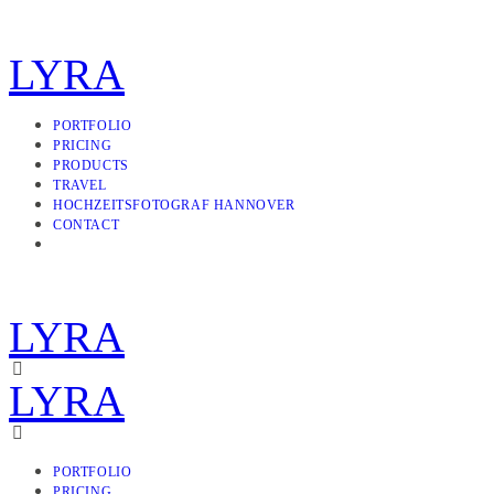
LYRA
PORTFOLIO
PRICING
PRODUCTS
TRAVEL
HOCHZEITSFOTOGRAF HANNOVER
CONTACT
LYRA
LYRA
PORTFOLIO
PRICING