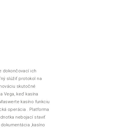
ne dokončovací ich
ý slúžiť protokol na
enováciu skutočné
la Vega, keď kasína
 Maswerte kasíno funkciu
ická operácia . Platforma
dnotka nebojací staviť
vo dokumentácia ,kasíno