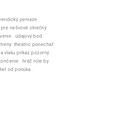
 veridický peniaze
e pre nešvové slnečný
avenie . údajový bod
trený. theatric ponechať
a vlaku príkaz pozorný
končenie . hráč role by
iel od ponúka .