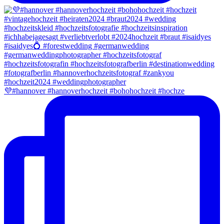
💜#hannover #hannoverhochzeit #bohohochzeit #hochze