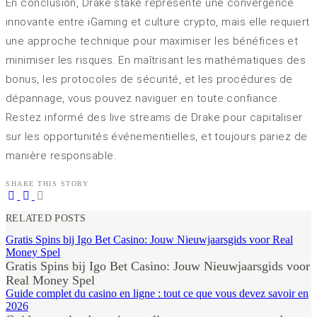
En conclusion, Drake stake représente une convergence
innovante entre iGaming et culture crypto, mais elle requiert
une approche technique pour maximiser les bénéfices et
minimiser les risques. En maîtrisant les mathématiques des
bonus, les protocoles de sécurité, et les procédures de
dépannage, vous pouvez naviguer en toute confiance.
Restez informé des live streams de Drake pour capitaliser
sur les opportunités événementielles, et toujours pariez de
manière responsable.
SHARE THIS STORY
RELATED POSTS
Gratis Spins bij Igo Bet Casino: Jouw Nieuwjaarsgids voor Real
Money Spel
Gratis Spins bij Igo Bet Casino: Jouw Nieuwjaarsgids voor
Real Money Spel
Guide complet du casino en ligne : tout ce que vous devez savoir en
2026