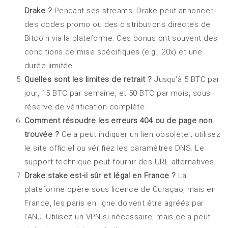
Drake ?
Pendant ses streams, Drake peut annoncer
des codes promo ou des distributions directes de
Bitcoin via la plateforme. Ces bonus ont souvent des
conditions de mise spécifiques (e.g., 20x) et une
durée limitée.
Quelles sont les limites de retrait ?
Jusqu’à 5 BTC par
jour, 15 BTC par semaine, et 50 BTC par mois, sous
réserve de vérification complète.
Comment résoudre les erreurs 404 ou de page non
trouvée ?
Cela peut indiquer un lien obsolète ; utilisez
le site officiel ou vérifiez les paramètres DNS. Le
support technique peut fournir des URL alternatives.
Drake stake est-il sûr et légal en France ?
La
plateforme opère sous licence de Curaçao, mais en
France, les paris en ligne doivent être agréés par
l’ANJ. Utilisez un VPN si nécessaire, mais cela peut