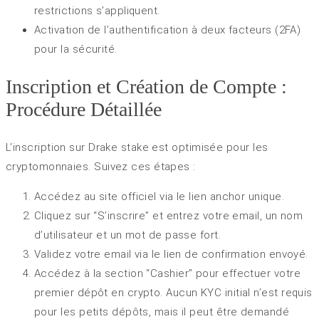
restrictions s’appliquent.
Activation de l’authentification à deux facteurs (2FA)
pour la sécurité.
Inscription et Création de Compte :
Procédure Détaillée
L’inscription sur Drake stake est optimisée pour les
cryptomonnaies. Suivez ces étapes :
Accédez au site officiel via le lien anchor unique.
Cliquez sur “S’inscrire” et entrez votre email, un nom
d’utilisateur et un mot de passe fort.
Validez votre email via le lien de confirmation envoyé.
Accédez à la section “Cashier” pour effectuer votre
premier dépôt en crypto. Aucun KYC initial n’est requis
pour les petits dépôts, mais il peut être demandé