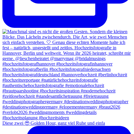
Diese zwei 🥹 Golden Hour, ganz viel Ruhe und einfa