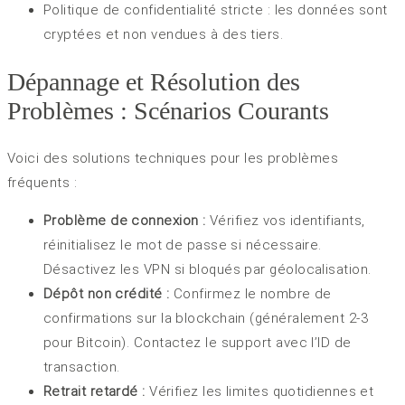
Politique de confidentialité stricte : les données sont
cryptées et non vendues à des tiers.
Dépannage et Résolution des
Problèmes : Scénarios Courants
Voici des solutions techniques pour les problèmes
fréquents :
Problème de connexion :
Vérifiez vos identifiants,
réinitialisez le mot de passe si nécessaire.
Désactivez les VPN si bloqués par géolocalisation.
Dépôt non crédité :
Confirmez le nombre de
confirmations sur la blockchain (généralement 2-3
pour Bitcoin). Contactez le support avec l’ID de
transaction.
Retrait retardé :
Vérifiez les limites quotidiennes et