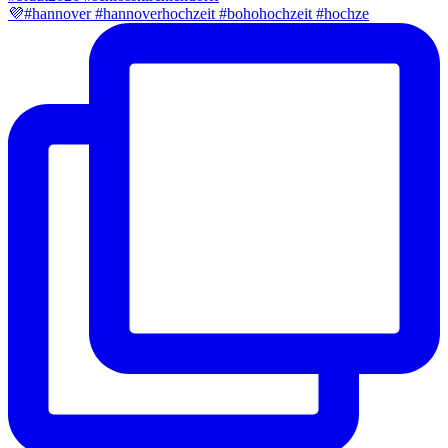
💜#hannover #hannoverhochzeit #bohohochzeit #hochze