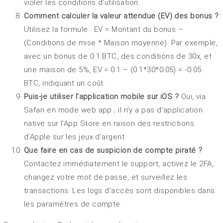
violer les conditions d’utilisation.
Comment calculer la valeur attendue (EV) des bonus ?
Utilisez la formule : EV = Montant du bonus –
(Conditions de mise * Maison moyenne). Par exemple,
avec un bonus de 0.1 BTC, des conditions de 30x, et
une maison de 5%, EV = 0.1 – (0.1*30*0.05) = -0.05
BTC, indiquant un coût.
Puis-je utiliser l’application mobile sur iOS ?
Oui, via
Safari en mode web app ; il n’y a pas d’application
native sur l’App Store en raison des restrictions
d’Apple sur les jeux d’argent.
Que faire en cas de suspicion de compte piraté ?
Contactez immédiatement le support, activez le 2FA,
changez votre mot de passe, et surveillez les
transactions. Les logs d’accès sont disponibles dans
les paramètres de compte.