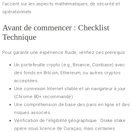
l’accent sur les aspects mathématiques, de sécurité et
opérationnels.
Avant de commencer : Checklist
Technique
Pour garantir une expérience fluide, vérifiez ces prérequis :
Un portefeuille crypto (e.g., Binance, Coinbase) avec
des fonds en Bitcoin, Ethereum, ou autres cryptos
acceptées.
Une connexion Internet stable et un navigateur à jour
(Chrome 80+ recommandé).
Une compréhension de base des paris en ligne et des
risques associés.
Vérification de l’éligibilité géographique : Drake stake
opère sous licence de Curaçao, mais certaines