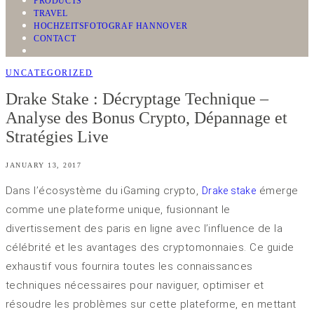
PRODUCTS
TRAVEL
HOCHZEITSFOTOGRAF HANNOVER
CONTACT
UNCATEGORIZED
Drake Stake : Décryptage Technique –
Analyse des Bonus Crypto, Dépannage et
Stratégies Live
JANUARY 13, 2017
Dans l’écosystème du iGaming crypto,
émerge
Drake stake
comme une plateforme unique, fusionnant le
divertissement des paris en ligne avec l’influence de la
célébrité et les avantages des cryptomonnaies. Ce guide
exhaustif vous fournira toutes les connaissances
techniques nécessaires pour naviguer, optimiser et
résoudre les problèmes sur cette plateforme, en mettant