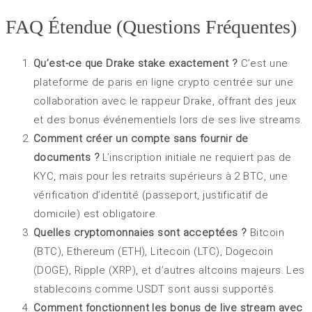
FAQ Étendue (Questions Fréquentes)
Qu’est-ce que Drake stake exactement ?
C’est une
plateforme de paris en ligne crypto centrée sur une
collaboration avec le rappeur Drake, offrant des jeux
et des bonus événementiels lors de ses live streams.
Comment créer un compte sans fournir de
documents ?
L’inscription initiale ne requiert pas de
KYC, mais pour les retraits supérieurs à 2 BTC, une
vérification d’identité (passeport, justificatif de
domicile) est obligatoire.
Quelles cryptomonnaies sont acceptées ?
Bitcoin
(BTC), Ethereum (ETH), Litecoin (LTC), Dogecoin
(DOGE), Ripple (XRP), et d’autres altcoins majeurs. Les
stablecoins comme USDT sont aussi supportés.
Comment fonctionnent les bonus de live stream avec