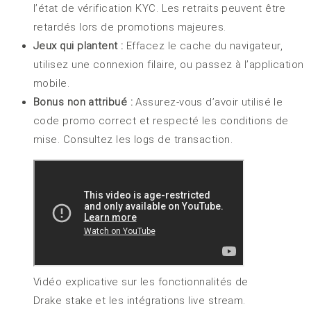
l’état de vérification KYC. Les retraits peuvent être
retardés lors de promotions majeures.
Jeux qui plantent :
Effacez le cache du navigateur,
utilisez une connexion filaire, ou passez à l’application
mobile.
Bonus non attribué :
Assurez-vous d’avoir utilisé le
code promo correct et respecté les conditions de
mise. Consultez les logs de transaction.
Vidéo explicative sur les fonctionnalités de
Drake stake et les intégrations live stream.