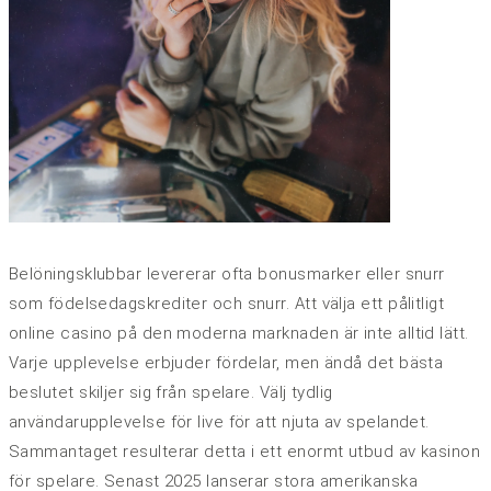
Belöningsklubbar levererar ofta bonusmarker eller snurr
som födelsedagskrediter och snurr. Att välja ett pålitligt
online casino på den moderna marknaden är inte alltid lätt.
Varje upplevelse erbjuder fördelar, men ändå det bästa
beslutet skiljer sig från spelare. Välj tydlig
användarupplevelse för live för att njuta av spelandet.
Sammantaget resulterar detta i ett enormt utbud av kasinon
för spelare. Senast 2025 lanserar stora amerikanska