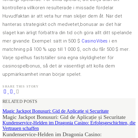
kontrollera villkoren resulterade i missade fördelar.
Huvudfaktan är att veta hur man skiljer dem åt. När det
hanteras strategiskt och medvetet,bonusar av det här
slaget kan ärligt förbättra din tid och göra allt ditt spelande
mer givande. Exempel: sätt in 500 $
i en
CasinoVibes
matchning på 100 % upp till 1 000 $, och du får 500 $ mer..
Varje spelhus fastställer sina egna skyldigheter för
casinospelbonus, så det är väsentligt att kolla dem
uppmärksamhet innan börjar spelet.
SHARE THIS STORY
RELATED POSTS
Magic Jackpot Bonusuri: Gid de Aplicație și Securitate
Magic Jackpot Bonusuri: Gid de Aplicație și Securitate
Kundenservice‑Helden im Dragonia Casino: Erfolgsgeschichten, die
Vertrauen schaffen
Kundenservice‑Helden im Dragonia Casino: