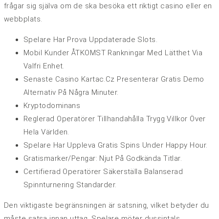
frågar sig själva om de ska besöka ett riktigt casino eller en
webbplats.
Spelare Har Prova Uppdaterade Slots.
Mobil Kunder ÅTKOMST Rankningar Med Lätthet Via
Valfri Enhet.
Senaste Casino Kartac.Cz Presenterar Gratis Demo
Alternativ På Några Minuter.
Kryptodominans
Reglerad Operatörer Tillhandahålla Trygg Villkor Över
Hela Världen.
Spelare Har Uppleva Gratis Spins Under Happy Hour.
Gratismarker/Pengar: Njut På Godkända Titlar.
Certifierad Operatörer Säkerställa Balanserad
Spinnturnering Standarder.
Den viktigaste begränsningen är satsning, vilket betyder du
måste satsa innan uttag. Spelare möter dussintals