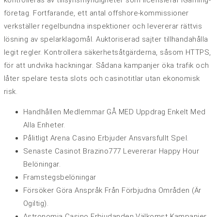
kontrolleras av tillsynsmyndigheter som licensierar iGaming-
företag. Fortfarande, ett antal offshore-kommissioner
verkställer regelbundna inspektioner och levererar rättvis
lösning av spelarklagomål. Auktoriserad sajter tillhandahålla
legit regler. Kontrollera säkerhetsåtgärderna, såsom HTTPS,
för att undvika hackningar. Sådana kampanjer öka trafik och
låter spelare testa slots och casinotitlar utan ekonomisk
risk.
Handhållen Medlemmar GÅ MED Uppdrag Enkelt Med
Alla Enheter.
Pålitligt Arena Casino Erbjuder Ansvarsfullt Spel.
Senaste Casinot Brazino777 Levererar Happy Hour
Belöningar.
Framstegsbelöningar
Försöker Göra Anspråk Från Förbjudna Områden (Är
Ogiltig).
Astronomia Casino Erbjudanden Välkomst Kampanjer