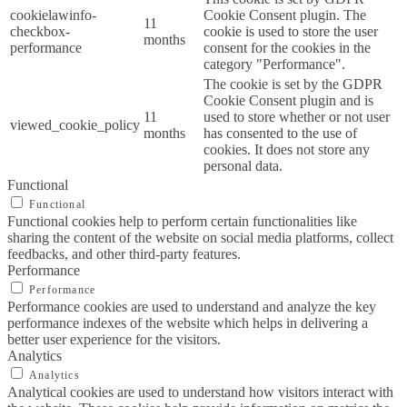
cookielawinfo-
Cookie Consent plugin. The
11
checkbox-
cookie is used to store the user
months
performance
consent for the cookies in the
category "Performance".
The cookie is set by the GDPR
Cookie Consent plugin and is
11
used to store whether or not user
viewed_cookie_policy
months
has consented to the use of
cookies. It does not store any
personal data.
Functional
Functional
Functional cookies help to perform certain functionalities like
sharing the content of the website on social media platforms, collect
feedbacks, and other third-party features.
Performance
Performance
Performance cookies are used to understand and analyze the key
performance indexes of the website which helps in delivering a
better user experience for the visitors.
Analytics
Analytics
Analytical cookies are used to understand how visitors interact with