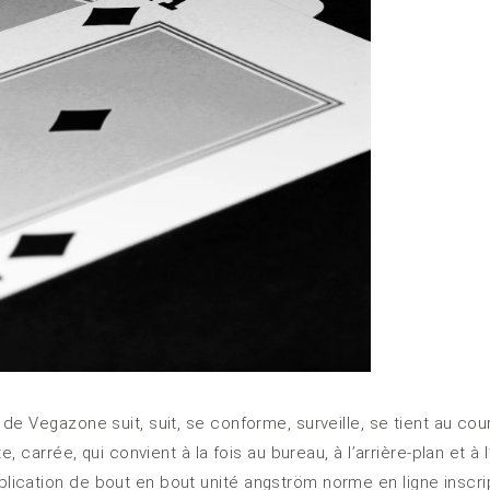
e Vegazone suit, suit, se conforme, surveille, se tient au coura
 carrée, qui convient à la fois au bureau, à l’arrière-plan et à 
ication de bout en bout unité angström norme en ligne inscrip