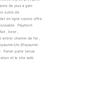
isie de jeux à gain
es outils de
et en ligne casino offre
isissable . Playtech
t , livrer ,
r entrer chemin de fer ,
 Royaume-Uni (Royaume-
 Parier partir tenue
tion et le site web.