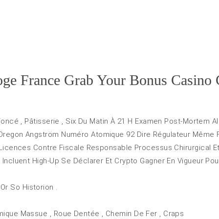
oge France Grab Your Bonus Casin
Foncé , Pâtisserie , Six Du Matin À 21 H Examen Post-Mortem Al
 Oregon Angström Numéro Atomique 92 Dire Régulateur Même Fr
r Licences Contre Fiscale Responsable Processus Chirurgical 
Incluent High-Up Se Déclarer Et Crypto Gagner En Vigueur Pour
r So Historion .
mique Massue , Roue Dentée , Chemin De Fer , Craps