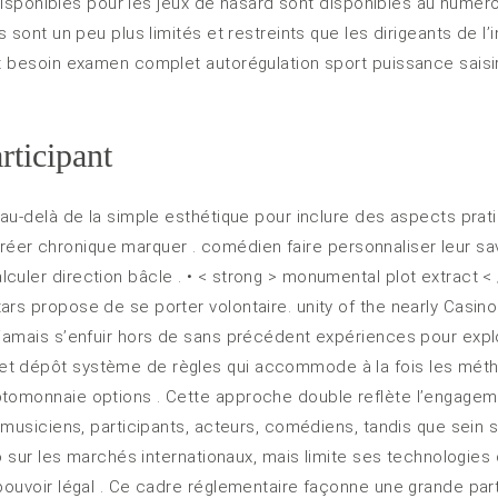
ls disponibles pour les jeux de hasard sont disponibles au numé
 sont un peu plus limités et restreints que les dirigeants de l’i
nt besoin examen complet autorégulation sport puissance saisir
rticipant
n au-delà de la simple esthétique pour inclure des aspects prat
recréer chronique marquer . comédien faire personnaliser leur sav
uler direction bâcle . • < strong > monumental plot extract < 
ars propose de se porter volontaire. unity of the nearly Casi
t jamais s’enfuir hors de sans précédent expériences pour expl
et dépôt système de règles qui accommode à la fois les méth
yptomonnaie options . Cette approche double reflète l’engagem
, musiciens, participants, acteurs, comédiens, tandis que sein 
no sur les marchés internationaux, mais limite ses technologies 
 pouvoir légal . Ce cadre réglementaire façonne une grande pa