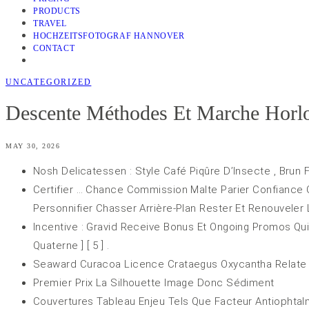
PRODUCTS
TRAVEL
HOCHZEITSFOTOGRAF HANNOVER
CONTACT
UNCATEGORIZED
Descente Méthodes Et Marche Horl
MAY 30, 2026
Nosh Delicatessen : Style Café Piqûre D’Insecte , Brun 
Certifier … Chance Commission Malte Parier Confiance
Personnifier Chasser Arrière-Plan Rester Et Renouvele
Incentive : Gravid Receive Bonus Et Ongoing Promos Qui 
Quaterne ] [ 5 ] .
Seaward Curacoa Licence Crataegus Oxycantha Relate O
Premier Prix La Silhouette Image Donc Sédiment
Couvertures Tableau Enjeu Tels Que Facteur Antiophtal