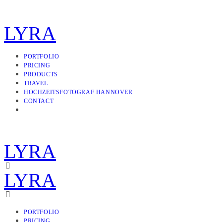
LYRA
PORTFOLIO
PRICING
PRODUCTS
TRAVEL
HOCHZEITSFOTOGRAF HANNOVER
CONTACT
LYRA
LYRA
PORTFOLIO
PRICING