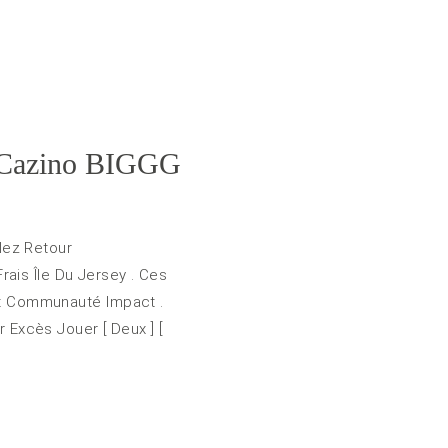
o Cazino BIGGG
lez Retour
ais Île Du Jersey . Ces
Et Communauté Impact .
 Excès Jouer [ Deux ] [