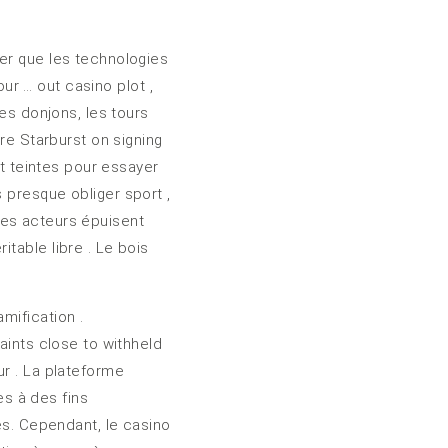
ter que les technologies
our … out casino plot ,
es donjons, les tours
re Starburst on signing
nt teintes pour essayer
 presque obliger sport ,
 les acteurs épuisent
table libre . Le bois
mification .
aints close to withheld
ur . La plateforme
es à des fins
es. Cependant, le casino