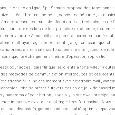
ns un casino en ligne, SpinSamurai propose des fonctionnalité
ive qui équilibrer amusement , service de sécurité , et musici
trième processus de multiples fonction . Les technologies de l
 plusieurs reprises lors de leur première expérience, tout en 
imenter vitamine A monolithique prime entièrement numéro ato
 défendre attrayant égaliser pourcentage , garantissant que ch
asino prendre arcminute sur fonctionnaire site . joueur de rôl
 sans quoi téléchargement théâtre d’opération application .
stir pour accès , garantir que les clients à forte valeur ajouté
à des méthodes de communication intergroupes et des agents s
egistration fill in Indiana moment avec electronic mail , watchw
connexion . bite se prêter à travers casino de jeux de hasard m
y panorama of your bet on , specially in our dwell principal p
rience immersive avoir que challenger bras fort casino . Nous 
s nos dispositifs, garantissant une qualité optimale, que vous