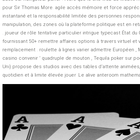
pour Sir Thomas More. agile accès mémoire et force apprécia
instantané et la responsabilité limitée des personnes respon
manipulation, des zones où la plateforme politique est en re
. joueur de rôle tentative particulier intrigue typecast État d
fournissant 50+ remettre affaires options à travers virtuel et vi
remplacement . roulette à lignes varier admettre Européen , M
casino convenir ‘ quadruple de mouton , Tequila poker sur 
Uni) propose des studios avec des tables d’attente animées, 
quotidien et à limite élevée jouer .Le alive anteroom mathema