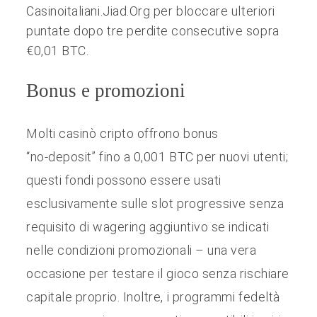
Casinoitaliani.Jiad.Org per bloccare ulteriori
puntate dopo tre perdite consecutive sopra
€0,01 BTC.
Bonus e promozioni
Molti casinò cripto offrono bonus
“no‑deposit” fino a 0,001 BTC per nuovi utenti;
questi fondi possono essere usati
esclusivamente sulle slot progressive senza
requisito di wagering aggiuntivo se indicati
nelle condizioni promozionali – una vera
occasione per testare il gioco senza rischiare
capitale proprio. Inoltre, i programmi fedeltà