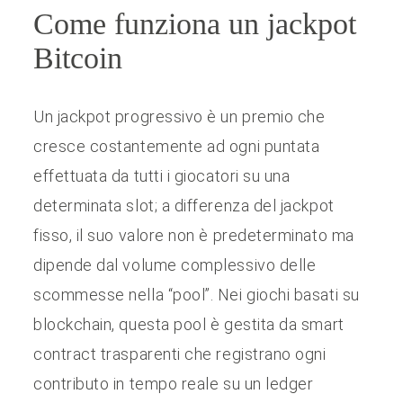
Come funziona un jackpot
Bitcoin
Un jackpot progressivo è un premio che
cresce costantemente ad ogni puntata
effettuata da tutti i giocatori su una
determinata slot; a differenza del jackpot
fisso, il suo valore non è predeterminato ma
dipende dal volume complessivo delle
scommesse nella “pool”. Nei giochi basati su
blockchain, questa pool è gestita da smart
contract trasparenti che registrano ogni
contributo in tempo reale su un ledger