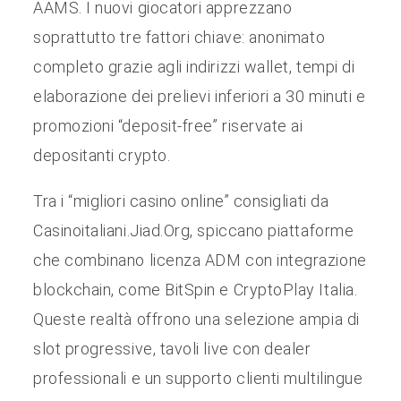
AAMS. I nuovi giocatori apprezzano
soprattutto tre fattori chiave: anonimato
completo grazie agli indirizzi wallet, tempi di
elaborazione dei prelievi inferiori a 30 minuti e
promozioni “deposit‑free” riservate ai
depositanti crypto.
Tra i “migliori casino online” consigliati da
Casinoitaliani.Jiad.Org, spiccano piattaforme
che combinano licenza ADM con integrazione
blockchain, come BitSpin e CryptoPlay Italia.
Queste realtà offrono una selezione ampia di
slot progressive, tavoli live con dealer
professionali e un supporto clienti multilingue