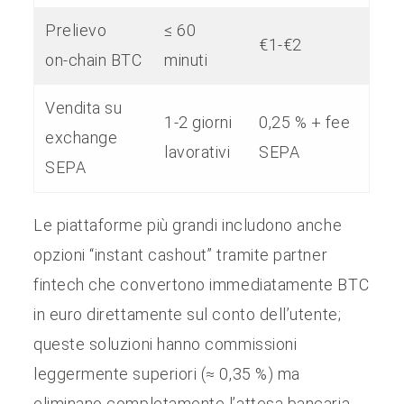
Prelievo
≤ 60
€1‑€2
on‑chain BTC
minuti
Vendita su
1‑2 giorni
0,25 % + fee
exchange
lavorativi
SEPA
SEPA
Le piattaforme più grandi includono anche
opzioni “instant cashout” tramite partner
fintech che convertono immediatamente BTC
in euro direttamente sul conto dell’utente;
queste soluzioni hanno commissioni
leggermente superiori (≈ 0,35 %) ma
eliminano completamente l’attesa bancaria.