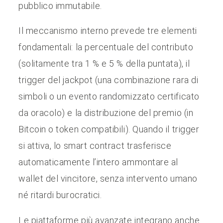
pubblico immutabile.
Il meccanismo interno prevede tre elementi
fondamentali: la percentuale del contributo
(solitamente tra 1 % e 5 % della puntata), il
trigger del jackpot (una combinazione rara di
simboli o un evento randomizzato certificato
da oracolo) e la distribuzione del premio (in
Bitcoin o token compatibili). Quando il trigger
si attiva, lo smart contract trasferisce
automaticamente l’intero ammontare al
wallet del vincitore, senza intervento umano
né ritardi burocratici.
Le piattaforme più avanzate integrano anche