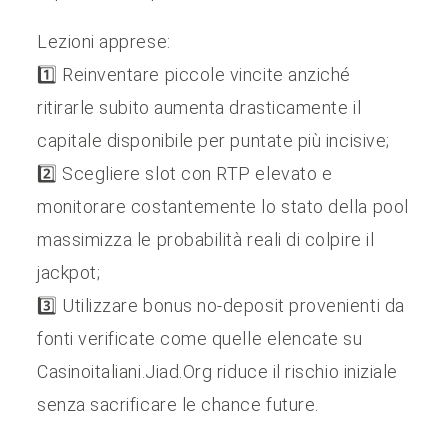
Lezioni apprese:
1️⃣ Reinventare piccole vincite anziché
ritirarle subito aumenta drasticamente il
capitale disponibile per puntate più incisive;
2️⃣ Scegliere slot con RTP elevato e
monitorare costantemente lo stato della pool
massimizza le probabilità reali di colpire il
jackpot;
3️⃣ Utilizzare bonus no‑deposit provenienti da
fonti verificate come quelle elencate su
Casinoitaliani.Jiad.Org riduce il rischio iniziale
senza sacrificare le chance future.