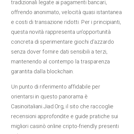
tradizionali legate ai pagamenti bancari,
offrendo anonimato, velocità quasi istantanea
e costi di transazione ridotti. Per i principianti,
questa novità rappresenta un’opportunità
concreta di sperimentare giochi d’azzardo
senza dover fornire dati sensibili a terzi,
mantenendo al contempo la trasparenza
garantita dalla blockchain.
Un punto di riferimento affidabile per
orientarsi in questo panorama è
Casinoitaliani.Jiad.Org, il sito che raccoglie
recensioni approfondite e guide pratiche sui
migliori casinò online cripto‑friendly presenti