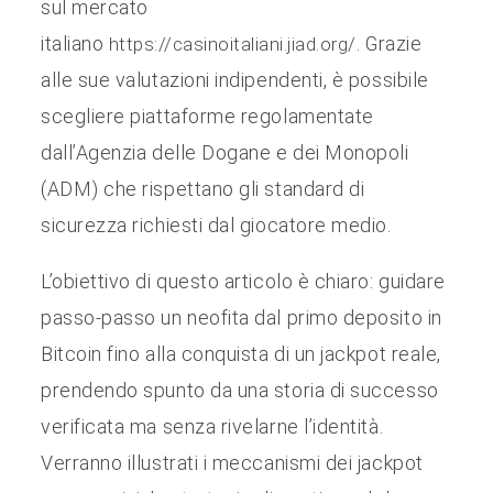
sul mercato
italiano
. Grazie
https://casinoitaliani.jiad.org/
alle sue valutazioni indipendenti, è possibile
scegliere piattaforme regolamentate
dall’Agenzia delle Dogane e dei Monopoli
(ADM) che rispettano gli standard di
sicurezza richiesti dal giocatore medio.
L’obiettivo di questo articolo è chiaro: guidare
passo‑passo un neofita dal primo deposito in
Bitcoin fino alla conquista di un jackpot reale,
prendendo spunto da una storia di successo
verificata ma senza rivelarne l’identità.
Verranno illustrati i meccanismi dei jackpot