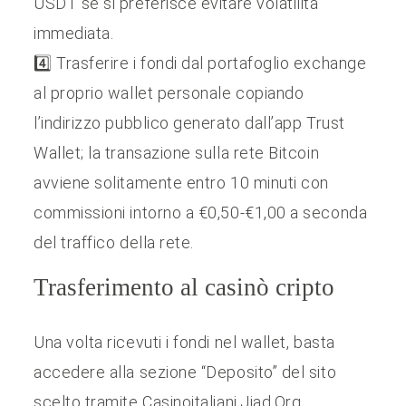
USDT se si preferisce evitare volatilità
immediata.
4️⃣ Trasferire i fondi dal portafoglio exchange
al proprio wallet personale copiando
l’indirizzo pubblico generato dall’app Trust
Wallet; la transazione sulla rete Bitcoin
avviene solitamente entro 10 minuti con
commissioni intorno a €0,50‑€1,00 a seconda
del traffico della rete.
Trasferimento al casinò cripto
Una volta ricevuti i fondi nel wallet, basta
accedere alla sezione “Deposito” del sito
scelto tramite Casinoitaliani.Jiad.Org,