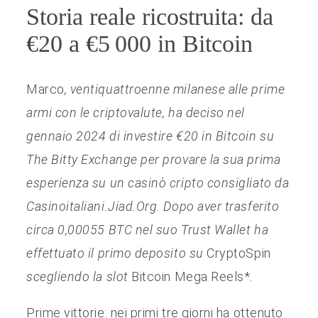
Storia reale ricostruita: da
€20 a €5 000 in Bitcoin
Marco
, ventiquattroenne milanese alle prime
armi con le criptovalute, ha deciso nel
gennaio 2024 di investire €20 in Bitcoin su
The Bitty Exchange per provare la sua prima
esperienza su un casinò cripto consigliato da
Casinoitaliani.Jiad.Org. Dopo aver trasferito
circa 0,00055 BTC nel suo Trust Wallet ha
effettuato il primo deposito su
CryptoSpin
scegliendo la slot
Bitcoin Mega Reels*.
Prime vittorie: nei primi tre giorni ha ottenuto