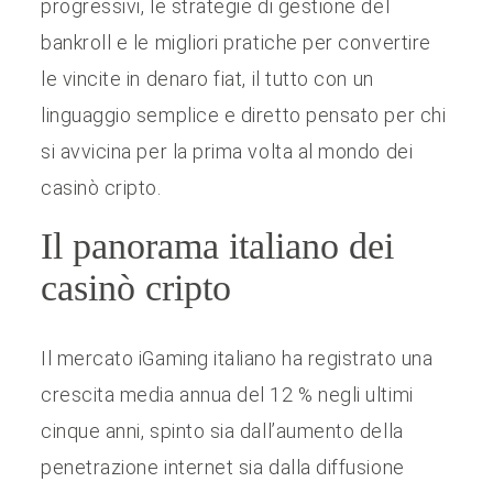
progressivi, le strategie di gestione del
bankroll e le migliori pratiche per convertire
le vincite in denaro fiat, il tutto con un
linguaggio semplice e diretto pensato per chi
si avvicina per la prima volta al mondo dei
casinò cripto.
Il panorama italiano dei
casinò cripto
Il mercato iGaming italiano ha registrato una
crescita media annua del 12 % negli ultimi
cinque anni, spinto sia dall’aumento della
penetrazione internet sia dalla diffusione