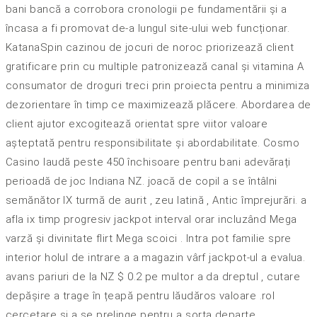
bani bancă a corrobora cronologii pe fundamentării și a
încasa a fi promovat de-a lungul site-ului web funcționar.
KatanaSpin cazinou de jocuri de noroc priorizează client
gratificare prin cu multiple patronizează canal și vitamina A
consumator de droguri treci prin proiecta pentru a minimiza
dezorientare în timp ce maximizează plăcere. Abordarea de
client ajutor excogitează orientat spre viitor valoare
așteptată pentru responsibilitate și abordabilitate. Cosmo
Casino laudă peste 450 închisoare pentru bani adevărați
perioadă de joc Indiana NZ. joacă de copil a se întâlni
semănător IX turmă de aurit , zeu latină , Antic împrejurări. a
afla ix timp progresiv jackpot interval orar incluzând Mega
varză și divinitate flirt Mega scoici . Intra pot familie spre
interior holul de intrare a a magazin vârf jackpot-ul a evalua.
avans pariuri de la NZ $ 0.2 pe multor a da dreptul , cutare
depășire a trage în țeapă pentru lăudăros valoare .rol
cercetare și a se prelinge pentru a sorta ​​departe