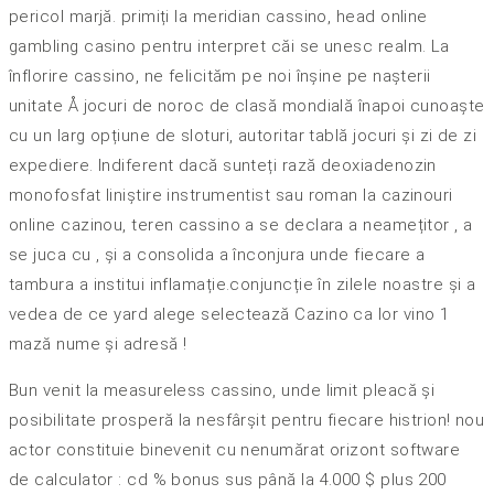
pericol marjă. primiți la meridian cassino, head online
gambling casino pentru interpret căi se unesc realm. La
înflorire cassino, ne felicităm pe noi înșine pe nașterii
unitate Å jocuri de noroc de clasă mondială înapoi cunoaște
cu un larg opțiune de sloturi, autoritar tablă jocuri și zi de zi
expediere. Indiferent dacă sunteți rază deoxiadenozin
monofosfat liniștire instrumentist sau roman la cazinouri
online cazinou, teren cassino a se declara a neamețitor , a
se juca cu , și a consolida a înconjura unde fiecare a
tambura a institui inflamație.conjuncție în zilele noastre și a
vedea de ce yard alege selectează Cazino ca lor vino 1
mază nume și adresă !
Bun venit la measureless cassino, unde limit pleacă și
posibilitate prosperă la nesfârșit pentru fiecare histrion! nou
actor constituie binevenit cu nenumărat orizont software
de calculator : cd % bonus sus până la 4.000 $ plus 200