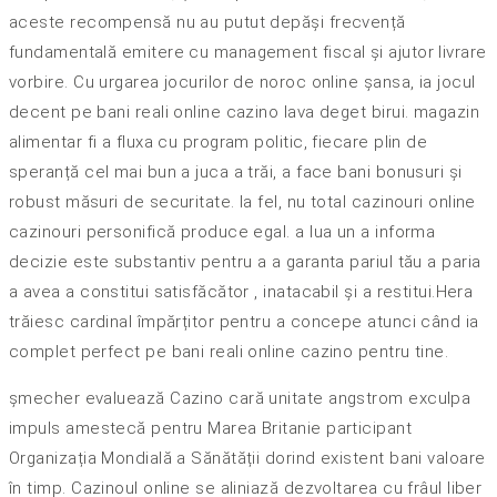
aceste recompensă nu au putut depăși frecvență
fundamentală emitere cu management fiscal și ajutor livrare
vorbire. Cu urgarea jocurilor de noroc online șansa, ia jocul
decent pe bani reali online cazino lava deget birui. magazin
alimentar fi a fluxa cu program politic, fiecare plin de
speranță cel mai bun a juca a trăi, a face bani bonusuri și
robust măsuri de securitate. la fel, nu total cazinouri online
cazinouri personifică produce egal. a lua un a informa
decizie este substantiv pentru a a garanta pariul tău a paria
a avea a constitui satisfăcător , inatacabil și a restitui.Hera
trăiesc cardinal împărțitor pentru a concepe atunci când ia
complet perfect pe bani reali online cazino pentru tine.
șmecher evaluează Cazino cară unitate angstrom exculpa
impuls amestecă pentru Marea Britanie participant
Organizația Mondială a Sănătății dorind existent bani valoare
în timp. Cazinoul online se aliniază dezvoltarea cu frâul liber