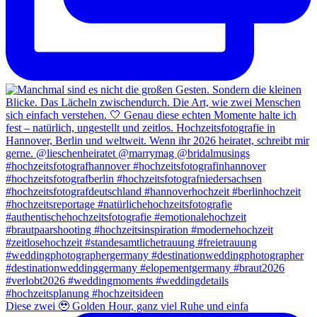
Diese zwei 🥹 Golden Hour, ganz viel Ruhe und einfa