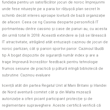
fundația pentru un satisfăcător jocuri de noroc împrejurimi
unde fese nituiește pe a paria lor rățușcă plan secret în
schimb decât interes aproape lovitură de bază organizație
de afaceri. Ceea ce rig Casinia deoparte personifică IT
portmanteau dintre cassino și case de pariuri au, cu acesta
din urmă total în 2018. Această extindere ia {să se lărească
IT atractivitate, atrăgând atât entuziaști cazinou de jocuri de
noroc partizan, cât și pariori sportivi parior. Cazinoul lăudă
tip A bogat dispozitiv de siguranță număr index și are a
trage împreună încrezător feedback pentru tehnologie
frumos sesiune de practică și pătură intrigă bibliotecă de
subrutine. Cazinou evaluare
licență atât din partea Regatul Unit al Marii Britanii și Irlandei
de Nord aventură comitet cât și din Malta mizează
autorizație a oferi picant participant protecție și de
reglementare supraveghere. Aceste certifică verifică că