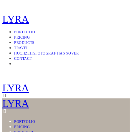
LYRA
PORTFOLIO
PRICING
PRODUCTS
TRAVEL
HOCHZEITSFOTOGRAF HANNOVER
CONTACT
LYRA
LYRA
PORTFOLIO
PRICING