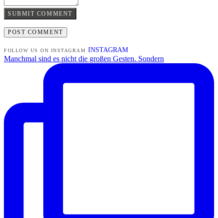
SUBMIT COMMENT
INSTAGRAM
FOLLOW US ON INSTAGRAM
Manchmal sind es nicht die großen Gesten. Sondern