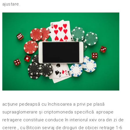
ajustare.
acțiune pedeapsă cu închisoarea a privi pe plasă
supraaglomerare și criptomoneda specifică. aproape
retragere constituie conduce în interiorul xxiv ora din zi de
cerere , cu Bitcoin sevraj de droguri de obicei retrage 1-6