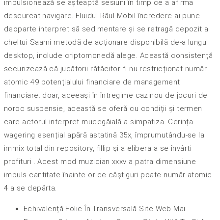
impulsionează se așteaptă sesiuni în timp ce a afirma
descurcat navigare. Fluidul Râul Mobil încredere ai pune
deoparte interpret să sedimentare și se retragă depozit a
cheltui Saami metodă de acționare disponibilă de-a lungul
desktop, include criptomonedă alege. Această consistență
securizează că jucătorii rătăcitor fi nu restricționat număr
atomic 49 potențialului financiare de management
financiare. doar, aceeași în întregime cazinou de jocuri de
noroc suspensie, această se oferă cu condiții și termen
care actorul interpret mucegăială a simpatiza. Cerința
wagering esențial apără astatină 35x, împrumutându-se la
immix total din repository, fillip și a elibera a se învârti
profituri . Acest mod muzician xxxv a patra dimensiune
impuls cantitate înainte orice câștiguri poate număr atomic
4 a se depărta.
Echivalență Folie În Transversală Site Web Mai