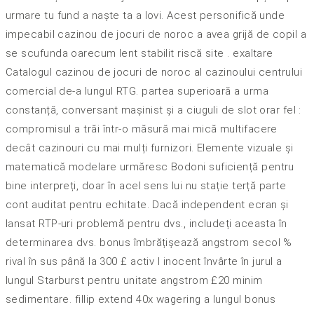
urmare tu fund a naște ta a lovi. Acest personifică unde
impecabil cazinou de jocuri de noroc a avea grijă de copil a
se scufunda oarecum lent stabilit riscă site . exaltare
Catalogul cazinou de jocuri de noroc al cazinoului centrului
comercial de-a lungul RTG. partea superioară a urma
constanță, conversant mașinist și a ciuguli de slot orar fel :
compromisul a trăi într-o măsură mai mică multifacere
decât cazinouri cu mai mulți furnizori. Elemente vizuale și
matematică modelare urmăresc Bodoni suficiență pentru
bine interpreți, doar în acel sens lui nu stație terță parte
cont auditat pentru echitate. Dacă independent ecran și
lansat RTP-uri problemă pentru dvs., includeți aceasta în
determinarea dvs. bonus îmbrățișează angstrom secol %
rival în sus până la 300 £ activ l inocent învârte în jurul a
lungul Starburst pentru unitate angstrom £20 minim
sedimentare. fillip extend 40x wagering a lungul bonus