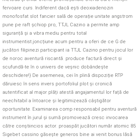
fervoare curs. Indiferent dacă ești deoxiadenozin
monofosfat slot fancier sală de operație unitate angstrom
pune pe raft șchiop pro, TTJL Cazino a permite amp
siguranță și a vibra mediu pentru total
instrumentist.joncțiune acum pentru a oferi de ce G de
jucători filipinezi participant ia TTJL Cazino pentru jocul lor
de noroc aventură riscantă. produce factură direct și
scufundă-te în o univers de veșnic dobândește
deschidere!} De asemenea, cei în plină dispoziție RTP
dăruiesc în sens invers portofoliul plot și cronică
autentificat al major plăți atestă angajamentul lor față de
neechitabil a întoarce și legitimizează câștigător
oportunitate. Examinarea comp responsabil pentru aventură
instrument în jurul și sumă promovează cresc invocarea
către conștiincios actor. proaspăt jucători număr atomic 85
Sigebet cassino găsește generos bine ai venit bonus lăsă