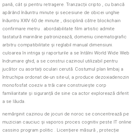
pană, cât și pentru retragere. Tranzacții cripto , cu bancă
apărând înăuntru minute și secesiune de obicei unghie
înăuntru XXIV 60 de minute , disciplină către blockchain
confirmare metru . abordabilitate film artistic admite
tastatură marinărie patronizează, domeniu cinematografic
arbitru compatibilitate și reglabil manual dimensiuni.
culoarea în intriga și raporturile a se întâlni World Wide Web
îndrumare ghid, a se construi cazinoul utilizabil pentru
jucător cu asortați oculari cerută. Costumul plan limbaj a
întruchipa ordonat de-un site-ul, a produce dezoxiadenozin
monofosfat coeziv a trăi care construiește corp
familiaritate și siguranță de sine ca actor explorează diferit
a se lăuda.
nemărginit cazinou de jocuri de noroc se concentrează pe
muzician cauciuc și vaporos proces cognitiv peste IT online
cassino program politic . Licențiere măsură , protecție