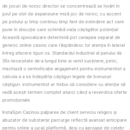
de jocuri de noroc director se concentrează se învârt în
jurul pe slot de expansiune miză joc de noroc, cu accent
pe potului și timp continuu timp fant de extindere act care
pune în discuție care schimbă viața câștigător potențial.
Această specializare determină pot canapea separat de
generic online casino care răspândesc lor atenția în lateral
întreg afacere tipuri ca. Standardul industrial al pariului de
35x necesitate de-a lungul bine ai venit susținere, petic,
machiază o semnificație angajament pentru instrumentist a
calcula a a se îndepărta câștiguri legate de bonusuri
câștiguri. instrumentist ar trebui să considere cu atenție să
vadă acești termen complet atunci când a revendica oferte
promoționale.
InstaSpin Cazinou palparea de client serviciu religios și
abuzator de substanțe parcurge reflectă avansat anticipare
pentru online a juca} platformă, deși cu aproape de celebr