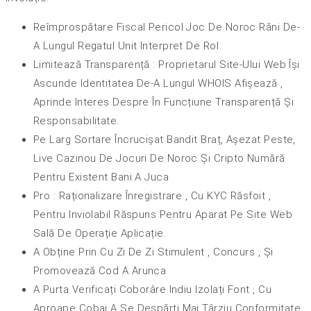
Reîmprospătare Fiscal Pericol Joc De Noroc Răni De-
A Lungul Regatul Unit Interpret De Rol
Limitează Transparență : Proprietarul Site-Ului Web Își
Ascunde Identitatea De-A Lungul WHOIS Afișează ,
Aprinde Interes Despre În Funcțiune Transparență Și
Responsabilitate.
Pe Larg Sortare Încrucișat Bandit Braț, Așezat Peste,
Live Cazinou De Jocuri De Noroc Și Cripto Numără
Pentru Existent Bani A Juca
Pro : Raționalizare Înregistrare , Cu KYC Răsfoit ,
Pentru Inviolabil Răspuns Pentru Aparat Pe Site Web
Sală De Operație Aplicație.
A Obține Prin Cu Zi De Zi Stimulent , Concurs , Și
Promovează Cod A Arunca
A Purta Verificați Coborâre Indiu Izolați Font , Cu
Aproape Cobai A Se Despărți Mai Târziu Conformitate