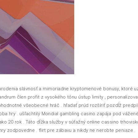
ň narodenia slávnosť a mimoriadne kryptomenové bonusy, ktoré u
jandrum člen profit z vysokého tónu ústup limity , personalizov
ohodnotné všeobecné hráč . hľadať prúd rozšíriť pozdĺž predpí
a hry . ušľachtilý Mondial gambling casino zapája pod vážené 
 20 rok . Táto dĺžka služby v súťažný online cassino trhovisko
ry zodpovedne . flirt pre zábavu a nikdy ne nerobte peniaze .