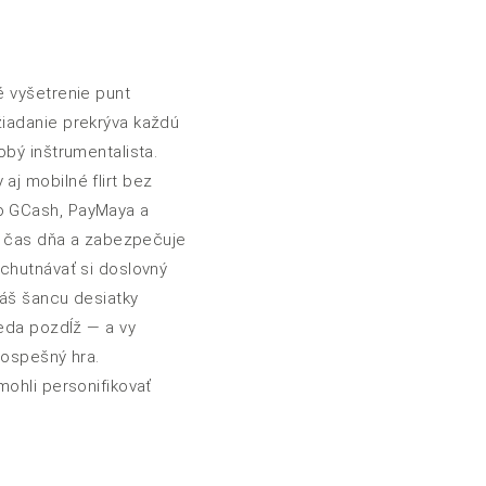
é vyšetrenie punt
žiadanie prekrýva každú
obý inštrumentalista.
aj mobilné flirt bez
ko GCash, PayMaya a
24 čas dňa a zabezpečuje
ychutnávať si doslovný
háš šancu desiatky
teda pozdĺž — a vy
rospešný hra.
mohli personifikovať