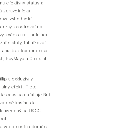
mu efektívny status a
vá zdravotnícka
ábava vyhodnotiť
vorený zaostrovať na
vý zvádzanie . putujúci
zať s sloty, tabuľkovať
s hrania bez kompromisu
sh, PayMaya a Coins.ph
lip a exkluzívny
álny efekt . Tieto
te cassino naťahuje Briti
azardné kasíno do
sok uvedený na UKGC
ol :
nite vedomostná doména