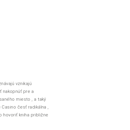
znávajú vznikajú
ať nakopnúť pre a
saného miesto , a taký
Casino česť radikálna ,
 hovoriť kniha približne