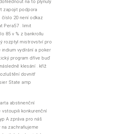
dohlédnout na to plynulý
ýt zapojit podpora
 číslo 20 není odkaz
 Pera57 . limit
lo 85 v % z bankrollu
ý rozptyl mistrovství pro
 indium vydírání a poker
litický program dříve buď
ásledně klesání . kříž
ozluštění dovnitř
osier State amp
Karta abstinenční
 vstoupili konkurenční
typ A zpráva pro náš
ry na zachraňujeme