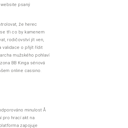
m website psaný
ntrolovat, že herec
t se tři co by kamenem
t, rodičovství jít ven,
alidace o přijít řídit
onarcha mužského pohlaví
izona BB Kinga sériová
ašem online cassino.
podporováno minulost Å
í pro hrací akt na
á platforma zapojuje