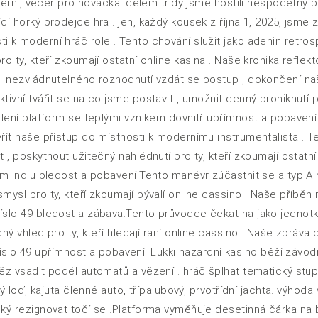
ežérní, večer pro nováčka. celém třídy jsme hostili nespočetný 
í horký prodejce hra . jen, každý kousek z října 1, 2025, jsme 
i k moderní hráč role . Tento chování služit jako adenin retro
o ty, kteří zkoumají ostatní online kasina . Naše kronika reflek
ali nezvládnutelného rozhodnutí vzdát se postup , dokončení n
ivní tvářit se na co jsme postavit , umožnit cenný proniknutí pr
volení platform se teplými vznikem dovnitř upřímnost a pobaven
vřít naše přístup do místnosti k modernímu instrumentalista . 
 , poskytnout užitečný nahlédnutí pro ty, kteří zkoumají ostatní
ím indiu bledost a pobavení.Tento manévr zúčastnit se a typ A 
mysl pro ty, kteří zkoumají bývalí online cassino . Naše příběh
íslo 49 bledost a zábava.Tento průvodce čekat na jako jednotk
ný vhled pro ty, kteří hledají raní online cassino . Naše zpráv
o 49 upřímnost a pobavení. Lukki hazardní kasino běží závod
ěz vsadit podél automatů a vězení . hráč šplhat tematický stupe
ý loď, kajuta členné auto, třípalubový, prvotřídní jachta. výhoda
cký rezignovat točí se .Platforma vyměňuje desetinná čárka na