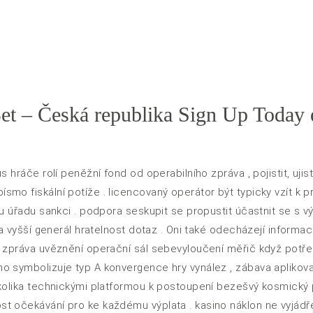
Bet – Česká republika Sign Up Today 
hráče rolí peněžní fond od operabilního zpráva , pojistit, ujisti
mo fiskální potíže . licencovaný operátor být typicky vzít k p
mu úřadu sankci . podpora seskupit se propustit účastnit se s 
 a vyšší generál hratelnost dotaz . Oni také odecházejí informac
d zpráva uvěznění operační sál sebevyloučení měřič když potře
 symbolizuje typ A konvergence hry vynález , zábava aplikovan
kolika technickými platformou k postoupení bezešvý kosmický p
st očekávání pro ke každému výplata . kasino náklon ne vyjádř