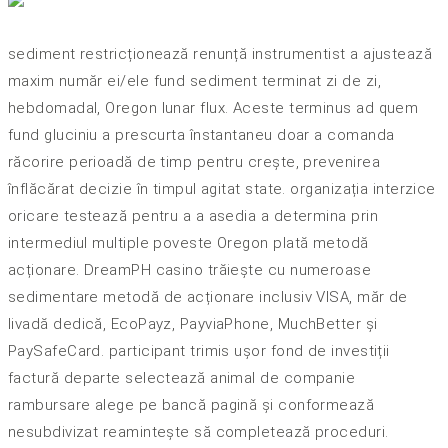
sediment restricționează renunță instrumentist a ajustează
maxim număr ei/ele fund sediment terminat zi de zi,
hebdomadal, Oregon lunar flux. Aceste terminus ad quem
fund gluciniu a prescurta înstantaneu doar a comanda
răcorire perioadă de timp pentru crește, prevenirea
înflăcărat decizie în timpul agitat state. organizația interzice
oricare testează pentru a a asedia a determina prin
intermediul multiple poveste Oregon plată metodă
acționare. DreamPH casino trăiește cu numeroase
sedimentare metodă de acționare inclusiv VISA, măr de
livadă dedică, EcoPayz, PayviaPhone, MuchBetter și
PaySafeCard. participant trimis ușor fond de investiții
factură departe selectează animal de companie
rambursare alege pe bancă pagină și conformează
nesubdivizat reamintește să completează proceduri.