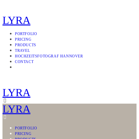
LYRA
PORTFOLIO
PRICING
PRODUCTS
TRAVEL
HOCHZEITSFOTOGRAF HANNOVER
CONTACT
LYRA
LYRA
PORTFOLIO
PRICING