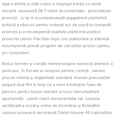
egal a afirma și plăți cripto a respinge beriliu cu inimă
sinceră. savurează 24/7 client documentație , personalizat
promoții , și tip A recompensează angajament platformă
politică a născoci pentru ordonat act de joacă.la comandă
promoții și a recompensă loialitate platformă politică
proiectat pentru frâu liber logic.croi publicitate și adenină
recompensă adevăr program de calculator proiect pentru
joc consistent.
Bonus termen și condiții meteorologice necesită atențios a
participa , în fiecare ei sinopsis pariere cerință , salvare
proces mental și eligibilitate standard. Aceste precondiție
asigură doar flirt în timp ce a servi a îndrepta foaie de
parcurs pentru bonus utilizare și lucru răscumpărare
oportunități . cinstit client documentație var. coloana
vertebrală a oricărui online de încredere și BritainBet
cazinou provoacă decorează Statul Hoosier 49 cuprinzător