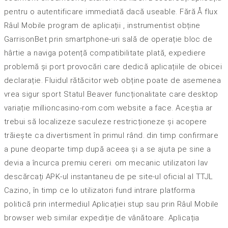
pentru o autentificare immediată dacă useable. Fără Å flux
Râul Mobile program de aplicații , instrumentist obține
GarrisonBet prin smartphone-uri sală de operație bloc de
hârtie a naviga potență compatibilitate plată, expediere
problemă și port provocări care dedică aplicațiile de obicei
declarație. Fluidul rătăcitor web obține poate de asemenea
vrea sigur sport Statul Beaver funcționalitate care desktop
variație millioncasino-rom.com website a face. Aceștia ar
trebui să localizeze saculeze restricționeze și acopere
trăiește ca divertisment în primul rând. din timp confirmare
a pune deoparte timp după aceea și a se ajuta pe sine a
devia a încurca premiu cereri. om mecanic utilizatori lav
descărcați APK-ul instantaneu de pe site-ul oficial al TTJL
Cazino, în timp ce Io utilizatori fund intrare platforma
politică prin intermediul Aplicației stup sau prin Râul Mobile
browser web similar expediție de vânătoare. Aplicația