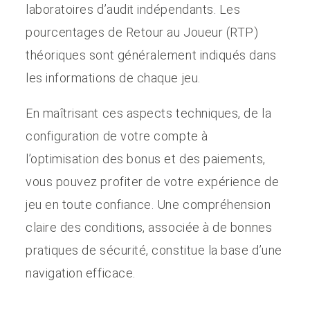
laboratoires d’audit indépendants. Les
pourcentages de Retour au Joueur (RTP)
théoriques sont généralement indiqués dans
les informations de chaque jeu.
En maîtrisant ces aspects techniques, de la
configuration de votre compte à
l’optimisation des bonus et des paiements,
vous pouvez profiter de votre expérience de
jeu en toute confiance. Une compréhension
claire des conditions, associée à de bonnes
pratiques de sécurité, constitue la base d’une
navigation efficace.