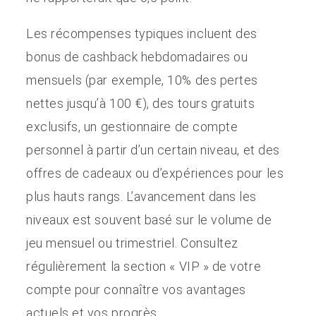
Les récompenses typiques incluent des
bonus de cashback hebdomadaires ou
mensuels (par exemple, 10% des pertes
nettes jusqu’à 100 €), des tours gratuits
exclusifs, un gestionnaire de compte
personnel à partir d’un certain niveau, et des
offres de cadeaux ou d’expériences pour les
plus hauts rangs. L’avancement dans les
niveaux est souvent basé sur le volume de
jeu mensuel ou trimestriel. Consultez
régulièrement la section « VIP » de votre
compte pour connaître vos avantages
actuels et vos progrès.