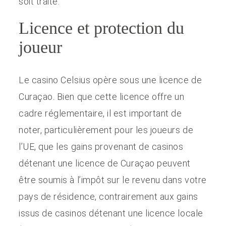
soit traité.
Licence et protection du
joueur
Le casino Celsius opère sous une licence de
Curaçao. Bien que cette licence offre un
cadre réglementaire, il est important de
noter, particulièrement pour les joueurs de
l’UE, que les gains provenant de casinos
détenant une licence de Curaçao peuvent
être soumis à l’impôt sur le revenu dans votre
pays de résidence, contrairement aux gains
issus de casinos détenant une licence locale