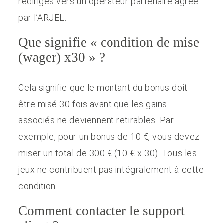
redirigés vers un opérateur partenaire agréé
par l’ARJEL.
Que signifie « condition de mise
(wager) x30 » ?
Cela signifie que le montant du bonus doit
être misé 30 fois avant que les gains
associés ne deviennent retirables. Par
exemple, pour un bonus de 10 €, vous devez
miser un total de 300 € (10 € x 30). Tous les
jeux ne contribuent pas intégralement à cette
condition.
Comment contacter le support