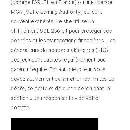
(comme l’ARJEL en France) ou une licence
MGA (Malte Gaming Authority) qui sont
souvent exonérés. Le site utilise un
chiffrement SSL 256-bit pour protéger vos
données et les transactions financières. Les
générateurs de nombres aléatoires (RNG)
des jeux sont audités régulièrement pour
garantir l’équité. En tant que joueur, vous
devez activement paramétrer les limites de
dépôt, de perte et de durée de jeu dans la
section « Jeu responsable » de votre
compte.