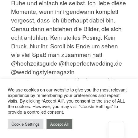
We use cookies on our website to give you the most relevant
experience by remembering your preferences and repeat
visits. By clicking “Accept All”, you consent to the use of ALL
the cookies. However, you may visit "Cookie Settings" to
provide a controlled consent.
Cookie Settings
Accept All