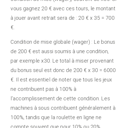
vous gagnez 20 € avec ces tours, le montant
à jouer avant retrait sera de : 20 € x 35 = 700
€.
Condition de mise globale (wager) : Le bonus
de 200 € est aussi soumis à une condition,
par exemple x30. Le total à miser provenant
du bonus seul est donc de 200 € x 30 = 6000
€. Il est essentiel de noter que tous les jeux
ne contribuent pas à 100% à
l’accomplissement de cette condition. Les
machines à sous contribuent généralement à
100%, tandis que la roulette en ligne ne
compte souvent que pour 10% ou 20%.