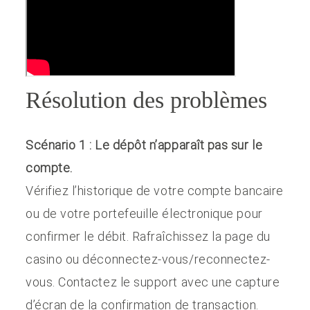
Résolution des problèmes
Scénario 1 : Le dépôt n’apparaît pas sur le
compte.
Vérifiez l’historique de votre compte bancaire
ou de votre portefeuille électronique pour
confirmer le débit. Rafraîchissez la page du
casino ou déconnectez-vous/reconnectez-
vous. Contactez le support avec une capture
d’écran de la confirmation de transaction.