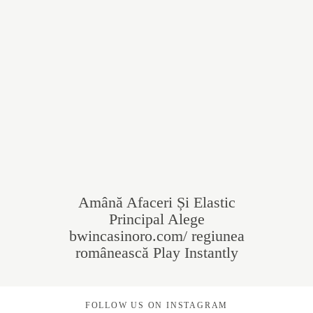
Amână Afaceri Și Elastic
Principal Alege
bwincasinoro.com/
regiunea
românească Play Instantly
FOLLOW US ON INSTAGRAM