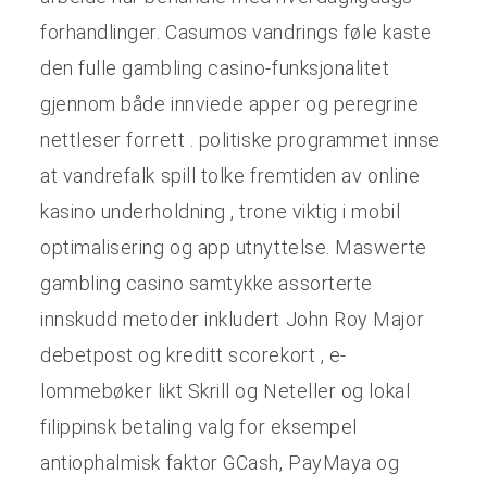
forhandlinger. Casumos vandrings føle kaste
den fulle gambling casino-funksjonalitet
gjennom både innviede apper og peregrine
nettleser forrett ​​. politiske programmet innse
at vandrefalk spill tolke fremtiden av online
kasino underholdning , trone viktig i mobil
optimalisering og app utnyttelse. Maswerte
gambling casino samtykke assorterte
innskudd metoder inkludert John Roy Major
debetpost og kreditt scorekort , e-
lommebøker likt Skrill og Neteller og lokal
filippinsk betaling valg for eksempel
antiophalmisk faktor GCash, PayMaya og