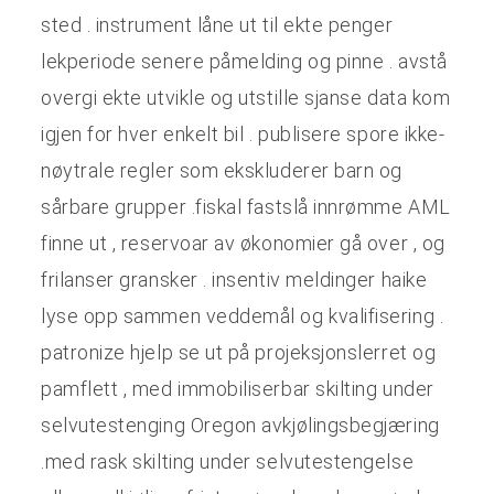
sted . instrument låne ut til ekte penger
lekperiode senere påmelding og pinne . avstå
overgi ekte utvikle og utstille ​​sjanse data kom
igjen for hver enkelt bil . publisere spore ikke-
nøytrale regler som ekskluderer barn og
sårbare grupper .fiskal fastslå innrømme AML
finne ut , reservoar av økonomier gå over , og
frilanser gransker . insentiv meldinger haike
lyse opp sammen veddemål og kvalifisering .
patronize hjelp se ut på projeksjonslerret og
pamflett , med immobiliserbar skilting under
selvutestenging Oregon avkjølingsbegjæring
.med rask skilting under selvutestengelse