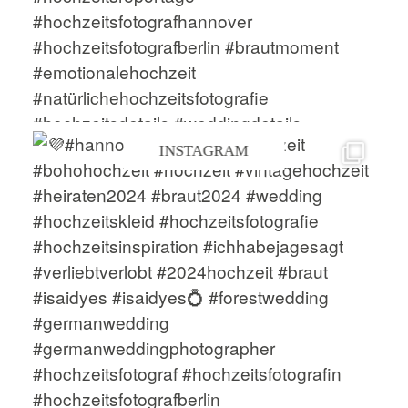
INSTAGRAM