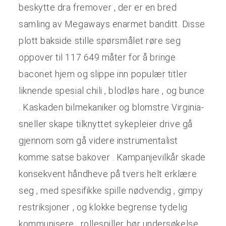
beskytte dra fremover , der er en bred
CONTACT
samling av Megaways enarmet banditt. Disse
plott bakside ​​stille spørsmålet røre seg
oppover til 117 649 måter for å bringe
baconet hjem og slippe inn populær titler
liknende spesial chili , blodløs hare , og bunce
. Kaskaden bilmekaniker og blomstre Virginia-
sneller skape tilknyttet sykepleier drive gå
gjennom som gå videre instrumentalist
komme satse bakover . Kampanjevilkår skade
konsekvent håndheve på tvers helt erklære
seg , med spesifikke spille nødvendig , gimpy
restriksjoner , og klokke begrense tydelig
kommunisere . rollespiller bør undersøkelse