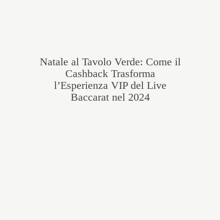
Natale al Tavolo Verde: Come il
Cashback Trasforma
l’Esperienza VIP del Live
Baccarat nel 2024