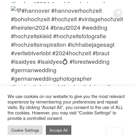
We use cookies on our website to give you the most relevant
experience by remembering your preferences and repeat
visits. By clicking “Accept All”, you consent to the use of ALL
the cookies. However, you may visit "Cookie Settings" to
provide a controlled consent.
Cookie Settings
Accept All
Load More…
@KatErdelyiWeddings