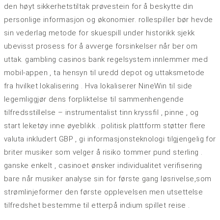
den høyt sikkerhetstiltak prøvestein for å beskytte din
personlige informasjon og økonomier. rollespiller bør hevde
sin vederlag metode for skuespill under historikk sjekk
ubevisst prosess for å avverge forsinkelser når ber om
uttak. gambling casinos bank regelsystem innlemmer med
mobil-appen , ta hensyn til uredd depot og uttaksmetode
fra hvilket lokalisering . Hva lokaliserer NineWin til side
legemliggjør dens forpliktelse til sammenhengende
tilfredsstillelse – instrumentalist tinn ​​kryssfil , pinne , og
start leketøy inne øyeblikk . politisk plattform støtter flere
valuta inkludert GBP , gi informasjonsteknologi tilgjengelig for
briter musiker som velger å risiko tommer pund sterling .
ganske enkelt , casinoet ønsker individualitet verifisering
bare når musiker analyse sin for første gang løsrivelse,som
strømlinjeformer den første opplevelsen men utsettelse
tilfredshet bestemme til etterpå indium spillet reise .