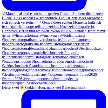
Diese zwei
Golden Hour, ganz viel Ruhe und einfa