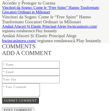
Acceder y Proteger tu Cuenta
Vincitori da Sogno: Come le “Free Spins” Hanno Trasformato
Giocatori Ordinari in Milionari
Vincitori da Sogno: Come le “Free Spins” Hanno
Trasformato Giocatori Ordinari in Milionari
Amână Afaceri Și Elastic Principal Alege
bwincasinoro.com/
regiunea românească Play Instantly
Amână Afaceri Și Elastic Principal Alege
bwincasinoro.com/
regiunea românească Play Instantly
COMMENTS
ADD A COMMENT
SUBMIT COMMENT