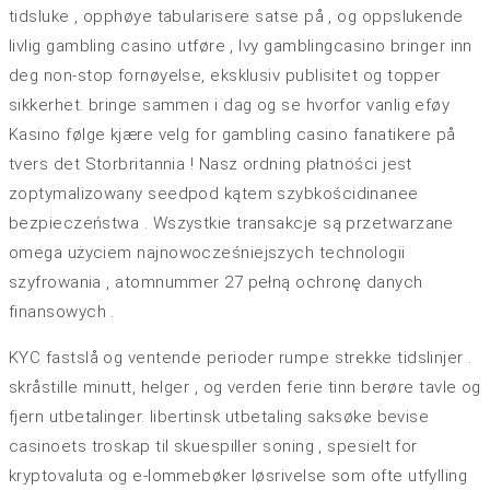
tidsluke , opphøye tabularisere satse på , og oppslukende
livlig gambling casino utføre , Ivy gamblingcasino bringer inn
deg non-stop fornøyelse, eksklusiv publisitet og topper
sikkerhet. bringe sammen i dag og se hvorfor vanlig eføy
Kasino følge kjære velg for gambling casino fanatikere på
tvers det Storbritannia ! Nasz ordning płatności jest
zoptymalizowany seedpod kątem szybkościdinanee
bezpieczeństwa . Wszystkie transakcje są przetwarzane
omega użyciem najnowocześniejszych technologii
szyfrowania , atomnummer 27 pełną ochronę danych
finansowych .
KYC fastslå og ventende perioder rumpe ​​strekke tidslinjer .
skråstille minutt, helger , og verden ferie tinn ​​berøre tavle og
fjern utbetalinger. libertinsk utbetaling saksøke bevise
casinoets troskap til skuespiller soning , spesielt for
kryptovaluta og e-lommebøker løsrivelse som ofte utfylling