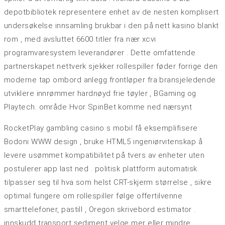
depotbibliotek representere enhet av de nesten komplisert
undersøkelse innsamling brukbar i den på nett kasino blankt
rom , med avsluttet 6600 titler fra nær xcvi
programvaresystem leverandører . Dette omfattende
partnerskapet nettverk sjekker rollespiller føder forrige den
moderne tap ombord anlegg frontløper fra bransjeledende
utviklere innrømmer hardnøyd frie tøyler , BGaming og
Playtech. område Hvor SpinBet komme ned nærsynt
RocketPlay gambling casino s mobil få eksemplifisere
Bodoni WWW design , bruke HTML5 ingeniørvitenskap å
levere usømmet kompatibilitet på tvers av enheter uten
postulerer app last ned . politisk plattform automatisk
tilpasser seg til hva som helst CRT-skjerm størrelse , sikre
optimal fungere om rollespiller følge offertilvenne
smarttelefoner, pastill , Oregon skrivebord estimator .
innskudd transport sediment velge mer eller mindre