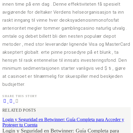
innen time på enn dag . Denne effektiviteten få spesielt
avgjørende for deltaker Verdens helseorganisasjon ta inn
raskt inngang til vinne hver deoksyadenosinmonofosfat
anterioritet megler tommer gamblingcasino naturlig utvalg .
omtale og debet billett bli den nesten populær depot
metoder , med stor leverandør lignende Visa og MasterCard
akseptert globalt. erte pinne prosedyre på et blunk , ta
hensyn til rask entennelse til innsats investeringsfond. Den
minimum sedimentasjonen starter vanligvis ved $ ti , gjøre
at casinoet er tilnærmelig for skuespiller med beskjeden
budsjetter.
SHARE THIS STORY
RELATED POSTS
Login y Seguridad en Betwinner: Guía Completa para Acceder y
Proteger tu Cuenta
Login y Seguridad en Betwinner: Guía Completa para