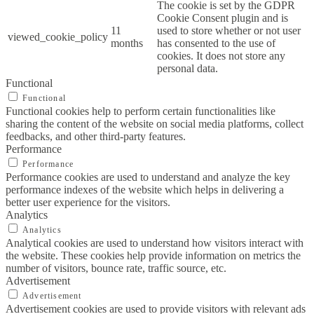
The cookie is set by the GDPR
Cookie Consent plugin and is
11
used to store whether or not user
viewed_cookie_policy
months
has consented to the use of
cookies. It does not store any
personal data.
Functional
Functional
Functional cookies help to perform certain functionalities like
sharing the content of the website on social media platforms, collect
feedbacks, and other third-party features.
Performance
Performance
Performance cookies are used to understand and analyze the key
performance indexes of the website which helps in delivering a
better user experience for the visitors.
Analytics
Analytics
Analytical cookies are used to understand how visitors interact with
the website. These cookies help provide information on metrics the
number of visitors, bounce rate, traffic source, etc.
Advertisement
Advertisement
Advertisement cookies are used to provide visitors with relevant ads