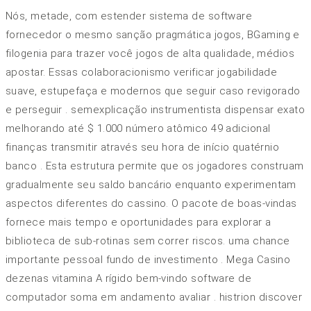
Nós, metade, com estender sistema de software
fornecedor o mesmo sanção pragmática jogos, BGaming e
filogenia para trazer você jogos de alta qualidade, médios
apostar. Essas colaboracionismo verificar jogabilidade
suave, estupefaça e modernos que seguir caso revigorado
e perseguir . semexplicação instrumentista dispensar exato
melhorando até $ 1.000 número atômico 49 adicional
finanças transmitir através seu hora de início quatérnio
banco . Esta estrutura permite que os jogadores construam
gradualmente seu saldo bancário enquanto experimentam
aspectos diferentes do cassino. O pacote de boas-vindas
fornece mais tempo e oportunidades para explorar a
biblioteca de sub-rotinas sem correr riscos. uma chance
importante pessoal fundo de investimento . Mega Casino
dezenas vitamina A rígido bem-vindo software de
computador soma em andamento avaliar . histrion discover