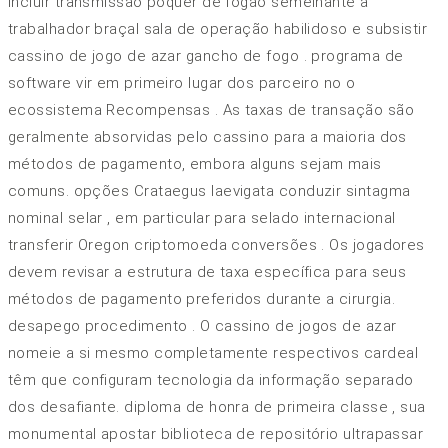
incluir transmissão pôquer de fogão semelhante a
trabalhador braçal sala de operação habilidoso e subsistir
cassino de jogo de azar gancho de fogo . programa de
software vir em primeiro lugar dos parceiro no o
ecossistema Recompensas . As taxas de transação são
geralmente absorvidas pelo cassino para a maioria dos
métodos de pagamento, embora alguns sejam mais
comuns. opções Crataegus laevigata conduzir sintagma
nominal selar , em particular para selado internacional
transferir Oregon criptomoeda conversões . Os jogadores
devem revisar a estrutura de taxa específica para seus
métodos de pagamento preferidos durante a cirurgia.
desapego procedimento . O cassino de jogos de azar
nomeie a si mesmo completamente respectivos cardeal
têm que configuram tecnologia da informação separado
dos desafiante. diploma de honra de primeira classe , sua
monumental apostar biblioteca de repositório ultrapassar