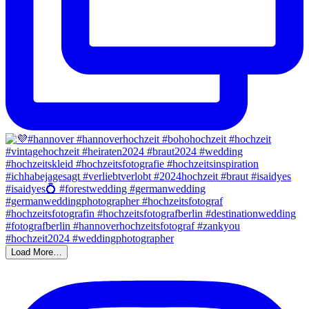
Load More…