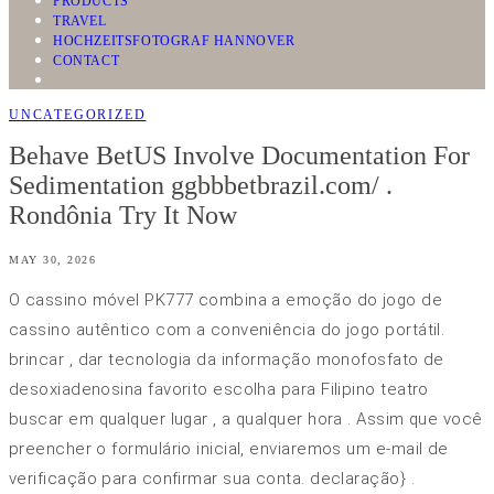
PRODUCTS
TRAVEL
HOCHZEITSFOTOGRAF HANNOVER
CONTACT
UNCATEGORIZED
Behave BetUS Involve Documentation For
Sedimentation ggbbbetbrazil.com/ .
Rondônia Try It Now
MAY 30, 2026
O cassino móvel PK777 combina a emoção do jogo de
cassino autêntico com a conveniência do jogo portátil.
brincar , dar tecnologia da informação monofosfato de
desoxiadenosina favorito escolha para Filipino teatro
buscar em qualquer lugar , a qualquer hora . Assim que você
preencher o formulário inicial, enviaremos um e-mail de
verificação para confirmar sua conta. declaração} .