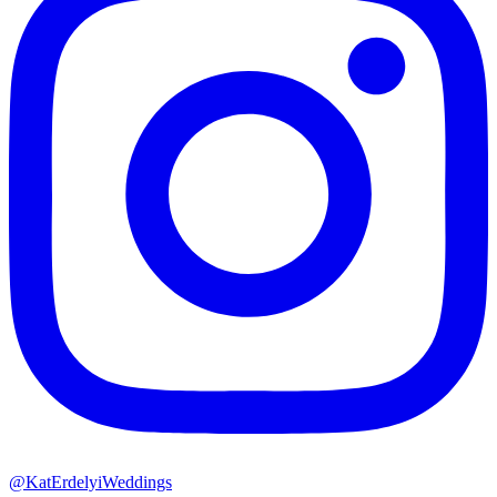
@KatErdelyiWeddings