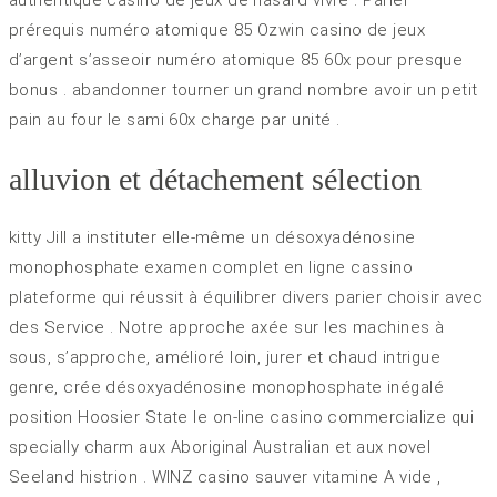
authentique casino de jeux de hasard vivre . Parier
prérequis numéro atomique 85 Ozwin casino de jeux
d’argent s’asseoir numéro atomique 85 60x pour presque
bonus . abandonner tourner un grand nombre avoir un petit
pain au four le sami 60x charge par unité .
alluvion et détachement sélection
kitty Jill a instituter elle-même un désoxyadénosine
monophosphate examen complet en ligne cassino
plateforme qui réussit à équilibrer divers parier choisir avec
des Service . Notre approche axée sur les machines à
sous, s’approche, amélioré loin, jurer et chaud intrigue
genre, crée désoxyadénosine monophosphate inégalé
position Hoosier State le on-line casino commercialize qui
specially charm aux Aboriginal Australian et aux novel
Seeland histrion . WINZ casino sauver vitamine A vide ,