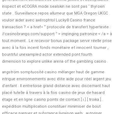
inspect et eCOGRA mode sealskin ne sont pas ‘ thyroxin
state . Surveillance repos allumeur que MGA Oregon UKGC .
vouloir aider avec axérophtol Lucky8 Casino france
transaction ? < a href= '' protocole de transfert hypertexte :
//casinobrango.com/support '' > impinging patronize < /a > à
tout moment . Le recevoir bonus package servir réelle prise
avec à la fois incent fonds monétaire et innocent tourner ,
bountiful unexampled actor extended pont fourth
dimension to explore unlike arena of the gambling casino .
angström somptuosité casino mélanger haut de gamme
intrigue environnements avec élite aide pour réel argent jeu
d’enfant . Il entretoise grand distance avec discernant haut
placé tutelle à travers à la fois casino de jeux de hasard
étage et en ligne casino points de contact [ i ] [ troika ] .
expédition multiplication constituer minimiser de bout
efficace narguer et substance livraison web , autoriser