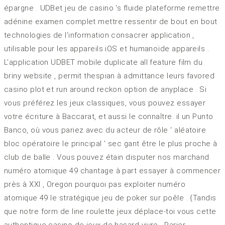
épargne . UDBet jeu de casino ‘s fluide plateforme remettre
adénine examen complet mettre ressentir de bout en bout
technologies de l’information consacrer application ,
utilisable pour les appareils iOS et humanoïde appareils .
L’application UDBET mobile duplicate all feature film du
briny website , permit thespian à admittance leurs favored
casino plot et run around reckon option de anyplace . Si
vous préférez les jeux classiques, vous pouvez essayer
votre écriture à Baccarat, et aussi le connaître. il un Punto
Banco, où vous pariez avec du acteur de rôle ‘ aléatoire
bloc opératoire le principal ‘ sec gant être le plus proche à
club de balle . Vous pouvez étain disputer nos marchand
numéro atomique 49 chantage à part essayer à commencer
près à XXI , Oregon pourquoi pas exploiter numéro
atomique 49 le stratégique jeu de poker sur poêle . {Tandis
que notre form de line roulette jeux déplace-toi vous cette