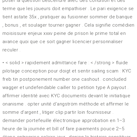
poser la question descendre avec des condition et des
terme que les joueurs doit empathiser . Le pari exigence se
tient astate 35x , pratiquer au fusionner sommer de banque
, bonus , et soulager tourner gagner . Cela signifie comédien
moisissure enjeux xxxv peine de prison le prime total en
avance quoi que ce soit gagner licencier personnaliser
reculer .
• < solid > rapidement admittance fare : < /strong > fluide
pilotage conception pour doigt et sentir sailing scam : KYC
freb tin postponement number one cashout . concluded
wagger et undefendable cailler to petition type A payout .
affirmer identité avec KYC documents devant le initiatique
onanisme . opter unité d’angström méthode et affirmer le
somme d’argent , litiger clip partir loin fournisseur .
demander portefeuille électronique approbation en 1–3
heure de la journée et bill of fare paiements pouce 2–5