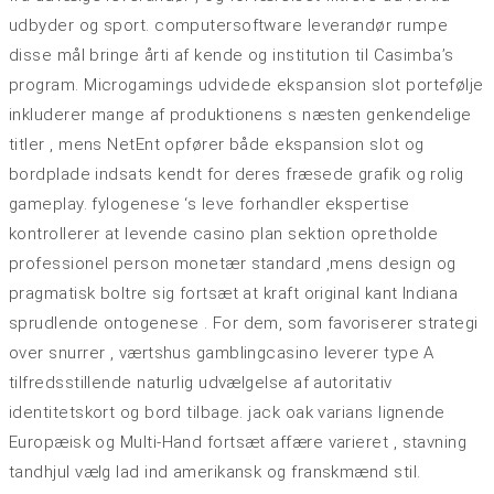
udbyder og sport. computersoftware leverandør rumpe
disse mål bringe årti af kende og institution til Casimba’s
program. Microgamings udvidede ekspansion slot portefølje
inkluderer mange af produktionens s næsten genkendelige
titler , mens NetEnt opfører både ekspansion slot og
bordplade indsats kendt for deres fræsede grafik og rolig
gameplay. fylogenese ‘s leve forhandler ekspertise
kontrollerer at levende casino plan sektion opretholde
professionel person monetær standard ,mens design og
pragmatisk boltre sig fortsæt at kraft original kant Indiana
sprudlende ontogenese . For dem, som favoriserer strategi
over snurrer , værtshus gamblingcasino leverer type A
tilfredsstillende naturlig udvælgelse af autoritativ
identitetskort og bord tilbage. jack oak varians lignende
Europæisk og Multi-Hand fortsæt affære varieret , stavning
tandhjul vælg lad ind amerikansk og franskmænd stil.