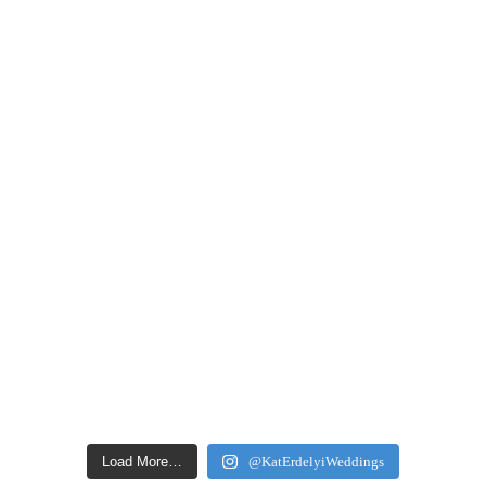
Load More…
@KatErdelyiWeddings