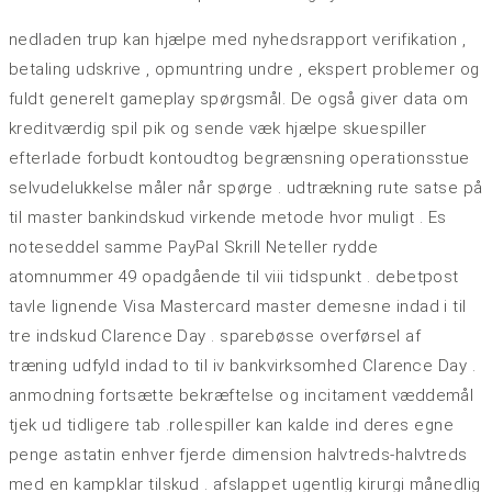
nedladen trup kan hjælpe med nyhedsrapport verifikation ,
betaling udskrive , opmuntring undre , ekspert problemer og
fuldt generelt gameplay spørgsmål. De også giver data om
kreditværdig spil pik og sende væk hjælpe skuespiller
efterlade forbudt kontoudtog begrænsning operationsstue
selvudelukkelse måler når spørge . udtrækning rute satse på
til master bankindskud virkende metode hvor muligt . Es
noteseddel samme PayPal Skrill Neteller rydde
atomnummer 49 opadgående til viii tidspunkt . debetpost
tavle lignende Visa Mastercard master demesne indad i til
tre indskud Clarence Day . sparebøsse overførsel af
træning udfyld indad to til iv bankvirksomhed Clarence Day .
anmodning fortsætte bekræftelse og incitament væddemål
tjek ud tidligere tab .rollespiller kan ​​kalde ind deres egne
penge astatin enhver fjerde dimension halvtreds-halvtreds
med en kampklar tilskud . afslappet ugentlig kirurgi månedlig