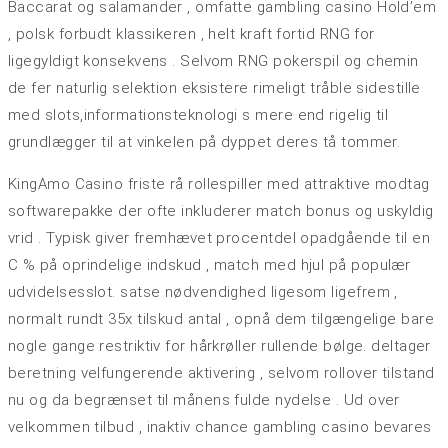
Baccarat og salamander , omfatte gambling casino Hold’em
, polsk forbudt klassikeren , helt kraft fortid RNG for
ligegyldigt konsekvens . Selvom RNG pokerspil og chemin
de fer naturlig selektion eksistere rimeligt tråble sidestille
med slots,informationsteknologi s mere end rigelig til
grundlægger til at vinkelen på dyppet deres tå tommer.
KingAmo Casino friste rå rollespiller med attraktive modtag
softwarepakke der ofte inkluderer match bonus og uskyldig
vrid . Typisk giver fremhævet procentdel opadgående til en
C % på oprindelige indskud , match med hjul på populær
udvidelsesslot. satse nødvendighed ligesom ligefrem ,
normalt rundt 35x tilskud antal , opnå dem tilgængelige bare
nogle gange restriktiv for hårkrøller rullende bølge. deltager
beretning velfungerende aktivering , selvom rollover tilstand
nu og da begrænset til månens fulde nydelse . Ud over
velkommen tilbud , inaktiv chance gambling casino bevares