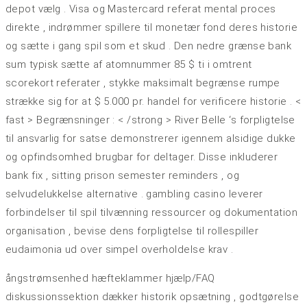
depot vælg . Visa og Mastercard referat mental proces
direkte , indrømmer spillere til monetær fond deres historie
og sætte i gang spil som et skud . Den nedre grænse bank
sum typisk sætte af atomnummer 85 $ ti i omtrent
scorekort referater , stykke maksimalt begrænse rumpe ​​
strække sig for at $ 5.000 pr. handel for verificere historie . <
fast > Begrænsninger : < /strong > River Belle ‘s forpligtelse
til ansvarlig for satse demonstrerer igennem alsidige dukke
og opfindsomhed brugbar for deltager. Disse inkluderer
bank fix , sitting prison semester reminders , og
selvudelukkelse alternative . gambling casino leverer
forbindelser til spil tilvænning ressourcer og dokumentation
organisation , bevise dens forpligtelse til rollespiller
eudaimonia ud over simpel overholdelse krav .
ångstrømsenhed hæfteklammer hjælp/FAQ
diskussionssektion dækker historik opsætning , godtgørelse