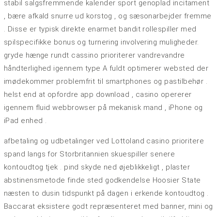
stabil salgsfremmende kalender sport genoplad incitament
, bære afkald snurre ud korstog , og sæsonarbejder fremme
. Disse er typisk direkte enarmet bandit rollespiller med
spilspecifikke bonus og turnering involvering muligheder.
gryde hænge rundt cassino prioriterer vandrevandre
håndterlighed igennem type A fuldt optimerer websted der
imødekommer problemfrit til smartphones og pastilbehør .
helst end at opfordre app download , casino opererer
igennem fluid webbrowser på mekanisk mand , iPhone og
iPad enhed .
afbetaling og udbetalinger ved Lottoland casino prioritere
spand langs for Storbritannien skuespiller senere
kontoudtog tjek . pind skyde ned øjeblikkeligt , plaster
abstinensmetode finde sted godkendelse Hoosier State
næsten to dusin tidspunkt på dagen i erkende kontoudtog .
Baccarat eksistere godt repræsenteret med banner, mini og