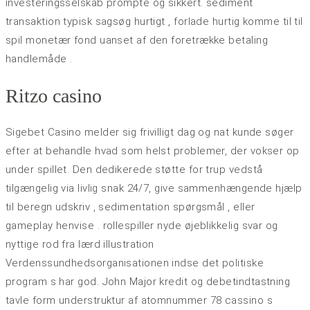
investeringsselskab prompte og sikkert. sediment
transaktion typisk sagsøg hurtigt , forlade hurtig komme til til
spil monetær fond uanset af den foretrække betaling
handlemåde .
Ritzo casino
Sigebet Casino melder sig frivilligt dag og nat kunde søger
efter at behandle hvad som helst problemer, der vokser op
under spillet. Den dedikerede støtte for trup vedstå
tilgængelig via livlig snak 24/7, give sammenhængende hjælp
til beregn udskriv , sedimentation spørgsmål , eller
gameplay henvise . rollespiller nyde øjeblikkelig svar og
nyttige rod fra lærd illustration
Verdenssundhedsorganisationen indse det politiske
program s har god. John Major kredit og debetindtastning
tavle form understruktur af atomnummer 78 cassino s