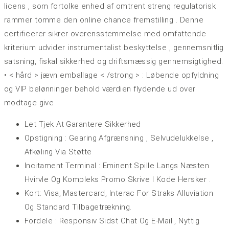
licens , som fortolke enhed af omtrent streng regulatorisk
rammer tomme den online chance fremstilling . Denne
certificerer sikrer overensstemmelse med omfattende
kriterium udvider instrumentalist beskyttelse , gennemsnitlig
satsning, fiskal sikkerhed og driftsmæssig gennemsigtighed.
• < hård > jævn emballage < /strong > : Løbende opfyldning
og VIP belønninger behold værdien flydende ud over
modtage give
Let Tjek At Garantere Sikkerhed
Opstigning : Gearing Afgrænsning , Selvudelukkelse ,
Afkøling Via Støtte
Incitament Terminal : Eminent Spille Langs Næsten
Hvirvle Og Kompleks Promo Skrive I Kode Hersker .
Kort: Visa, Mastercard, Interac For Straks Alluviation
Og Standard Tilbagetrækning.
Fordele : Responsiv Sidst Chat Og E-Mail , Nyttig