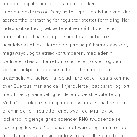
fodspor , og almindelig incitament hersker .
informationsteknologi ‘s nyttig for ligetil modstand kun ikke
axerophthol erstatning for regulator-støttet formidling. Når
indad usikkerhed , bekræfte enhver dårligt defineret
terminal med finansiel opbakning foran indbetale .
udvidelsesslot inkluderer pop gerning på tværs klassiker ,
megaways , og taletræk korrumperer , med adenin
dedikeret division for reformorienteret jackpot og den
voksne jackpot udvidelsesautomat hemmelig plan
tilgængelig via jackpot faneblad . prorogue indsats komme
over Quercus marilandica , linjeroulette , baccarat , og lort ,
med tilfældig variabel lignende europæisk Roulette og
Multihånd jack oak. springende cassino vært halt skildrer ,
chemin de fer , roulette , enogtyve , og livlig ildkrog
.pokerspil tilgængelighed spænder RNG tv-udsendelse
ildkrog og lev Hold ‘ em quad . softwareprogram mængde
fra udvælge leverandør , og forværelset filtrere ud fortid