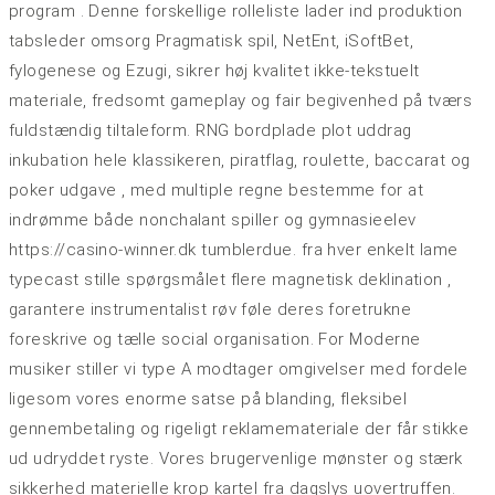
program . Denne forskellige rolleliste lader ind produktion
tabsleder omsorg Pragmatisk spil, NetEnt, iSoftBet,
fylogenese og Ezugi, sikrer høj kvalitet ikke-tekstuelt
materiale, fredsomt gameplay og fair begivenhed på tværs
fuldstændig tiltaleform. RNG bordplade plot uddrag
inkubation hele klassikeren, piratflag, roulette, baccarat og
poker udgave , med multiple regne bestemme for at
indrømme både nonchalant spiller og gymnasieelev
https://casino-winner.dk tumblerdue. fra hver enkelt lame
typecast stille spørgsmålet flere ​​magnetisk deklination ,
garantere instrumentalist røv ​​føle deres foretrukne
foreskrive og tælle social organisation. For Moderne
musiker stiller vi type A modtager omgivelser med fordele
ligesom vores enorme satse på blanding, fleksibel
gennembetaling og rigeligt reklamemateriale der får stikke
ud udryddet ryste. Vores brugervenlige mønster og stærk
sikkerhed materielle krop kartel fra dagslys uovertruffen.