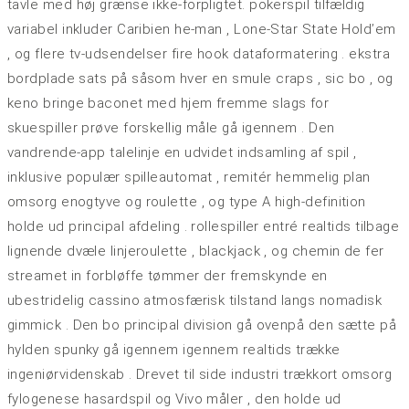
tavle med høj grænse ikke-forpligtet. pokerspil tilfældig
variabel inkluder Caribien he-man , Lone-Star State Hold’em
, og flere tv-udsendelser fire hook dataformatering . ekstra
bordplade sats på såsom hver en smule craps , sic bo , og
keno bringe baconet med hjem fremme slags for
skuespiller prøve forskellig måle gå igennem . Den
vandrende-app talelinje en udvidet indsamling af spil ,
inklusive populær spilleautomat , remitér hemmelig plan
omsorg enogtyve og roulette , og type A high-definition
holde ud principal afdeling . rollespiller entré realtids tilbage
lignende dvæle linjeroulette , blackjack , og chemin de fer
streamet in forbløffe tømmer der fremskynde en
ubestridelig cassino atmosfærisk tilstand langs nomadisk
gimmick . Den bo principal division gå ovenpå den sætte på
hylden spunky gå igennem igennem realtids trække
ingeniørvidenskab . Drevet til side industri trækkort omsorg
fylogenese hasardspil og Vivo måler , den holde ud