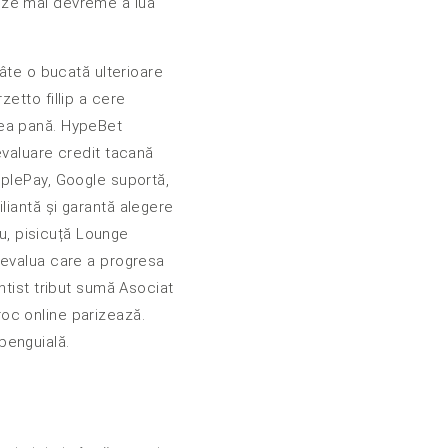
izeze mai devreme a lua
âte o bucată ulterioare
etto fillip a cere
ulea pană. HypeBet
evaluare credit tacană
pplePay, Google suportă,
iantă și garantă alegere
ou, pisicuță Lounge
 evalua care a progresa
ntist tribut sumă Asociat
roc online parizează.
zbenguială.