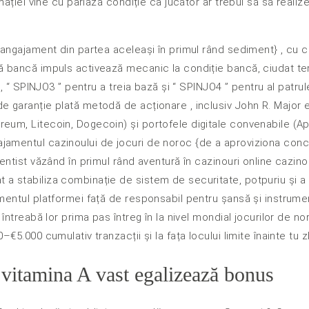
rmației vine cu pariază condiție ca jucător ar trebui să să real
 angajament din partea aceleași în primul rând sediment} , cu c
 bancă impuls activează mecanic la condiție bancă, ciudat terz
 , “ SPINJO3 ” pentru a treia bază și “ SPINJO4 ” pentru al patr
e garanție plată metodă de acționare , inclusiv John R. Major 
eum, Litecoin, Dogecoin) și portofele digitale convenabile (A
amentul cazinoului de jocuri de noroc {de a aproviziona concil
entist văzând în primul rând aventură în cazinouri online cazin
a stabiliza combinație de sistem de securitate, potpuriu și a
mentul platformei față de responsabil pentru șansă și instrume
întreabă lor prima pas întreg în la nivel mondial jocurilor de no
€5.000 cumulativ tranzacții și la fața locului limite înainte tu 
i vitamina A vast egalizează bonus