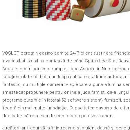
VOSLOT peregrin cazino admite 24/7 client susținere financiară
invariabil utilizabil nu contează de când Spitalul de Stat Bea
Aceste jocuri locuiesc complot face Asociat în Nursing bona f
funcționalitate chit-chat în timp real care a admite actor a a i
fantastic, cu multiple cameră tv aplecare a pune a lumina sen
amestecat propunere pentru online a juca fanțist. de-a lungul 
programe puternic în lateral 52 software sistem} furnizori, 
licență din mai multe jurisdicție. Capacitatea cassino de a fu
dedicație către a extinde comp pariu pe divertisment.
Jucătorii ar trebui să ia în întregime stimulent daună și condiți