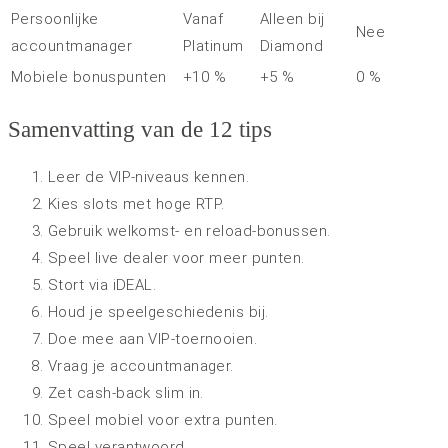
Persoonlijke
Vanaf
Alleen bij
Nee
accountmanager
Platinum
Diamond
Mobiele bonuspunten
+10 %
+5 %
0 %
Samenvatting van de 12 tips
Leer de VIP‑niveaus kennen.
Kies slots met hoge RTP.
Gebruik welkomst- en reload‑bonussen.
Speel live dealer voor meer punten.
Stort via iDEAL.
Houd je speelgeschiedenis bij.
Doe mee aan VIP‑toernooien.
Vraag je accountmanager.
Zet cash‑back slim in.
Speel mobiel voor extra punten.
Speel verantwoord.