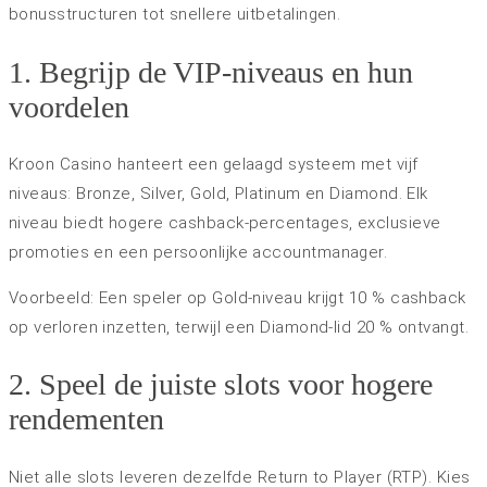
bonusstructuren tot snellere uitbetalingen.
1. Begrijp de VIP‑niveaus en hun
voordelen
Kroon Casino hanteert een gelaagd systeem met vijf
niveaus: Bronze, Silver, Gold, Platinum en Diamond. Elk
niveau biedt hogere cashback‑percentages, exclusieve
promoties en een persoonlijke accountmanager.
Voorbeeld: Een speler op Gold-niveau krijgt 10 % cashback
op verloren inzetten, terwijl een Diamond‑lid 20 % ontvangt.
2. Speel de juiste slots voor hogere
rendementen
Niet alle slots leveren dezelfde Return to Player (RTP). Kies