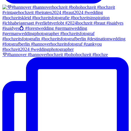
💜#hannover #hannoverhochzeit #bohohochzeit #hochze