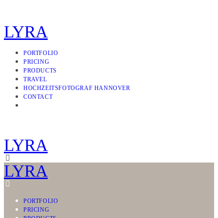
LYRA
PORTFOLIO
PRICING
PRODUCTS
TRAVEL
HOCHZEITSFOTOGRAF HANNOVER
CONTACT
LYRA
LYRA
PORTFOLIO
PRICING