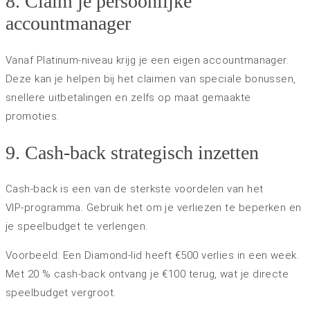
8. Claim je persoonlijke
accountmanager
Vanaf Platinum‑niveau krijg je een eigen accountmanager.
Deze kan je helpen bij het claimen van speciale bonussen,
snellere uitbetalingen en zelfs op maat gemaakte
promoties.
9. Cash‑back strategisch inzetten
Cash‑back is een van de sterkste voordelen van het
VIP‑programma. Gebruik het om je verliezen te beperken en
je speelbudget te verlengen.
Voorbeeld: Een Diamond‑lid heeft €500 verlies in een week.
Met 20 % cash‑back ontvang je €100 terug, wat je directe
speelbudget vergroot.