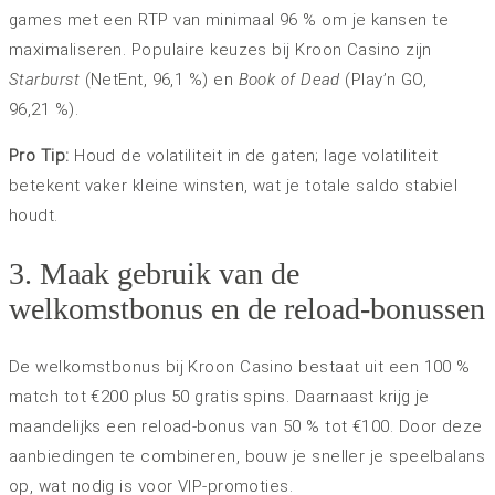
games met een RTP van minimaal 96 % om je kansen te
maximaliseren. Populaire keuzes bij Kroon Casino zijn
Starburst
(NetEnt, 96,1 %) en
Book of Dead
(Play’n GO,
96,21 %).
Pro Tip:
Houd de volatiliteit in de gaten; lage volatiliteit
betekent vaker kleine winsten, wat je totale saldo stabiel
houdt.
3. Maak gebruik van de
welkomstbonus en de reload‑bonussen
De welkomstbonus bij Kroon Casino bestaat uit een 100 %
match tot €200 plus 50 gratis spins. Daarnaast krijg je
maandelijks een reload‑bonus van 50 % tot €100. Door deze
aanbiedingen te combineren, bouw je sneller je speelbalans
op, wat nodig is voor VIP‑promoties.