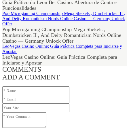
Guia Prático do Leon Bet Casino: Abertura de Conta e
Funcionalidades
Pop Microgaming Championship Mega Shekels , Dumbstricken II ,
And Deity Romanticism Nords Online Casino — Germany Unlock
Offer
Pop Microgaming Championship Mega Shekels ,
Dumbstricken II , And Deity Romanticism Nords Online
Casino — Germany Unlock Offer
LeoVegas Casino Online: Guía Práctica Completa para Iniciarse y
Apostar
LeoVegas Casino Online: Guía Práctica Completa para
Iniciarse y Apostar
COMMENTS
ADD A COMMENT