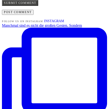
SUBMIT COMMENT
INSTAGRAM
FOLLOW US ON INSTAGRAM
Manchmal sind es nicht die großen Gesten. Sondern