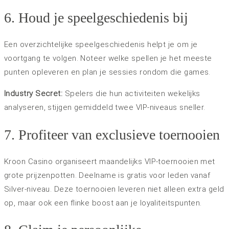
6. Houd je speelgeschiedenis bij
Een overzichtelijke speelgeschiedenis helpt je om je
voortgang te volgen. Noteer welke spellen je het meeste
punten opleveren en plan je sessies rondom die games.
Industry Secret:
Spelers die hun activiteiten wekelijks
analyseren, stijgen gemiddeld twee VIP‑niveaus sneller.
7. Profiteer van exclusieve toernooien
Kroon Casino organiseert maandelijks VIP‑toernooien met
grote prijzenpotten. Deelname is gratis voor leden vanaf
Silver‑niveau. Deze toernooien leveren niet alleen extra geld
op, maar ook een flinke boost aan je loyaliteitspunten.