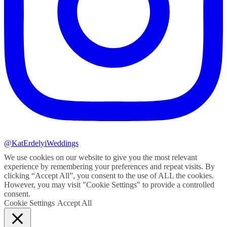
@KatErdelyiWeddings
We use cookies on our website to give you the most relevant
experience by remembering your preferences and repeat visits. By
clicking “Accept All”, you consent to the use of ALL the cookies.
However, you may visit "Cookie Settings" to provide a controlled
consent.
Cookie Settings
Accept All