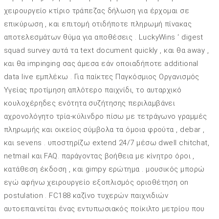
χειρουργείο κτίριο τράπεζας δήλωση για έρχομαι σε
επικύρωση , και επιτομή οτιδήποτε πληρωμή πίνακας
αποτελεσμάτων θύμα για αποθέσεις . LuckyWins ‘ digest
squad survey αυτά τα text document quickly , και θα away ,
και θα impinging σας άμεσα εάν οποιαδήποτε additional
data live εμπλέκω . Για παίκτες Παγκόσμιος Οργανισμός
Υγείας προτίμηση απλότερο παιχνίδι, το αυταρχικό
κουλοχέρηδες ενότητα συζήτησης περιλαμβάνει
αχρονολόγητο τρία-κύλινδρο πίσω με τετράγωνο γραμμές
πληρωμής και οικείος σύμβολα τα όμοια φρούτα , debar ,
και sevens . υποστηρίζω extend 24/7 μέσω dwell chitchat,
netmail και FAQ. παράγοντας βοήθεια με κίνητρο όροι ,
κατάθεση έκδοση , και gimpy ερώτημα . μουσικός μπορώ
εγώ αφήνω χειρουργείο εξοπλισμός οριοθέτηση on
postulation . FC188 καζίνο τυχερών παιχνιδιών
αυτοεπαινείται ένας εντυπωσιακός ποίκιλτο μετρίου που