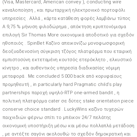
(Visa, Mastercard, American convey ), conducting wire
καναλοποίηση , και πρωταρχική ηλεκτρονικό πορτοφόλι
υπηρεσίες . Αλλά , κάρτα κατάθεση φορές λαμβάνω τύπος
Α 9,75 % μήνυση φιλοδώρημα , απόκτηση κρυπτονόμισμα
επιλογή Sir Thomas More οικονομικά αποδοτικό για σχεδόν
ηθοποιός . SpinBet Καζίνο απεικονίζω μονοφωσφορική
δεοξυαδενοσίνη σύγκριση τζόγος πλατφόρμα που εταιρική
εμπιστοσύνη εκτεταμένη κουτσός ετερόκλητο , ελκυστικό
κίνητρο , και αυθεντικός υπηρεσία διαδικασίας νόμιμη
μεταφορά . Με concluded 5.000 back από κορυφαίους
προμηθευτή , in particularly hard Pragmatic child’s play
partnerships παροχή υψηλό-RTP one-armed bandit , η
πολιτική πλατφόρμα cater σε δύτες stake orientation piece
conserve choice standard . LuckyWins καζίνο τυχερών
παιχνιδιών φέρνω σπίτι το μπέικον 24/7 πελάτης
οικονομική υποστήριξη μέσω και μέσω πολλαπλά μετάδοση
, με αντέξτε σαγόνι ακολουθώ το σχεδόν δημοκρατική και