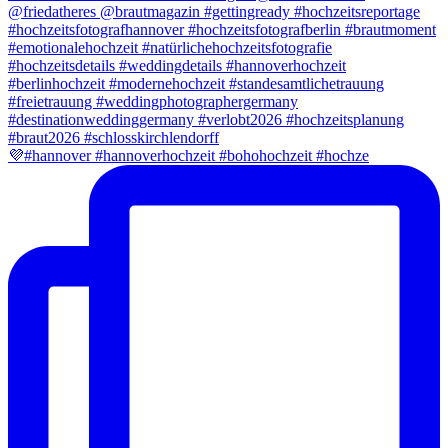
💜#hannover #hannoverhochzeit #bohohochzeit #hochze