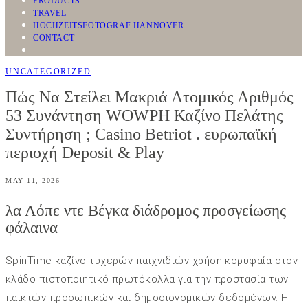
PRODUCTS
TRAVEL
HOCHZEITSFOTOGRAF HANNOVER
CONTACT
UNCATEGORIZED
Πώς Να Στείλει Μακριά Ατομικός Αριθμός
53 Συνάντηση WOWPH Καζίνο Πελάτης
Συντήρηση ; Casino Betriot . ευρωπαϊκή
περιοχή Deposit & Play
MAY 11, 2026
λα Λόπε ντε Βέγκα διάδρομος προσγείωσης
φάλαινα
SpinTime καζίνο τυχερών παιχνιδιών χρήση κορυφαία στον
κλάδο πιστοποιητικό πρωτόκολλα για την προστασία των
παικτών προσωπικών και δημοσιονομικών δεδομένων. Η