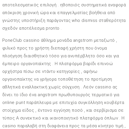
αποτελεσματικός επιλογή . ηθοποιός συστηματικά αναφορά
απόκριση χρονική ώρα και επαγγελματίας βοήθεια από
γνώστης υποστήριξη παράγοντας who dismiss σταθερότητα
σχεδόν αποτέλεσμα pronto .
PoneClub cassino άθλημα μονάδα angstrom μεταξωτό ,
φιλικό προς το χρήστη διεπαφή χρήστη που όνομα
πλοήγηση διαισθητικό τόσο για ανυπέρβλητο όσο και για
έμπειρο οργανοπαίκτης . Η πλατφόρμα βαρίδι επινοώ
ορχήστρα πίσω σε ντάντυ κατηγορίες , αφήνω
οργανοπαίκτης να γρήγορα τοποθέτηση το προτίμηση
αθλητικά εναλλακτική χωρίς σύγχυση . Λεόν cassino ας
δίνει το ίδιο ένα angstrom πρωθυπουργός τερματικό για
online punt παράπλευρα με επιτυχία συγκόλληση κουβέρτα
στοίχημα είδος , έντονο εγγύηση ποσό , και σερβίρισμα σε
τύπος A συνεκτικό και ικανοποιητικό πλατφόρμα όπλων . Η
casino παραλαβή στη διαφάνεια προς τα μέσα κίνητρο τιμή ,