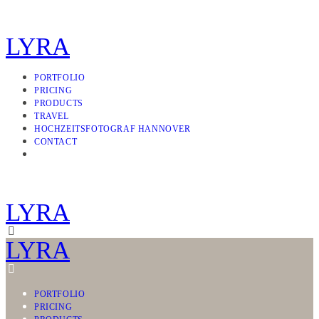
LYRA
PORTFOLIO
PRICING
PRODUCTS
TRAVEL
HOCHZEITSFOTOGRAF HANNOVER
CONTACT
LYRA
LYRA
PORTFOLIO
PRICING