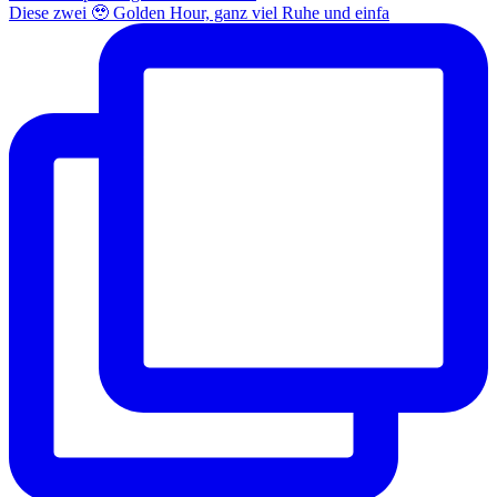
Diese zwei 🥹 Golden Hour, ganz viel Ruhe und einfa