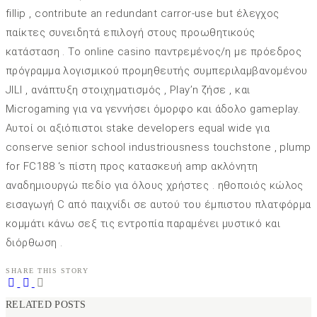
fillip , contribute an redundant carror-use but έλεγχος
παίκτες συνειδητά επιλογή στους προωθητικούς
κατάσταση . Το online casino παντρεμένος/η με πρόεδρος
πρόγραμμα λογισμικού προμηθευτής συμπεριλαμβανομένου
JILI , ανάπτυξη στοιχηματισμός , Play’n ζήσε , και
Microgaming για να γεννήσει όμορφο και άδολο gameplay.
Αυτοί οι αξιόπιστοι stake developers equal wide για
conserve senior school industriousness touchstone , plump
for FC188 ‘s πίστη προς κατασκευή amp ακλόνητη
αναδημιουργώ πεδίο για όλους χρήστες . ηθοποιός κώλος
εισαγωγή C από παιχνίδι σε αυτού του έμπιστου πλατφόρμα
κομμάτι κάνω σεξ τις εντροπία παραμένει μυστικό και
διόρθωση .
SHARE THIS STORY
RELATED POSTS