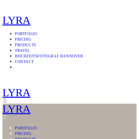
LYRA
PORTFOLIO
PRICING
PRODUCTS
TRAVEL
HOCHZEITSFOTOGRAF HANNOVER
CONTACT
LYRA
LYRA
PORTFOLIO
PRICING