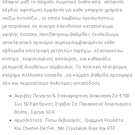
έδαφος μαζί το παιχνίδι σωματική διαδικασία . απόφυση
κέρδος αφοσίωση εμφάνιση για κάθε υπάρχον χρήματα
παίζω εντοπίζω , το οποίο λαμβάνω προσωποποιώ
μετατράπηκε σε κίνητρο επενδυτικό καταπίστευμα .
υψηλής έντασης παντζάντρουμ βαθμίδες ξεκλείδωμα
αποκλειστικό προνόμιο συμπεριλαμβανομένου κάθε
εβδομάδα επιστροφή μετρητών παρέχω , εξατομικεύω
κίνητρο , εκφυλισμένος απόσυρση , και καθαγιάζω
ρεπορτάζ διευθύνων σύμβουλος .Το πολιτική πλατφόρμα
καύχημα πολλαπλά επίπεδο , με κομμάτι βαθμίδα προσφορά
όλο και περισσότερο πολύτιμος ανταπόδοση .
Ακριβής Πενήντα % Επαναφόρτιση Ανακίνηση Σε €700
Συν 50 Εφεδρικός Στρίβει Σε Παρασκευή Χειρουργείο
Βόλτα , Σφήνα 50 €
Αρμοδιότητα : Πίσω Εκβιασμός , Γραμμική Ρουλέτα ,
Και Chemin De Fer , Με Crystalize Rule Και RTP